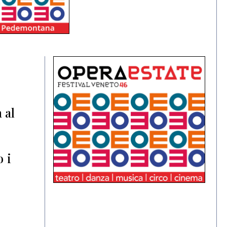
 al
o i