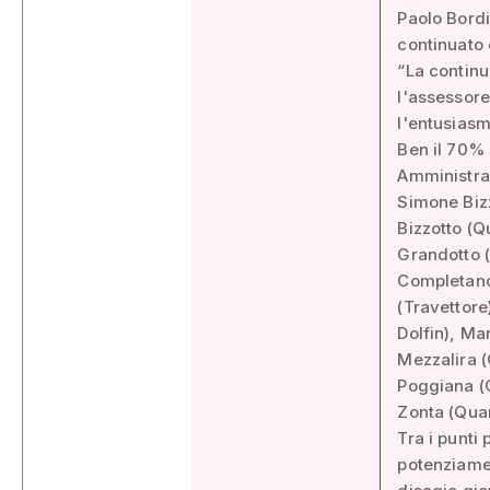
Paolo Bord
continuato e
“La continu
l'assessore
l'entusiasm
Ben il 70% d
Amministraz
Simone Biz
Bizzotto (Q
Grandotto (
Completano
(Travettore
Dolfin), Ma
Mezzalira (
Poggiana (C
Zonta (Qua
Tra i punti
potenziament