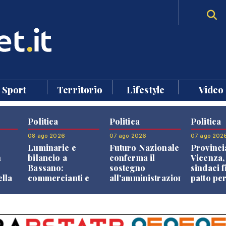
Sport
Territorio
Lifestyle
Video
Politica
Politica
Politica
08 ago 2026
07 ago 2026
07 ago 202
Luminarie e
Futuro Nazionale
Provinci
n
bilancio a
conferma il
Vicenza,
Bassano:
sostegno
sindaci f
ella
commercianti e
all'amministrazione
patto per
che
cittadini verso
Finco
dei Com
ione
una quota
volontaria