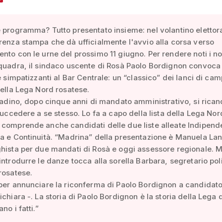
 programma? Tutto presentato insieme: nel volantino elettor
renza stampa che dà ufficialmente l'avvio alla corsa verso
nto con le urne del prossimo 11 giugno. Per rendere noti i n
quadra, il sindaco uscente di Rosà Paolo Bordignon convoca
 e simpatizzanti al Bar Centrale: un “classico” dei lanci di c
della Lega Nord rosatese.
ttadino, dopo cinque anni di mandato amministrativo, si rica
 succedere a se stesso. Lo fa a capo della lista della Lega No
comprende anche candidati delle due liste alleate Indipende
a e Continuità. “Madrina” della presentazione è Manuela Lan
hista per due mandati di Rosà e oggi assessore regionale. M
introdurre le danze tocca alla sorella Barbara, segretario pol
rosatese.
per annunciare la riconferma di Paolo Bordignon a candidat
ichiara -. La storia di Paolo Bordignon è la storia della Lega 
no i fatti.”