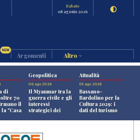
Sabato
08 agosto 2026
NEW
Argomenti
Altro
Geopolitica
Attualità
6
06 ago 2026
05 ago 2026
a di
Il Myanmar tra la
Bassano-
 oltre 70
guerra civile e gli
Bardolino per la
irmano il
interessi
Cultura 2029: i
 la "Casa
strategici dei
dati del turismo
uni"
Paesi vicini
aprono il
confronto veneto