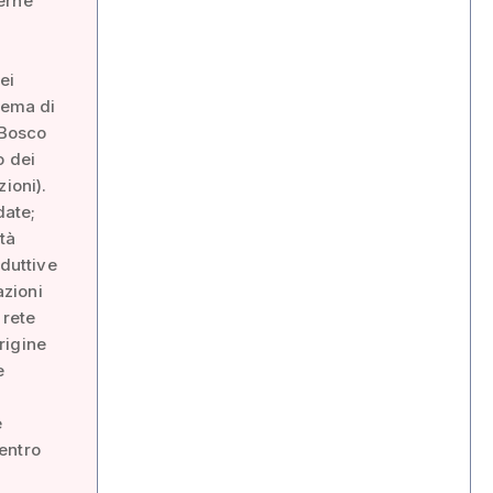
erne
ei
tema di
 Bosco
o dei
ioni).
date;
tà
oduttive
azioni
 rete
rigine
e
e
entro