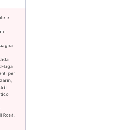
ale e
omi
ampagna
ndida
rd-Liga
nti per
zarin,
a il
itico
o
di Rosà.