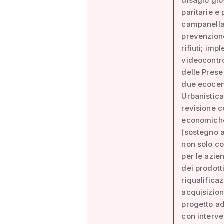
disagio gio
paritarie e
campanella 
prevenzione
rifiuti; im
videocontro
delle Prese
due ecocent
Urbanistica
revisione c
economiche 
(sostegno a
non solo co
per le azie
dei prodott
riqualifica
acquisizion
progetto ad
con interve