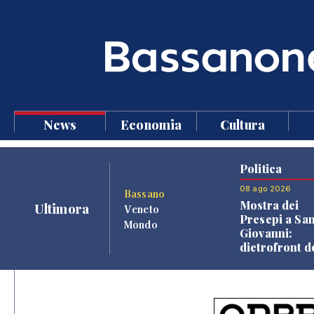
News
Economia
Cultura
Politica
08 ago 2026
Bassano
Mostra dei
Ultimora
Veneto
Presepi a Sa
Mondo
Giovanni:
dietrofront d
giunta e criti
dell'opposiz