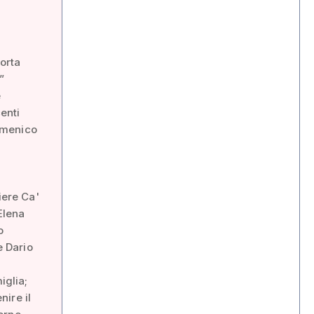
porta
”
e
enti
omenico
iere Ca'
Elena
o
e Dario
iglia;
nire il