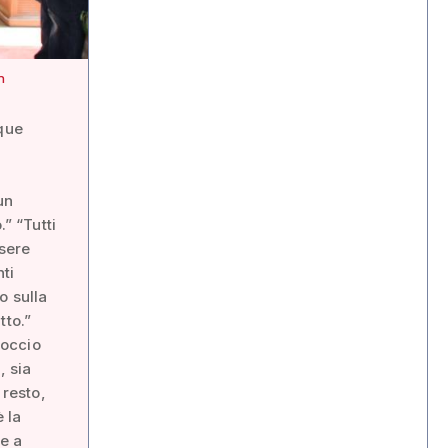
n
nque
un
” “Tutti
ssere
ti
o sulla
tto.”
roccio
, sia
 resto,
 la
e a