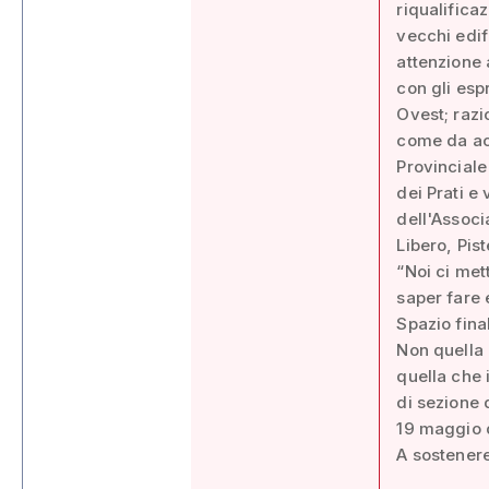
riqualificaz
vecchi edif
attenzione 
con gli espr
Ovest; razi
come da acc
Provinciale
dei Prati e
dell'Associ
Libero, Pist
“Noi ci met
saper fare e
Spazio fina
Non quella 
quella che 
di sezione 
19 maggio d
A sostenere