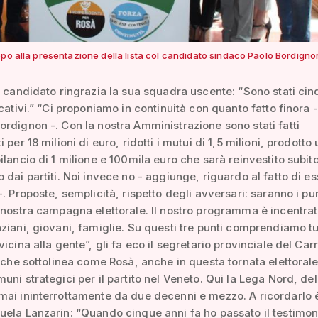
ppo alla presentazione della lista col candidato sindaco Paolo Bordigno
e candidato ringrazia la sua squadra uscente: “Sono stati ci
icativi.” “Ci proponiamo in continuità con quanto fatto finora -
rdignon -. Con la nostra Amministrazione sono stati fatti
 per 18 milioni di euro, ridotti i mutui di 1,5 milioni, prodotto 
ilancio di 1 milione e 100mila euro che sarà reinvestito subito.
 dai partiti. Noi invece no - aggiunge, riguardo al fatto di e
-. Proposte, semplicità, rispetto degli avversari: saranno i pun
 nostra campagna elettorale. Il nostro programma è incentrat
ziani, giovani, famiglie. Su questi tre punti comprendiamo tu
vicina alla gente”, gli fa eco il segretario provinciale del Car
, che sottolinea come Rosà, anche in questa tornata elettorale
uni strategici per il partito nel Veneto. Qui la Lega Nord, del
ai ininterrottamente da due decenni e mezzo. A ricordarlo è
ela Lanzarin: “Quando cinque anni fa ho passato il testimon