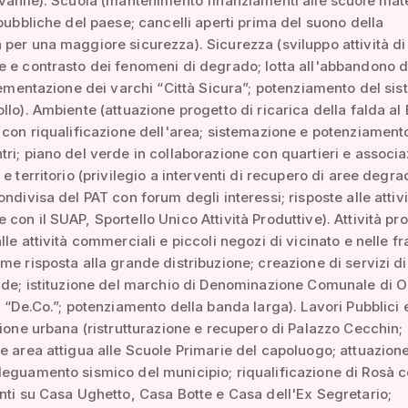
vanile). Scuola (mantenimento finanziamenti alle scuole mat
 pubbliche del paese; cancelli aperti prima del suono della
per una maggiore sicurezza). Sicurezza (sviluppo attività di
 e contrasto dei fenomeni di degrado; lotta all'abbandono d
plementazione dei varchi “Città Sicura”; potenziamento del sis
llo). Ambiente (attuazione progetto di ricarica della falda al
 con riqualificazione dell'area; sistemazione e potenziament
ri; piano del verde in collaborazione con quartieri e associaz
 e territorio (privilegio a interventi di recupero di aree degra
ondivisa del PAT con forum degli interessi; risposte alle attivi
con il SUAP, Sportello Unico Attività Produttive). Attività pr
lle attività commerciali e piccoli negozi di vicinato e nelle fr
me risposta alla grande distribuzione; creazione di servizi di
nde; istituzione del marchio di Denominazione Comunale di O
i “De.Co.”; potenziamento della banda larga). Lavori Pubblici 
zione urbana (ristrutturazione e recupero di Palazzo Cecchin;
e area attigua alle Scuole Primarie del capoluogo; attuazion
eguamento sismico del municipio; riqualificazione di Rosà c
nti su Casa Ughetto, Casa Botte e Casa dell'Ex Segretario;