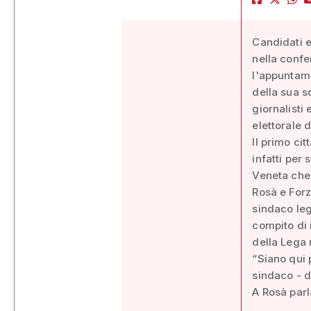
Candidati e
nella confe
l'appuntame
della sua s
giornalisti
elettorale 
Il primo ci
infatti per
Veneta che 
Rosà e Forz
sindaco leg
compito di 
della Lega 
“Siano qui 
sindaco - d
A Rosà parla