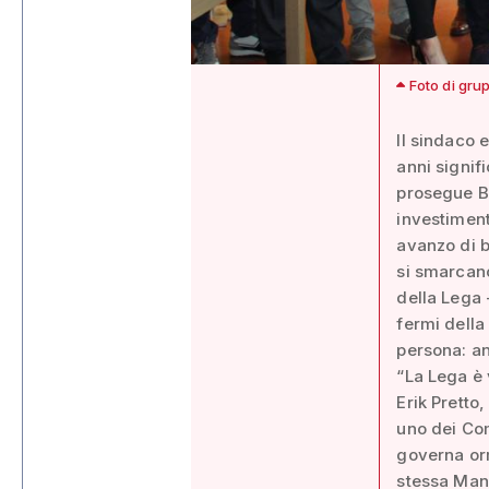
Foto di gru
Il sindaco 
anni signif
prosegue Bo
investimenti
avanzo di b
si smarcano
della Lega 
fermi della
persona: an
“La Lega è 
Erik Pretto
uno dei Com
governa orm
stessa Manu