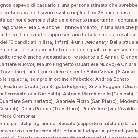
ignon sapevo di passarlo a una persona stimata che avrebbe
 portato avanti il lavoro svolto negli ultimi 25 anni a Rosà.”
ità per noi è sempre stato un elemento importante - continua
 regionale -. Ma c'è anche il rinnovamento, in una lista che 
o dei volti nuovi che rappresentano tutta la società rosatese.
ei 16 candidati in lista, infatti, è una
new entry
. Della attual
ione si ripresentano infatti in cinque: i quattro assessori usc
zotto (che è anche vicesindaco, residente a S.Anna), Giand
uartiere Nuovo), Mauro Frighetto (Quartiere Nuovo) e Chiara
Travettore), più il consigliere uscente Fabio Vivian (S.Anna).
 la squadra, sempre in ordine alfabetico: Andrea Bonato
), Beatrice Croda (via Brigata Folgore), Silvia Faggion (Quart
ra Ferronato (via Garibaldi), Antonio Marchiorello (Cusinati), 
Quartiere Seminarietto), Gabriele Piotto (San Pietro), Modest
usinati), Denis Primon (Travettore), Pia Vellere (via Vivaldi) 
rtiere Cremona).
 principali del programma: Sociale (supporto e tutela della fam
o servizi per la terza età; lotta alla ludopatia; progetti per le