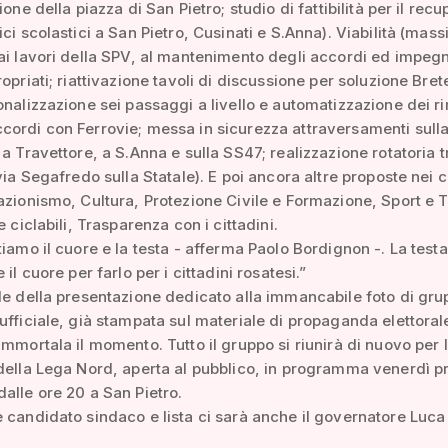
ione della piazza di San Pietro; studio di fattibilità per il rec
ici scolastici a San Pietro, Cusinati e S.Anna). Viabilità (mas
ai lavori della SPV, al mantenimento degli accordi ed impegn
opriati; riattivazione tavoli di discussione per soluzione Bret
onalizzazione sei passaggi a livello e automatizzazione dei r
ordi con Ferrovie; messa in sicurezza attraversamenti sull
 a Travettore, a S.Anna e sulla SS47; realizzazione rotatoria t
 via Segafredo sulla Statale). E poi ancora altre proposte nei 
azionismo, Cultura, Protezione Civile e Formazione, Sport e
e ciclabili, Trasparenza con i cittadini.
tiamo il cuore e la testa - afferma Paolo Bordignon -. La testa
 il cuore per farlo per i cittadini rosatesi.”
le della presentazione dedicato alla immancabile foto di gru
ufficiale, già stampata sul materiale di propaganda elettora
immortala il momento. Tutto il gruppo si riunirà di nuovo per 
della Lega Nord, aperta al pubblico, in programma venerdì 
alle ore 20 a San Pietro.
 candidato sindaco e lista ci sarà anche il governatore Luca