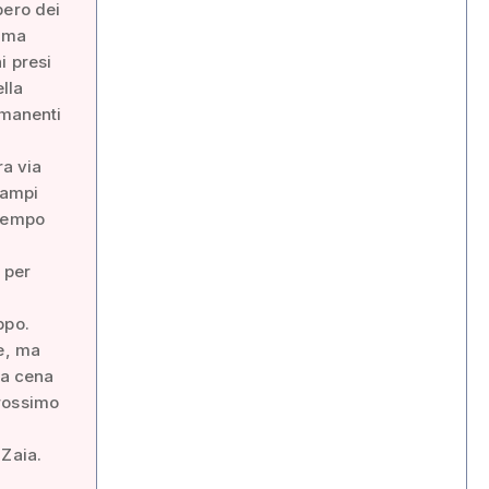
upero dei
sima
i presi
ella
imanenti
a
ra via
campi
 Tempo
 per
ppo.
le, ma
la cena
prossimo
 Zaia.