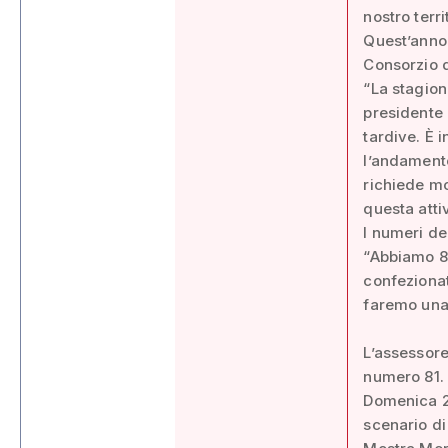
nostro terri
Quest’anno 
Consorzio d
“La stagion
presidente 
tardive. È i
l’andamento
richiede mo
questa attiv
I numeri del
“Abbiamo 88
confezionat
faremo una
L’assessore
numero 81.
Domenica 25
scenario di