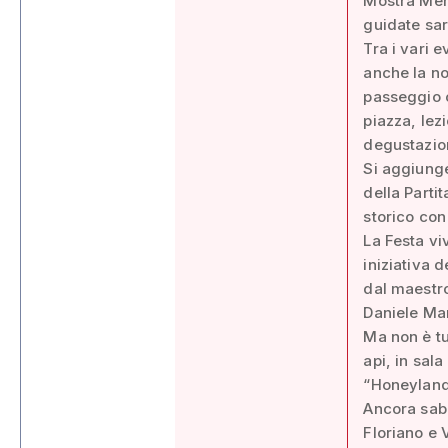
Mostra Merc
guidate sar
Tra i vari 
anche la no
passeggio c
piazza, lez
degustazion
Si aggiunge
della Parti
storico con 
La Festa vi
iniziativa 
dal maestro
Daniele Ma
Ma non è tu
api, in sal
“Honeyland.
Ancora sabat
Floriano e 