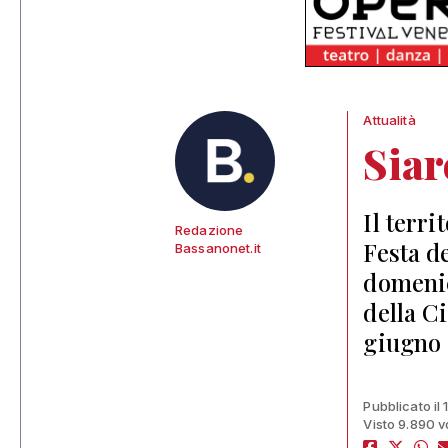
Attualità
Siar
Il terri
Redazione
Festa d
Bassanonet.it
domenic
della C
giugno 
Pubblicato il
Visto 9.890 v