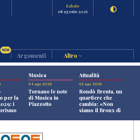
Sabato
08 agosto 2026
NEW
Argomenti
Altro
Musica
Attualità
6
04 ago 2026
02 ago 2026
-
Tornano le note
Rondò Brenta, un
o per la
di Musica in
quartiere che
029: i
Piazzotto
cambia: «Non
turismo
siamo il Bronx di
l
Bassano, qui si
o veneto
vive bene»