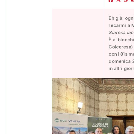
Eh già: ogn
recarmi a 
Siaresa iac
È ai blocchi
Colceresa) 
con l’81sim
domenica 2
in altri gior