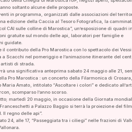
ato della Ciliegia di Marostica IGP, negozi aperti, spettacoli 
anno soltanto alcune delle proposte.
eventi in programma, organizzati dalle associazioni del territo
na edizione della Caccia al Tesoro Fotografica, la camminat
ol CAI sulle colline di Marostica”, un’esposizione di quadri i
ioni gratuite sul mondo delle api, laboratori per famiglie e
i guidate.
 il contributo della Pro Marostica con lo spettacolo dei Vessil
ta a Scacchi nel pomeriggio e l’animazione itinerante del cent
artisti di strada.
vrà una significativa anteprima sabato 24 maggio alle 21, se
della Pro Marostica : un concerto della Filarmonica di Crosara,
 Maria Amato, intitolato “Ascoltare i colori” e dedicato all’art
rcon, scomparso l’anno scorso.
tto; martedì 20 maggio, in occasione della Giornata mondial
a Franceschetti a Palazzo Baggio si terrà la proiezione del film
 Il regno delle api”.
o 24, alle 17, “Passeggiata tra i ciliegi” nelle frazioni di Val
Vallonara.