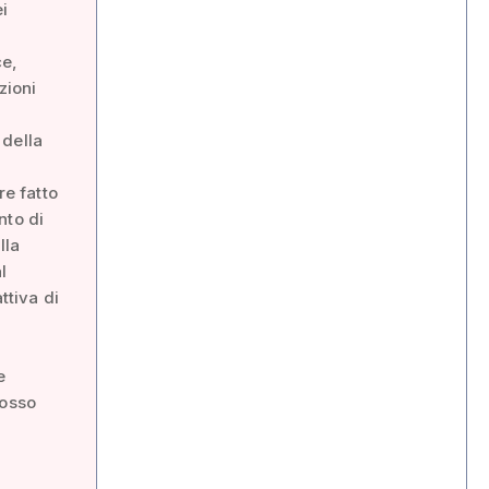
i
ce,
zioni
 della
re fatto
nto di
lla
l
ttiva di
e
rosso