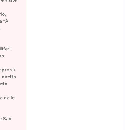
e visite
rio,
a “A
n
liferi
ro
mpre su
 diretta
ista
e delle
le San