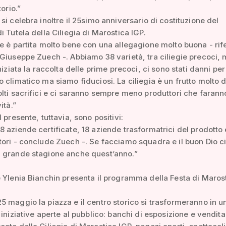
torio.”
si celebra inoltre il 25simo anniversario di costituzione del
i Tutela della Ciliegia di Marostica IGP.
e è partita molto bene con una allegagione molto buona - rife
Giuseppe Zuech -. Abbiamo 38 varietà, tra ciliegie precoci, 
niziata la raccolta delle prime precoci, ci sono stati danni per
 climatico ma siamo fiduciosi. La ciliegia è un frutto molto d
lti sacrifici e ci saranno sempre meno produttori che farann
ità.”
 presente, tuttavia, sono positivi:
 aziende certificate, 18 aziende trasformatrici del prodotto 
ori - conclude Zuech -. Se facciamo squadra e il buon Dio ci
 grande stagione anche quest’anno.”
 Ylenia Bianchin presenta il programma della Festa di Maros
 maggio la piazza e il centro storico si trasformeranno in u
 iniziative aperte al pubblico: banchi di esposizione e vendita