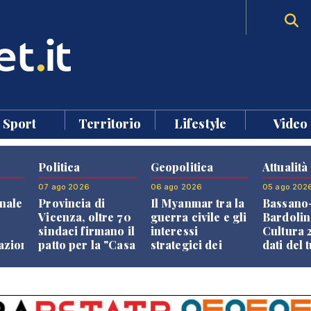
Sport
Territorio
Lifestyle
Video
Politica
Geopolitica
Attualità
07 ago 2026
06 ago 2026
05 ago 202
nale
Provincia di
Il Myanmar tra la
Bassano
Vicenza, oltre 70
guerra civile e gli
Bardolin
sindaci firmano il
interessi
Cultura 2
razione
patto per la "Casa
strategici dei
dati del 
dei Comuni"
Paesi vicini
aprono i
confront