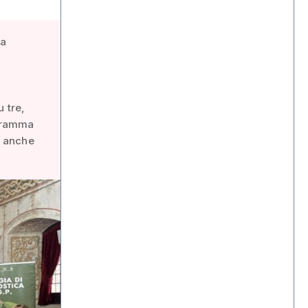
pa
 tre,
ogramma
” anche