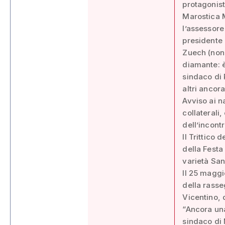
protagonisti
Marostica M
l’assessore
presidente 
Zuech (non
diamante: è
sindaco di 
altri ancora
Avviso ai n
collaterali,
dell’incont
Il Trittico
della Festa
varietà Sa
Il 25 maggi
della rasse
Vicentino,
“Ancora una
sindaco di 