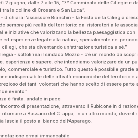
edì 2 giugno, dalle 7 alle 15, “7° Camminata delle Ciliegie e de
ti tra le colline di Crosara e San Luca”.
- dichiara l’assessore Bianchin - la Festa della Ciliegia cres
o sempre più realtà del territorio: dai ristoratori alle associa
o alle iniziative che valorizzano la bellezza paesaggistica con
 ed esperienze legate alla natura, specialmente nel periodo
i ciliegi, che sta diventando un’attrazione turistica a sé.”
ciliegia - sottolinea il sindaco Mozzo - c’è un mondo da scopri
ne, esperienza e sapere, che intendiamo valorizzare da un pu
olo, commerciale e turistico. Tutto questo è possibile grazie a
one indispensabile delle attività economiche del territorio e a
prezioso dei tanti volontari che hanno scelto di essere parte a
nde evento.”
za è finita, andate in pace.
’incontro di presentazione, attraverso il Rubicone in direzion
 ritornare a Bassano del Grappa, in un altro mondo, dove il 
ia lascia il posto al bianco dell’Asparago.
annotazione ormai immancabile.