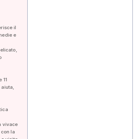
risce il
medie e
elicato,
o
e 11
 aiuta,
tica
n vivace
 con la