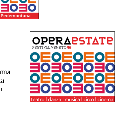
amma
ta
1