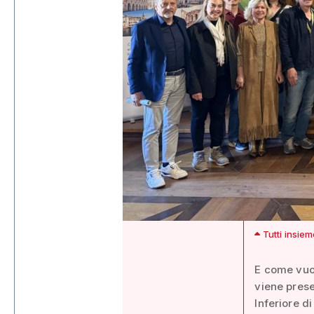
Tutti insie
E come vuol
viene prese
Inferiore d