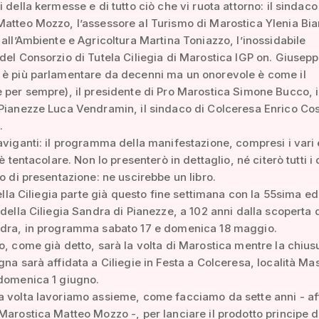
 della kermesse e di tutto ciò che vi ruota attorno: il sindaco
atteo Mozzo, l’assessore al Turismo di Marostica Ylenia Bia
 all’Ambiente e Agricoltura Martina Toniazzo, l’inossidabile
del Consorzio di Tutela Ciliegia di Marostica IGP on. Giusep
 è più parlamentare da decenni ma un onorevole è come il
 per sempre), il presidente di Pro Marostica Simone Bucco, i
Pianezze Luca Vendramin, il sindaco di Colceresa Enrico Cos
.
aviganti: il programma della manifestazione, compresi i vari 
 è tentacolare. Non lo presenterò in dettaglio, né citerò tutti i 
ro di presentazione: ne uscirebbe un libro.
 della Ciliegia parte già questo fine settimana con la 55sima e
 della Ciliegia Sandra di Pianezze, a 102 anni dalla scoperta 
ndra, in programma sabato 17 e domenica 18 maggio.
o, come già detto, sarà la volta di Marostica mentre la chius
gna sarà affidata a Ciliegie in Festa a Colceresa, località Ma
 domenica 1 giugno.
 volta lavoriamo assieme, come facciamo da sette anni - af
Marostica Matteo Mozzo -, per lanciare il prodotto principe d