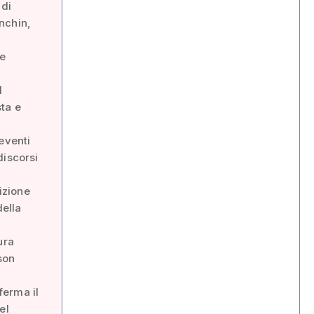
 di
nchin,
pe
l
ta e
eventi
discorsi
dizione
della
ura
son
ferma il
el