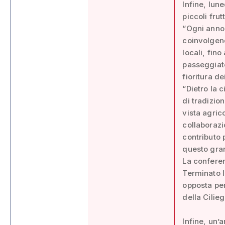
Infine, lun
piccoli frut
“Ogni anno 
coinvolgend
locali, fin
passeggiate
fioritura de
“Dietro la 
di tradizio
vista agric
collaborazi
contributo 
questo gra
La conferen
Terminato l
opposta per
della Cilieg
Infine, un’