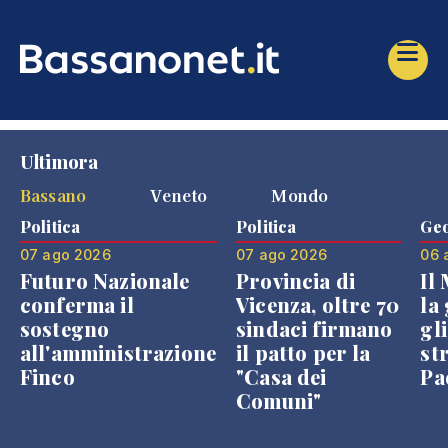
Ultimora
Bassano
Veneto
Mondo
Politica
Politica
Geo
07 ago 2026
07 ago 2026
06 
Futuro Nazionale
Provincia di
Il
conferma il
Vicenza, oltre 70
la 
sostegno
sindaci firmano
gli
all'amministrazione
il patto per la
st
Finco
"Casa dei
Pae
Comuni"