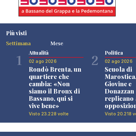
Più visti
Settimana
Mese
Attualità
Politica
1
2
02 ago 2026
02 ago 2026
Rondò Brenta, un
Scuola di
quartiere che
Marostica
cambia: «Non
Giovine e
siamo il Bronx di
Donazzan
Bassano, qui si
replicano 
vive bene»
opposizio
Visto 23.228 volte
Visto 20.218 v