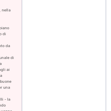
, nella
 piano
o di
uto da
unale di
a
gli ai
ca
n buone
er una
i - la
ndo