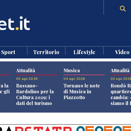
Sport
Territorio
Lifestyle
Video
Attualità
Musica
Attualità
05 ago 2026
04 ago 2026
02 ago 202
a la
Bassano-
Tornano le note
Rondò Br
e gli
Bardolino per la
di Musica in
quartier
Cultura 2029: i
Piazzotto
cambia:
dati del turismo
siamo il
aprono il
Bassano,
confronto veneto
vive ben