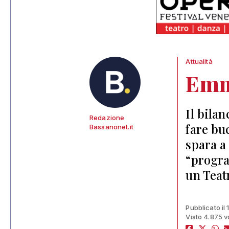
Attualità
Emm
Il bila
Redazione
fare bu
Bassanonet.it
spara a 
“progra
un Teat
Pubblicato il
Visto 4.875 v