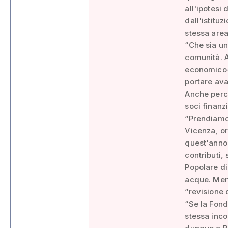
all'ipotesi 
dall'istitu
stessa area
“Che sia un
comunità. A
economico-f
portare ava
Anche perch
soci finanz
“Prendiamo 
Vicenza, or
quest'anno 
contributi,
Popolare di
acque. Men
“revisione d
“Se la Fond
stessa inc