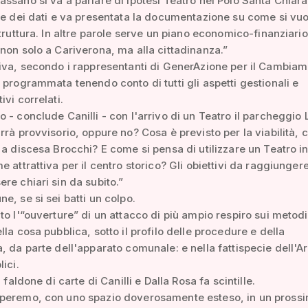
ssano si va a parlare di ipotesi Teatro nel Polo Santa Chiar
he dei dati e va presentata la documentazione su come si vuo
struttura. In altre parole serve un piano economico-finanziari
non solo a Cariverona, ma alla cittadinanza.”
iva, secondo i rappresentanti di GenerAzione per il Cambiam
 programmata tenendo conto di tutti gli aspetti gestionali e
ivi correlati.
 - conclude Canilli - con l'arrivo di un Teatro il parcheggio 
rrà provvisorio, oppure no? Cosa è previsto per la viabilità, 
 a discesa Brocchi? E come si pensa di utilizzare un Teatro in
e attrattiva per il centro storico? Gli obiettivi da raggiunger
re chiari sin da subito.”
e, se si sei batti un colpo.
to l'“ouverture” di un attacco di più ampio respiro sui metodi
lla cosa pubblica, sotto il profilo delle procedure e della
, da parte dell'apparato comunale: e nella fattispecie dell'A
ici.
l faldone di carte di Canilli e Dalla Rosa fa scintille.
peremo, con uno spazio doverosamente esteso, in un pross