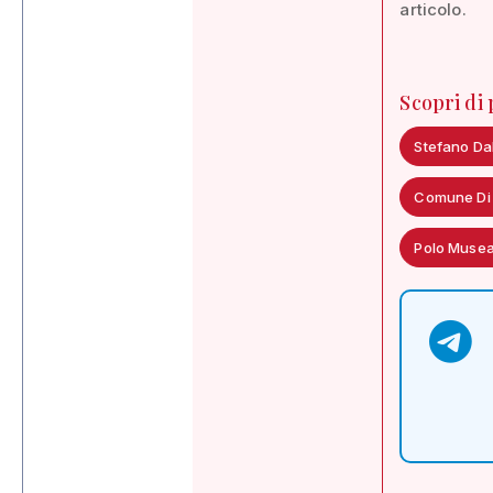
articolo.
Scopri di
Stefano Da
Comune Di
Polo Musea