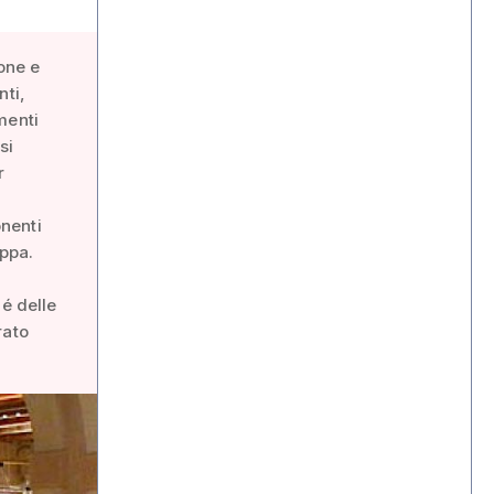
one e
nti,
menti
si
r
onenti
ppa.
hé delle
rato