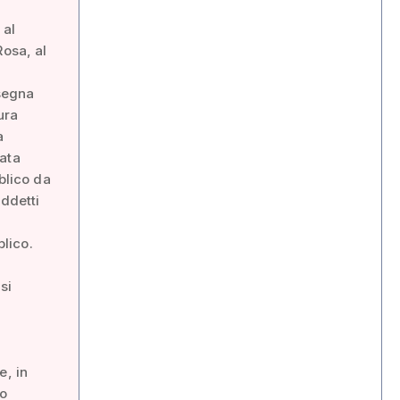
 al
Rosa, al
segna
ura
a
rata
blico da
iddetti
blico.
si
a
e, in
to