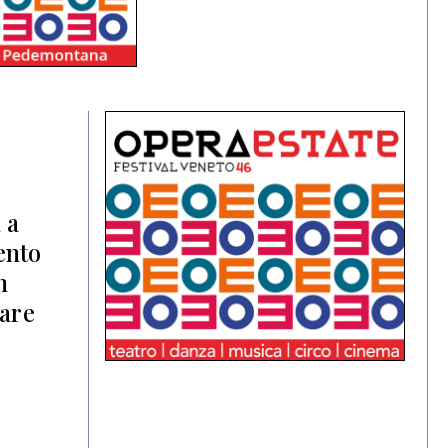
 a
ento
n
zare