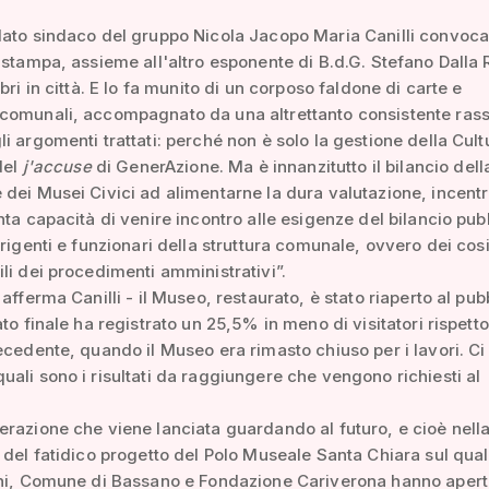
ato sindaco del gruppo Nicola Jacopo Maria Canilli convoca
 stampa, assieme all'altro esponente di B.d.G. Stefano Dalla 
bri in città. E lo fa munito di un corposo faldone di carte e
comunali, accompagnato da una altrettanto consistente ras
i argomenti trattati: perché non è solo la gestione della Cult
del
j'accuse
di GenerAzione. Ma è innanzitutto il bilancio dell
dei Musei Civici ad alimentarne la dura valutazione, incent
nta capacità di venire incontro alle esigenze del bilancio pub
irigenti e funzionari della struttura comunale, ovvero dei cos
li dei procedimenti amministrativi”.
afferma Canilli - il Museo, restaurato, è stato riaperto al pub
ato finale ha registrato un 25,5% in meno di visitatori rispetto
ecedente, quando il Museo era rimasto chiuso per i lavori. Ci 
ali sono i risultati da raggiungere che vengono richiesti al
.
razione che viene lanciata guardando al futuro, e cioè nell
 del fatidico progetto del Polo Museale Santa Chiara sul qual
rni, Comune di Bassano e Fondazione Cariverona hanno aper