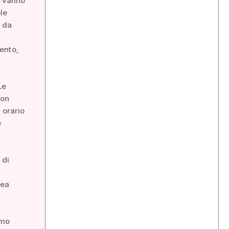
a vanno
le
o da
ento,
Le
con
 orario
e
 di
rea
imo