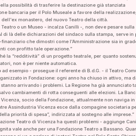
della possibilità di trasferire la destinazione già stanziata
zione bancaria per il Polo Museale a favore della realizzazione
 dell'ex monastero, del nuovo Teatro della città.
 Teatro o un Museo - incalza Canilli -, non deve pesare sulla
l di là delle dichiarazioni del sindaco sulla stampa, serve in
inanziario che dimostri come l'Amministrazione sia in grad
nti con profitto tale operazione.”
é la “redditività” di un progetto teatrale, per quanto sosten
iatori, non è per niente automatica.
ad esempio - prosegue il referente di B.d.G. - il Teatro Com
ganizzato in Fondazione: ogni anno ha chiuso in attivo, ma d
stanno arrivando i problemi. La Regione ha già annunciato ta
 salvo cambiamenti di rotta conseguenti alle elezioni. La Ban
 Vicenza, socio della Fondazione, attualmente non naviga i
tre Assindustria Vicenza esce dalla compagine societaria p
ella priorità di spesa”, indirizzata al sostegno alle imprese.”
azione Teatro di Vicenza ha questi problemi - aggiunge Canill
ognita vale anche per una Fondazione Teatro a Bassano. Qua