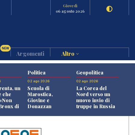
Giovedì
06 agosto 2026
NEW
Argomenti
Altro
Politica
Geopolitica
6
02 ago 2026
02 ago 2026
enta, un
Scuola di
La Corea del
e che
Marostica,
Nord verso un
 «Non
Giovine e
nuovo invio di
 Bronx di
Donazzan
truppe in Russia
 qui si
replicano alle
e»
opposizioni