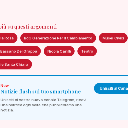
 più su questi argomenti
lla Rosa
BdG Generazione Per Il Cambiamento
Musei Civici
 Bassano Del Grappa
Nicola Canilli
Teatro
le Santa Chiara
New
Unisciti al Cana
Notizie flash sul tuo smartphone
Unisciti al nostro nuovo canale Telegram, ricevi
una notifica ogni volta che pubblichiamo una
notizia.