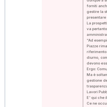
dunque a Ba
forniti anc
gestire la 
presentare 
La prospett
va pertanto
amministrat
“Ad esempio
Piazze rima
riferimento
diurno, com
devono esse
Ergo: Comun
Ma è soltan
gestione de
trasparenza
Lavori Pubbl
E' qui che i
Ce ne occu