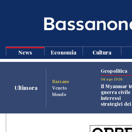
News
Economia
Cultura
Geopolitica
06 ago 2026
Bassano
Il Myanmar tr
Ultimora
Veneto
guerra civile 
Mondo
interessi
strategici dei
Paesi vicini