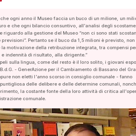
o che ogni anno il Museo faccia un buco di un milione, un mili
ro e che ogni bilancio consuntivo, all'analisi degli scostame
e riguardo alla gestione del Museo “non ci sono stati scosta
e previsioni”. Pertanto se il buco da 1,5 milioni è previsto, non 
a motivazione della retribuzione integrata, tra compensi pe
 e indennità di risultato, alla dirigente.”
li sulla lingua, come del resto è il loro solito, i giovani esp
 B.d.G. - GenerAzione per il Cambiamento di Bassano del Gra
eppure non eletti l'anno scorso in consiglio comunale - fanno
i puntigliosa delle delibere e delle determine comunali, nonc
erimento, la costante fonte della loro attività di critica all'ope
istrazione comunale.