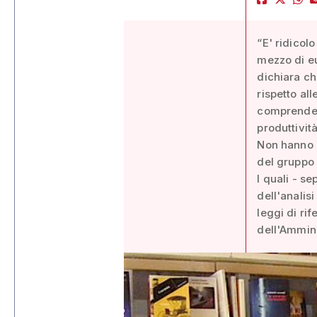
“E' ridicol
mezzo di eu
dichiara ch
rispetto all
comprende l
produttività
Non hanno pe
del gruppo
I quali - s
dell'analis
leggi di rif
dell'Ammin