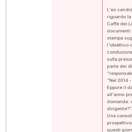
L'ex candid
riguardo la
Caffè dei Li
documenti 
stampa sugl
l'obiettivo 
conduzione 
sulla presu
parte dei d
“responsabi
“Nel 2014 - 
Eppure il d
all'anno pr
domanda: qu
dirigente?”
Una conside
prospettiva
questi gio