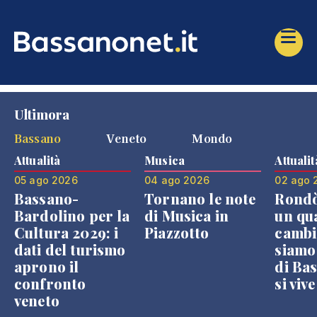
Ultimora
Bassano
Veneto
Mondo
Attualità
Musica
Attualit
05 ago 2026
04 ago 2026
02 ago 
Bassano-
Tornano le note
Rondò
Bardolino per la
di Musica in
un qu
Cultura 2029: i
Piazzotto
cambi
dati del turismo
siamo
aprono il
di Bas
confronto
si viv
veneto