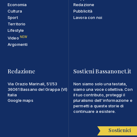
Economia
Redazione
Cultura
Pubblicità
Sport
Lavora con noi
Territorio
Lifestyle
NEW
Video
Argomenti
Redazione
Sostieni Bassanonet.it
Via Orazio Marinali, 51/53
Non siamo solo una testata,
36061 Bassano del Grappa (VI)
siamo una voce collettiva. Con
Italia
il tuo contributo, proteggi il
Google maps
pluralismo dell'informazione e
permetti a queste storie di
continuare a esistere.
Sostienici