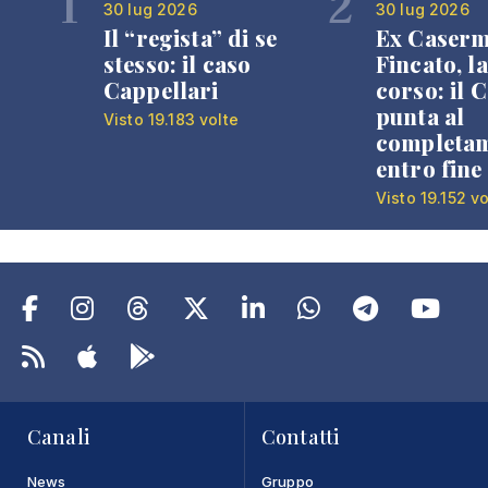
1
2
30 lug 2026
30 lug 2026
Il “regista” di se
Ex Caser
stesso: il caso
Fincato, la
Cappellari
corso: il
punta al
Visto 19.183 volte
completa
entro fine
Visto 19.152 vo
Canali
Contatti
News
Gruppo