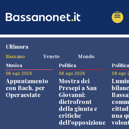
Ultimora
Bassano
Veneto
Mondo
Musica
Politica
Politic
08 ago 2026
08 ago 2026
08 ago 
Appuntamento
Mostra dei
Lumin
con Bach, per
Presepi a San
bilanc
Operaestate
Giovanni:
Bassa
dietrofront
comme
della giunta e
cittad
critiche
una q
dell'opposizione
volon