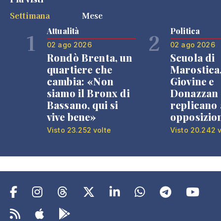
Settimana
Mese
Attualità
Politica
1
2
02 ago 2026
02 ago 2026
Rondò Brenta, un
Scuola di
quartiere che
Marostica
cambia: «Non
Giovine e
siamo il Bronx di
Donazzan
Bassano, qui si
replicano 
vive bene»
opposizio
Visto 23.252 volte
Visto 20.242 v