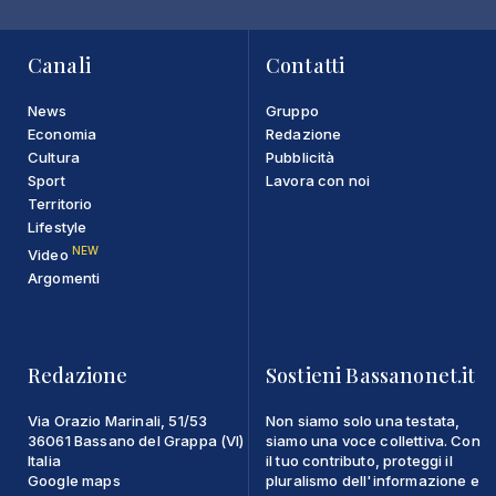
Canali
Contatti
News
Gruppo
Economia
Redazione
Cultura
Pubblicità
Sport
Lavora con noi
Territorio
Lifestyle
NEW
Video
Argomenti
Redazione
Sostieni Bassanonet.it
Via Orazio Marinali, 51/53
Non siamo solo una testata,
36061 Bassano del Grappa (VI)
siamo una voce collettiva. Con
Italia
il tuo contributo, proteggi il
Google maps
pluralismo dell'informazione e