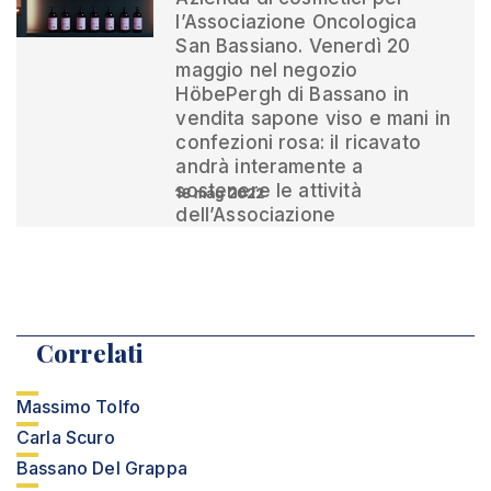
l’Associazione Oncologica
San Bassiano. Venerdì 20
maggio nel negozio
HöbePergh di Bassano in
vendita sapone viso e mani in
confezioni rosa: il ricavato
andrà interamente a
sostenere le attività
18 mag 2022
dell’Associazione
Correlati
Massimo Tolfo
Carla Scuro
Bassano Del Grappa