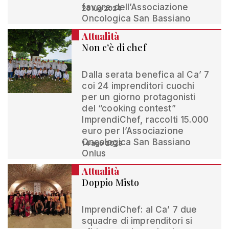
favore dell’Associazione
25 lug 2024
Oncologica San Bassiano
Attualità
Non c’è di chef
Dalla serata benefica al Ca’ 7
coi 24 imprenditori cuochi
per un giorno protagonisti
del “cooking contest”
ImprendiChef, raccolti 15.000
euro per l’Associazione
Oncologica San Bassiano
14 ago 2023
Onlus
Attualità
Doppio Misto
ImprendiChef: al Ca’ 7 due
squadre di imprenditori si