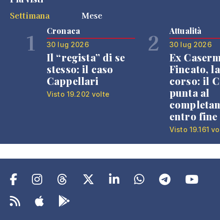
Settimana
Mese
Cronaca
Attualità
1
2
30 lug 2026
30 lug 2026
Il “regista” di se
Ex Caser
stesso: il caso
Fincato, la
Cappellari
corso: il
punta al
Visto 19.202 volte
completa
entro fine
Visto 19.161 vo