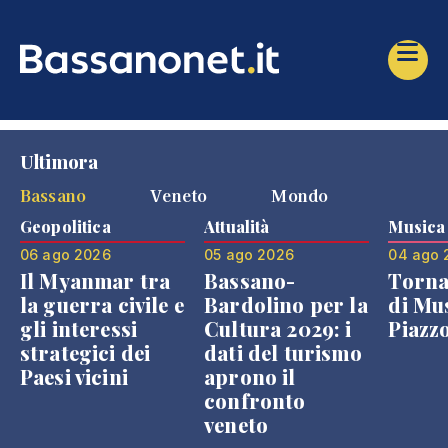
Ultimora
Bassano
Veneto
Mondo
Geopolitica
Attualità
Musica
06 ago 2026
05 ago 2026
04 ago 
Il Myanmar tra
Bassano-
Torna
la guerra civile e
Bardolino per la
di Mus
gli interessi
Cultura 2029: i
Piazz
strategici dei
dati del turismo
Paesi vicini
aprono il
confronto
veneto