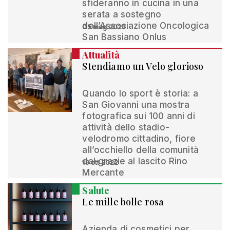
sfideranno in cucina in una
serata a sostegno
dell’Associazione Oncologica
05 mag 2023
San Bassiano Onlus
Attualità
Stendiamo un Velo glorioso
Quando lo sport è storia: a
San Giovanni una mostra
fotografica sui 100 anni di
attività dello stadio-
velodromo cittadino, fiore
all’occhiello della comunità
dal grazie al lascito Rino
19 ott 2022
Mercante
Salute
Le mille bolle rosa
Azienda di cosmetici per