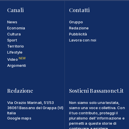
Canali
Contatti
News
Gruppo
Economia
Redazione
Cultura
Pubblicità
Sport
Lavora con noi
Territorio
Lifestyle
NEW
Video
Argomenti
Redazione
Sostieni Bassanonet.it
Via Orazio Marinali, 51/53
Non siamo solo una testata,
36061 Bassano del Grappa (VI)
siamo una voce collettiva. Con
Italia
il tuo contributo, proteggi il
Google maps
pluralismo dell'informazione e
permetti a queste storie di
continuare a esistere.