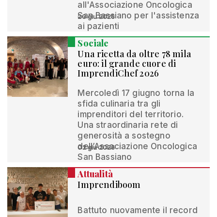
all'Associazione Oncologica
San Bassiano per l'assistenza
20 giu 2026
ai pazienti
Sociale
Una ricetta da oltre 78 mila
euro: il grande cuore di
ImprendiChef 2026
Mercoledì 17 giugno torna la
sfida culinaria tra gli
imprenditori del territorio.
Una straordinaria rete di
generosità a sostegno
dell’Associazione Oncologica
02 giu 2026
San Bassiano
Attualità
Imprendiboom
Battuto nuovamente il record