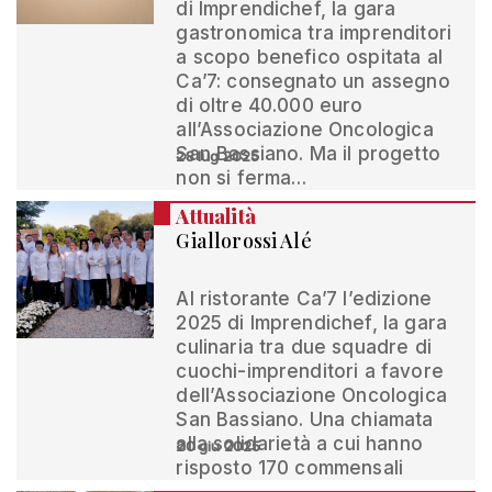
di Imprendichef, la gara
gastronomica tra imprenditori
a scopo benefico ospitata al
Ca’7: consegnato un assegno
di oltre 40.000 euro
all’Associazione Oncologica
San Bassiano. Ma il progetto
28 lug 2025
non si ferma…
Attualità
Giallorossi Alé
Al ristorante Ca’7 l’edizione
2025 di Imprendichef, la gara
culinaria tra due squadre di
cuochi-imprenditori a favore
dell’Associazione Oncologica
San Bassiano. Una chiamata
alla solidarietà a cui hanno
20 giu 2025
risposto 170 commensali