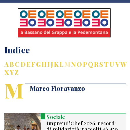
Indice
A
B
C
D
E
F
G
H
I
J
K
L
M
N
O
P
Q
R
S
T
U
V
W
X
Y
Z
M
Marco Fioravanzo
Sociale
ImprendiChef 2026, record
di solidarietà: raccolti 46.450