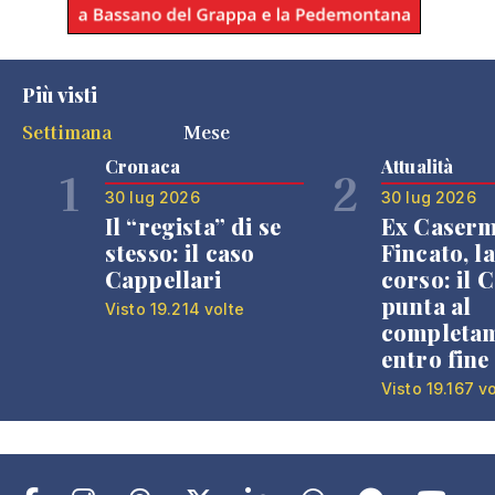
Più visti
Settimana
Mese
Cronaca
Attualità
1
2
30 lug 2026
30 lug 2026
Il “regista” di se
Ex Caser
stesso: il caso
Fincato, la
Cappellari
corso: il
punta al
Visto 19.214 volte
completa
entro fine
Visto 19.167 v