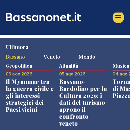
Ultimora
Bassano
Veneto
Mondo
Geopolitica
Attualità
Musica
06 ago 2026
05 ago 2026
04 ago 
Il Myanmar tra
Bassano-
Torna
la guerra civile e
Bardolino per la
di Mus
gli interessi
Cultura 2029: i
Piazz
strategici dei
dati del turismo
Paesi vicini
aprono il
confronto
veneto