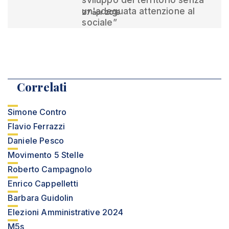
sviluppo del territorio senza
un'adeguata attenzione al
27 apr 2019
sociale”
Correlati
Simone Contro
Flavio Ferrazzi
Daniele Pesco
Movimento 5 Stelle
Roberto Campagnolo
Enrico Cappelletti
Barbara Guidolin
Elezioni Amministrative 2024
M5s