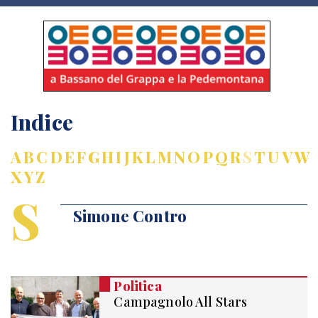
Indice
A
B
C
D
E
F
G
H
I
J
K
L
M
N
O
P
Q
R
S
T
U
V
W
X
Y
Z
S
Simone Contro
Politica
Campagnolo All Stars