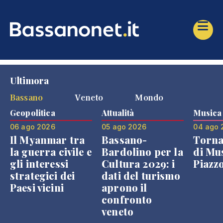
Ultimora
Bassano
Veneto
Mondo
Geopolitica
Attualità
Musica
06 ago 2026
05 ago 2026
04 ago 
Il Myanmar tra
Bassano-
Torna
la guerra civile e
Bardolino per la
di Mus
gli interessi
Cultura 2029: i
Piazz
strategici dei
dati del turismo
Paesi vicini
aprono il
confronto
veneto