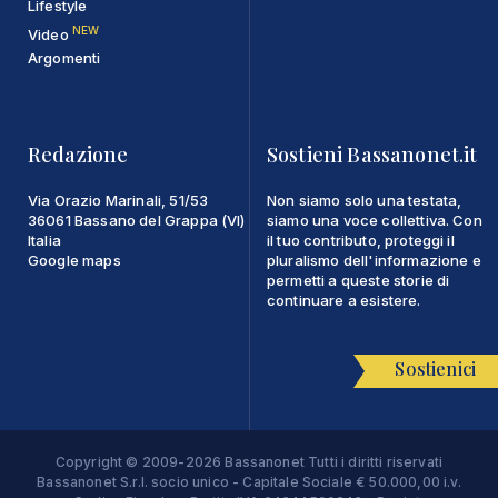
Lifestyle
NEW
Video
Argomenti
Redazione
Sostieni Bassanonet.it
Via Orazio Marinali, 51/53
Non siamo solo una testata,
36061 Bassano del Grappa (VI)
siamo una voce collettiva. Con
Italia
il tuo contributo, proteggi il
Google maps
pluralismo dell'informazione e
permetti a queste storie di
continuare a esistere.
Sostienici
Copyright © 2009-2026 Bassanonet Tutti i diritti riservati
Bassanonet S.r.l. socio unico - Capitale Sociale € 50.000,00 i.v.