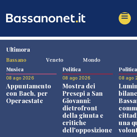
Ultimora
Bassano
Veneto
Mondo
Musica
Politica
Politic
08 ago 2026
08 ago 2026
08 ago 
Appuntamento
Mostra dei
Lumin
con Bach, per
Presepi a San
bilanc
Operaestate
Giovanni:
Bassa
dietrofront
comme
della giunta e
cittad
critiche
una q
dell'opposizione
volon