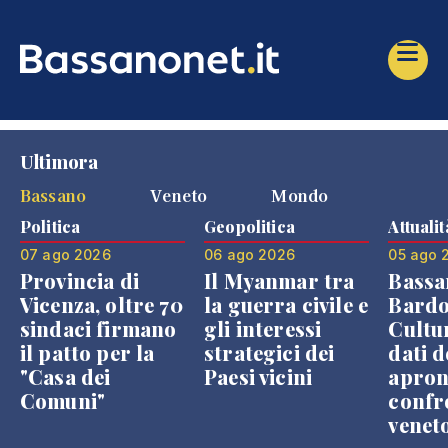
Ultimora
Bassano
Veneto
Mondo
Politica
Geopolitica
Attualit
07 ago 2026
06 ago 2026
05 ago 
Provincia di
Il Myanmar tra
Bassa
Vicenza, oltre 70
la guerra civile e
Bardo
sindaci firmano
gli interessi
Cultur
il patto per la
strategici dei
dati d
"Casa dei
Paesi vicini
apron
Comuni"
confr
venet