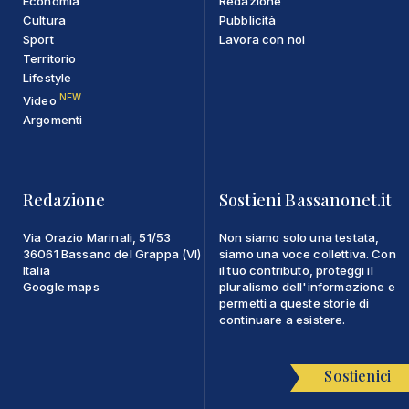
Economia
Redazione
Cultura
Pubblicità
Sport
Lavora con noi
Territorio
Lifestyle
NEW
Video
Argomenti
Redazione
Sostieni Bassanonet.it
Via Orazio Marinali, 51/53
Non siamo solo una testata,
36061 Bassano del Grappa (VI)
siamo una voce collettiva. Con
Italia
il tuo contributo, proteggi il
Google maps
pluralismo dell'informazione e
permetti a queste storie di
continuare a esistere.
Sostienici