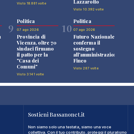
Lazzarotto
Visto 18.881 volte
Visto 10.392 volte
Politica
Politica
9
10
07 ago 2026
07 ago 2026
a
Provincia di
Futuro Nazionale
Vicenza, oltre 70
conferma il
sindaci firmano
sostegno
il patto per la
all'amministrazione
"Casa dei
Finco
Comuni"
Visto 287 volte
Visto 3.141 volte
Sostieni Bassanonet.it
Non siamo solo una testata, siamo una voce
collettiva. Con il tuo contributo, proteggi il pluralismo