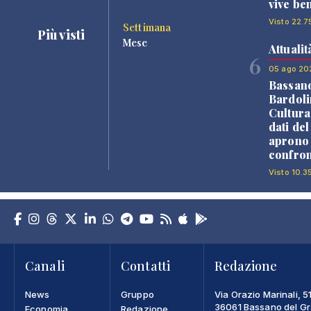
vive be
Visto 22.7
Settimana
Più visti
Mese
Attualit
6
05 ago 20
Bassan
Bardoli
Cultura
dati de
aprono 
confron
Visto 10.3
Canali
Contatti
Redazione
News
Gruppo
Via Orazio Marinali, 5
36061 Bassano del Gra
Economia
Redazione