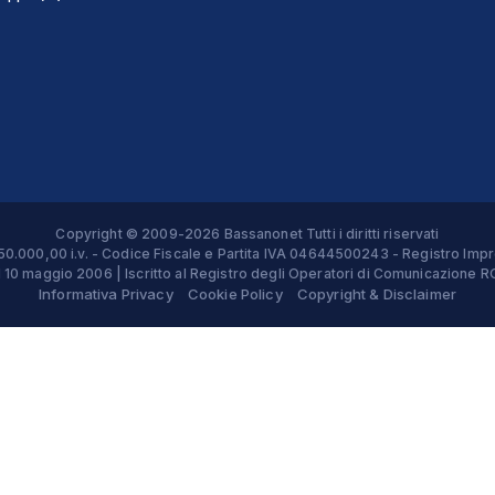
Copyright © 2009-2026 Bassanonet Tutti i diritti riservati
 € 50.000,00 i.v. - Codice Fiscale e Partita IVA 04644500243 - Registro 
el 10 maggio 2006 | Iscritto al Registro degli Operatori di Comunicazion
Informativa Privacy
Cookie Policy
Copyright & Disclaimer