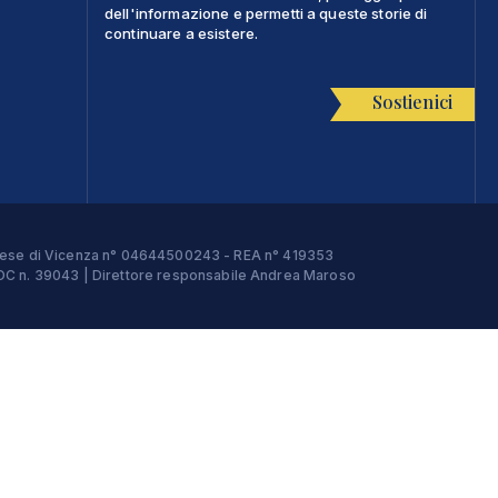
dell'informazione e permetti a queste storie di
continuare a esistere.
Sostienici
Imprese di Vicenza n° 04644500243 - REA n° 419353
e ROC n. 39043 | Direttore responsabile Andrea Maroso