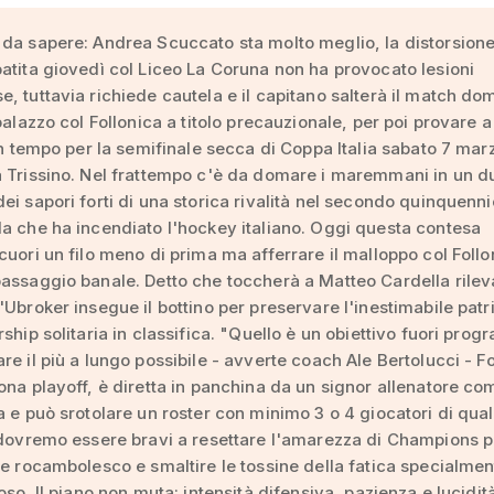
da sapere: Andrea Scuccato sta molto meglio, la distorsione
atita giovedì col Liceo La Coruna non ha provocato lesioni
, tuttavia richiede cautela e il capitano salterà il match do
 palazzo col Follonica a titolo precauzionale, per poi provare a
 in tempo per la semifinale secca di Coppa Italia sabato 7 mar
 Trissino. Nel frattempo c'è da domare i maremmani in un d
ei sapori forti di una storica rivalità nel secondo quinquenni
a che ha incendiato l'hockey italiano. Oggi questa contesa
cuori un filo meno di prima ma afferrare il malloppo col Follo
assaggio banale. Detto che toccherà a Matteo Cardella rilev
'Ubroker insegue il bottino per preservare l'inestimabile pat
rship solitaria in classifica. "Quello è un obiettivo fuori pro
re il più a lungo possibile - avverte coach Ale Bertolucci - F
ona playoff, è diretta in panchina da un signor allenatore co
a e può srotolare un roster con minimo 3 o 4 giocatori di qual
 dovremo essere bravi a resettare l'amarezza di Champions p
 e rocambolesco e smaltire le tossine della fatica specialmen
oso. Il piano non muta: intensità difensiva, pazienza e lucidit