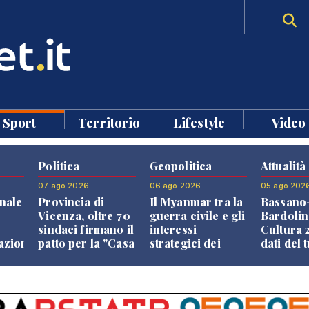
Sport
Territorio
Lifestyle
Video
Politica
Geopolitica
Attualità
07 ago 2026
06 ago 2026
05 ago 202
nale
Provincia di
Il Myanmar tra la
Bassano
Vicenza, oltre 70
guerra civile e gli
Bardolin
sindaci firmano il
interessi
Cultura 2
razione
patto per la "Casa
strategici dei
dati del 
dei Comuni"
Paesi vicini
aprono i
confront