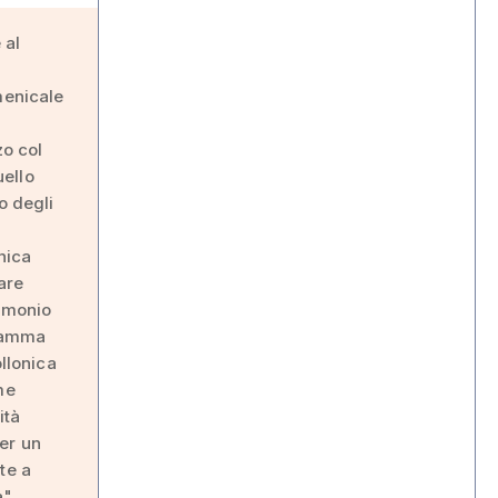
 al
menicale
zo col
uello
o degli
nica
are
rimonio
gramma
ollonica
me
ità
er un
te a
à".