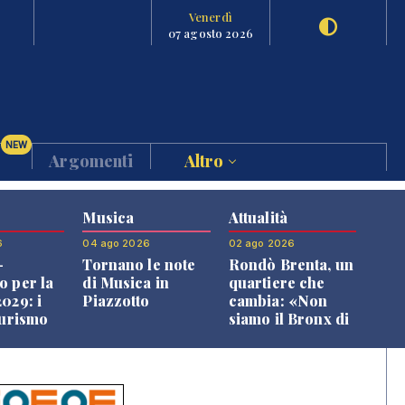
Venerdì
07 agosto 2026
NEW
Argomenti
Altro
Musica
Attualità
6
04 ago 2026
02 ago 2026
-
Tornano le note
Rondò Brenta, un
o per la
di Musica in
quartiere che
029: i
Piazzotto
cambia: «Non
turismo
siamo il Bronx di
l
Bassano, qui si
o veneto
vive bene»