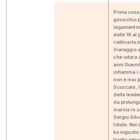
Prima cosa 
ginocchio p
legamentose
delle 18 al
riattivarlo
Viareggio a
che odora d
anni Duemil
infiamma i 
non è mai p
Scuccato, l
della leade
da prolunga
marcia in z
Sergio Silv
totale. Noi
ko ingiusto
livello nerv