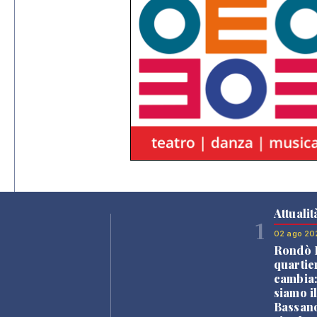
Attualit
1
02 ago 20
Rondò B
quartie
cambia
siamo i
Bassano