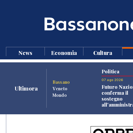
News
Economia
Cultura
Politica
07 ago 2026
Bassano
Futuro Nazio
Ultimora
Veneto
conferma il
Mondo
sostegno
all'amminist
Finco