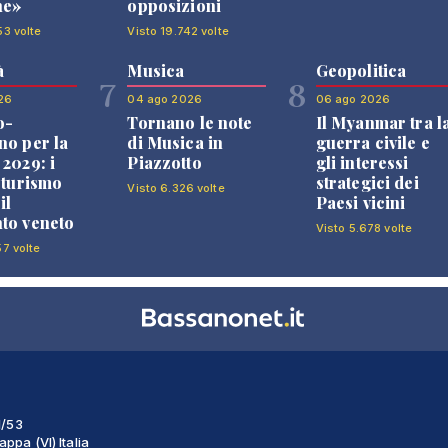
ne»
opposizioni
53 volte
Visto 19.742 volte
à
Musica
Geopolitica
7
8
26
04 ago 2026
06 ago 2026
o-
Tornano le note
Il Myanmar tra l
no per la
di Musica in
guerra civile e
 2029: i
Piazzotto
gli interessi
l turismo
strategici dei
Visto 6.326 volte
il
Paesi vicini
to veneto
Visto 5.678 volte
57 volte
1/53
ppa (VI) Italia