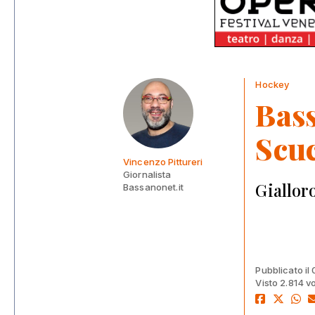
Hockey
Bass
Scu
Vincenzo Pittureri
Giornalista
Gialloro
Bassanonet.it
Pubblicato il
Visto 2.814 vo