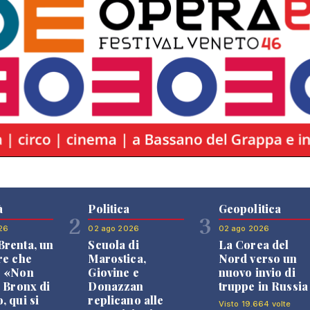
à
Politica
Geopolitica
2
3
26
02 ago 2026
02 ago 2026
renta, un
Scuola di
La Corea del
re che
Marostica,
Nord verso un
: «Non
Giovine e
nuovo invio di
l Bronx di
Donazzan
truppe in Russia
, qui si
replicano alle
Visto 19.664 volte