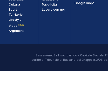
Google maps
Cultura
Pubblicità
Sport
Lavora con noi
Territorio
Lifestyle
NEW
Video
Argomenti
Bassanonet S.r.l. socio unico - Capitale Sociale
Iscritto al Tribunale di Bassano del Grappa n.3/06 d