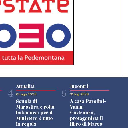
Attualità
Incontri
4
5
01 ago 2026
31 lug 2026
Scuola di
A casa Parolini-
Marostica e rotta
Vanin-
balcanica: per il
Costenaro,
Ministero è tutto
protagonista il
in regola
libro di Marco