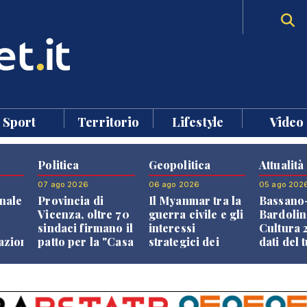
Sport
Territorio
Lifestyle
Video
Politica
Geopolitica
Attualità
07 ago 2026
06 ago 2026
05 ago 202
nale
Provincia di
Il Myanmar tra la
Bassano
Vicenza, oltre 70
guerra civile e gli
Bardolin
sindaci firmano il
interessi
Cultura 2
razione
patto per la "Casa
strategici dei
dati del 
dei Comuni"
Paesi vicini
aprono i
confront