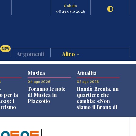
Sabato
08 agosto 2026
NEW
Argomenti
Altro
Musica
Attualità
6
04 ago 2026
02 ago 2026
-
Tornano le note
Rondò Brenta, un
o per la
di Musica in
quartiere che
029: i
Piazzotto
cambia: «Non
turismo
siamo il Bronx di
l
Bassano, qui si
o veneto
vive bene»