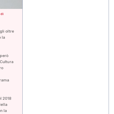
 di
li oltre
 la
uperò
 Cultura
ro
l
trama
el 2018
ella
n la