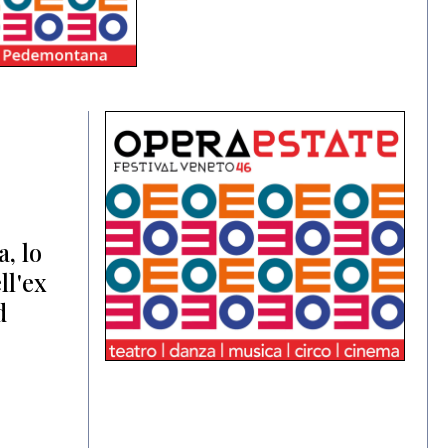
, lo
ll'ex
d