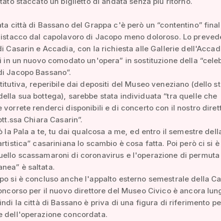
stato staccato un biglietto di andata senza più ritorno.
ata città di Bassano del Grappa c'è però un “contentino” final
distacco dal capolavoro di Jacopo meno doloroso. Lo prevede
di Casarin e Accadia, con la richiesta alle Gallerie dell'Acca
ci in un nuovo comodato un'opera” in sostituzione della “cele
di Jacopo Bassano”.
titutiva, reperibile dai depositi del Museo veneziano (dello s
ella sua bottega), sarebbe stata individuata “tra quelle che
 vorrete renderci disponibili e di concerto con il nostro diret
ott.ssa Chiara Casarin”.
dò la Pala a te, tu dai qualcosa a me, ed entro il semestre dell
artistica” casariniana lo scambio è cosa fatta. Poi però ci si 
ello scassamaroni di coronavirus e l'operazione di permuta 
nea” è saltata.
po si è concluso anche l'appalto esterno semestrale della Cas
concorso per il nuovo direttore del Museo Civico è ancora lun
ndi la città di Bassano è priva di una figura di riferimento pe
e dell'operazione concordata.