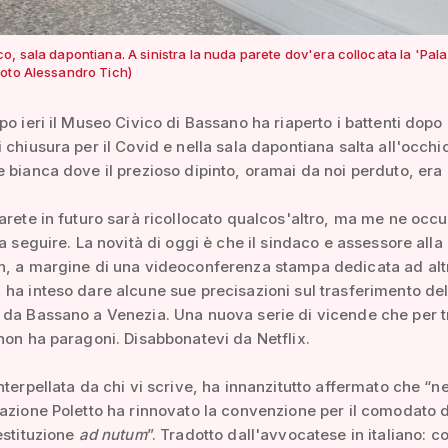
, sala dapontiana. A sinistra la nuda parete dov'era collocata la 'Pala
foto Alessandro Tich)
po ieri il Museo Civico di Bassano ha riaperto i battenti dopo g
 chiusura per il Covid e nella sala dapontiana salta all'occhio
 bianca dove il prezioso dipinto, oramai da noi perduto, era
arete in futuro sarà ricollocato qualcos'altro, ma me ne occ
 a seguire. La novità di oggi è che il sindaco e assessore alla
n, a margine di una videoconferenza stampa dedicata ad alt
ha inteso dare alcune sue precisazioni sul trasferimento de
 da Bassano a Venezia. Una nuova serie di vicende che per 
non ha paragoni. Disabbonatevi da Netflix.
nterpellata da chi vi scrive, ha innanzitutto affermato che “n
azione Poletto ha rinnovato la convenzione per il comodato d
estituzione
ad nutum
”. Tradotto dall'avvocatese in italiano: co