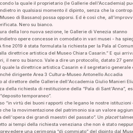
condo la quale il proprietario (le Gallerie dell'Accademia) pu
indietro in qualsiasi momento il dipinto, senza che la controp
useo di Bassano) possa opporsi. Ed è così che, all'improvvi
erificata. Nero su bianco.
tura della loro nuova sezione, le Gallerie di Venezia stanno
ndietro opere concesse in comodato in vari musei - ha spieg
A fine 2019 è stata formulata la richiesta per la Pala al Comun
lla direttrice artistica del Museo Chiara Casarin.” E qui arriv
ori, il nero su bianco. Vale a dire un protocollo, datato 27 gen
 quale la direttrice artistica Casarin e il segretario generale 
ché dirigente Area 3 Cultura-Museo Antonello Accadia
al direttore delle Gallerie dell'Accademia Giulio Manieri Eli
za della richiesta di restituzione della “Pala di Sant'Anna”, e
 “deposito temporaneo”.
iso “in virtù dei buoni rapporti che legano le nostre istituzioni 
 che la movimentazione del patrimonio sia un valore aggiunt
dell'opera dei grandi maestri del passato”. Un
placet
talme
etto ai tempi della richiesta veneziana che non è stato neppu
 prevedere una cerimonia “di commiato” del dipinto dal Mus