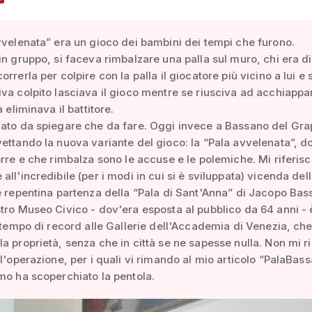
vvelenata” era un gioco dei bambini dei tempi che furono.
in gruppo, si faceva rimbalzare una palla sul muro, chi era di
rrerla per colpire con la palla il giocatore più vicino a lui e 
va colpito lasciava il gioco mentre se riusciva ad acchiappa
a eliminava il battitore.
cato da spiegare che da fare. Oggi invece a Bassano del Gr
ettando la nuova variante del gioco: la “Pala avvelenata”, d
orre e che rimbalza sono le accuse e le polemiche. Mi riferis
all'incredibile (per i modi in cui si è sviluppata) vicenda del
e repentina partenza della “Pala di Sant'Anna” di Jacopo Bas
tro Museo Civico - dov'era esposta al pubblico da 64 anni - 
a tempo di record alle Gallerie dell'Accademia di Venezia, ch
a proprietà, senza che in città se ne sapesse nulla. Non mi ri
ll'operazione, per i quali vi rimando al mio articolo “PalaBas
mo ha scoperchiato la pentola.