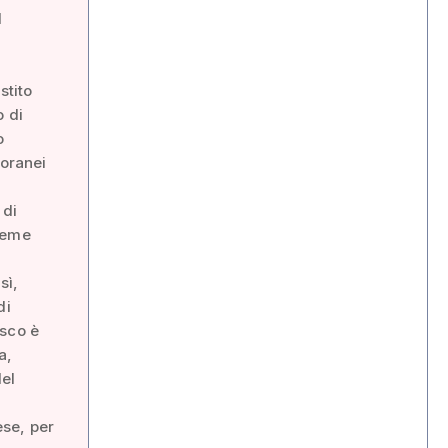
d
stito
o di
o
poranei
 di
sieme
sì,
di
esco è
a,
del
ese, per