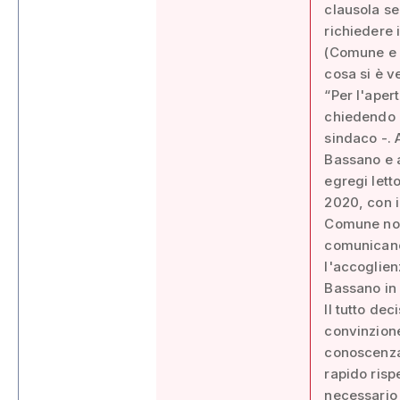
clausola se
richiedere 
(Comune e M
cosa si è v
“Per l'aper
chiedendo i
sindaco -. 
Bassano e a
egregi lett
2020, con il
Comune non
comunicano 
l'accoglien
Bassano in
Il tutto dec
convinzione
conoscenza 
rapido risp
necessario