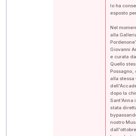
lo ha conse
esposto per
Nel momento
alla Galler
Pordenone”,
Giovanni An
e curata da
Quello stes
Possagno, d
alla stessa
dell'Accade
dopo la chi
Sant'Anna i
stata diret
bypassando 
nostro Muse
dall'ottobr