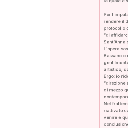
la quale è 
Per l'impal
rendere il 
protocollo 
“di affidar
Sant'Anna 
L'opera sos
Bassano o d
gentilmente
artistico, d
Ergo: io ri
“direzione 
di mezzo qu
contempora
Nel frattem
riattivato 
venire e qui
conclusion