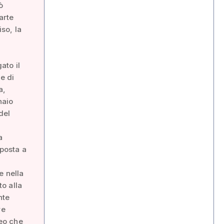
ò
arte
so, la
ato il
e di
a,
naio
del
a
sposta a
e nella
o alla
nte
re
eo che