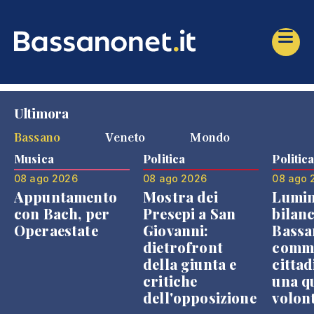
Ultimora
Bassano
Veneto
Mondo
Musica
Politica
Politic
08 ago 2026
08 ago 2026
08 ago 
Appuntamento
Mostra dei
Lumin
con Bach, per
Presepi a San
bilanc
Operaestate
Giovanni:
Bassa
dietrofront
comme
della giunta e
cittad
critiche
una q
dell'opposizione
volon