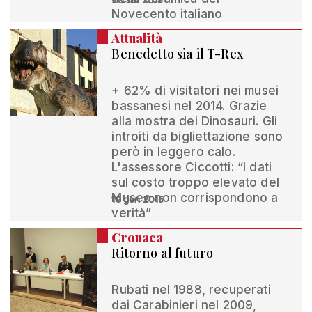
20 set 2015
Novecento italiano
Attualità
Benedetto sia il T-Rex
+ 62% di visitatori nei musei
bassanesi nel 2014. Grazie
alla mostra dei Dinosauri. Gli
introiti da bigliettazione sono
però in leggero calo.
L'assessore Ciccotti: “I dati
sul costo troppo elevato del
Museo non corrispondono a
19 gen 2015
verità”
Cronaca
Ritorno al futuro
Rubati nel 1988, recuperati
dai Carabinieri nel 2009,