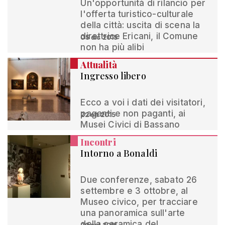
Un'opportunità di rilancio per
l'offerta turistico-culturale
della città: uscita di scena la
direttrice Ericani, il Comune
05 dic 2015
non ha più alibi
Attualità
Ingresso libero
Ecco a voi i dati dei visitatori,
paganti e non paganti, ai
22 ott 2015
Musei Civici di Bassano
Incontri
Intorno a Bonaldi
Due conferenze, sabato 26
settembre e 3 ottobre, al
Museo civico, per tracciare
una panoramica sull'arte
della ceramica del