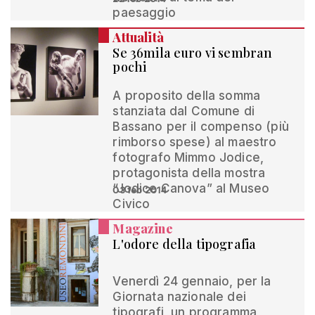
paesaggio
Attualità
Se 36mila euro vi sembran
pochi
A proposito della somma
stanziata dal Comune di
Bassano per il compenso (più
rimborso spese) al maestro
fotografo Mimmo Jodice,
protagonista della mostra
“Jodice Canova” al Museo
03 feb 2014
Civico
Magazine
L'odore della tipografia
Venerdì 24 gennaio, per la
Giornata nazionale dei
tipografi, un programma