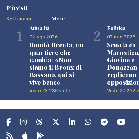
Più visti
Settimana
Mese
Attualità
Politica
1
2
02 ago 2026
02 ago 2026
Rondò Brenta, un
Scuola di
quartiere che
Marostica
cambia: «Non
Giovine e
siamo il Bronx di
Donazzan
Bassano, qui si
replicano 
vive bene»
opposizio
Visto 23.236 volte
Visto 20.232 v