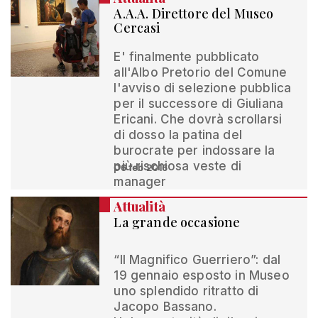
A.A.A. Direttore del Museo
Cercasi
E' finalmente pubblicato
all'Albo Pretorio del Comune
l'avviso di selezione pubblica
per il successore di Giuliana
Ericani. Che dovrà scrollarsi
di dosso la patina del
burocrate per indossare la
più rischiosa veste di
06 feb 2016
manager
Attualità
La grande occasione
“Il Magnifico Guerriero”: dal
19 gennaio esposto in Museo
uno splendido ritratto di
Jacopo Bassano.