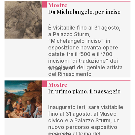
Mostre
Da Michelangelo, per inciso
È visitabile fino al 31 agosto,
a Palazzo Sturm,
“Michelangelo inciso”: in
esposizione novanta opere
datate tra il ‘500 e il ‘700,
incisioni “di traduzione” dei
capolavori del geniale artista
18 mag 2014
del Rinascimento
Mostre
In primo piano, il paesaggio
Inaugurato ieri, sarà visitabile
fino al 31 agosto, al Museo
civico e a Palazzo Sturm, un
nuovo percorso espositivo
dedicato al tema del
22 feb 2014