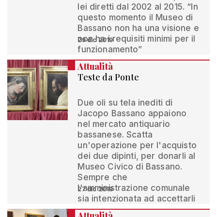
lei diretti dal 2002 al 2015. “In
questo momento il Museo di
Bassano non ha una visione e
non ha i requisiti minimi per il
29 dic 2019
funzionamento”
Attualità
Teste da Ponte
Due oli su tela inediti di
Jacopo Bassano appaiono
nel mercato antiquario
bassanese. Scatta
un'operazione per l'acquisto
dei due dipinti, per donarli al
Museo Civico di Bassano.
Sempre che
l'amministrazione comunale
27 dic 2019
sia intenzionata ad accettarli
Attualità