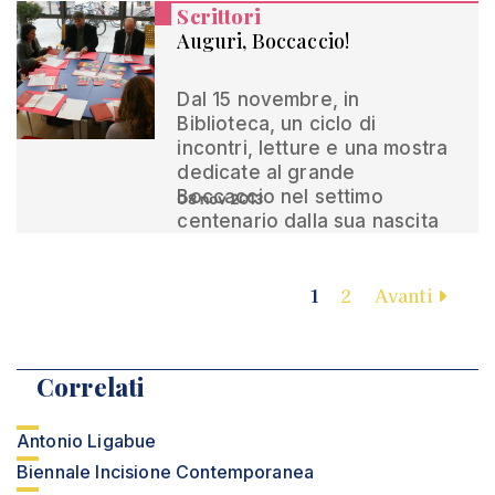
Scrittori
Auguri, Boccaccio!
Dal 15 novembre, in
Biblioteca, un ciclo di
incontri, letture e una mostra
dedicate al grande
Boccaccio nel settimo
08 nov 2013
centenario dalla sua nascita
1
2
Avanti
Correlati
Antonio Ligabue
Biennale Incisione Contemporanea