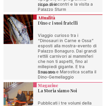
ricco di incontri e la visita a
22 gen 2014
Palazzo Sturm
Attualità
Dino e i suoi fratelli
Viaggio curioso tra i
“Dinosauri in Carne e Ossa”
esposti alla mostra-evento di
Palazzo Bonaguro. Dai grandi
rettili carnivori ai mammiferi
che non ti aspetti, fino al
millepiedi gigante. E tra
Bassano e Marostica scatta il
07 dic 2013
Dino-Gemellaggio
Magazine
La Storia siamo Noi
Pubblicati i tre volumi della