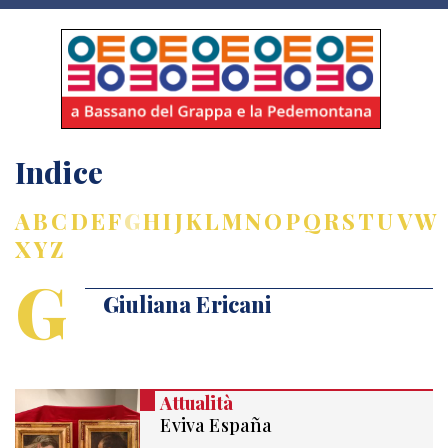
Indice
A
B
C
D
E
F
G
H
I
J
K
L
M
N
O
P
Q
R
S
T
U
V
W
X
Y
Z
G
Giuliana Ericani
Attualità
Eviva España