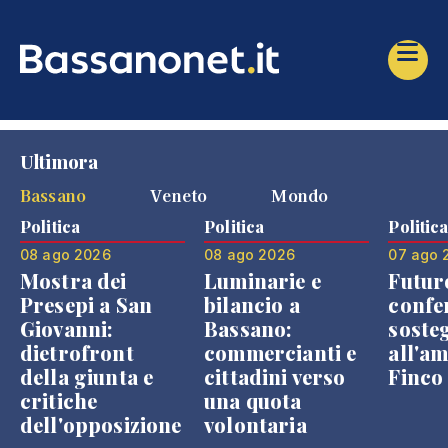
Ultimora
Bassano
Veneto
Mondo
Politica
Politica
Politic
08 ago 2026
08 ago 2026
07 ago 
Mostra dei
Luminarie e
Futur
Presepi a San
bilancio a
confe
Giovanni:
Bassano:
soste
dietrofront
commercianti e
all'a
della giunta e
cittadini verso
Finco
critiche
una quota
dell'opposizione
volontaria