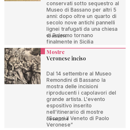
conservati sotto sequestro al
Museo di Bassano per altri 5
anni: dopo oltre un quarto di
secolo nove antichi pannelli
lignei trafugati da una chiesa
di Palermo tornano
10 ott 2014
finalmente in Sicilia
Mostre
Veronese inciso
Dal 14 settembre al Museo
Remondini di Bassano la
mostra delle incisioni
riproducenti i capolavori del
grande artista. L'evento
espositivo inserito
nell'itinerario di mostre
“Scopri il Veneto di Paolo
08 set 2014
Veronese”