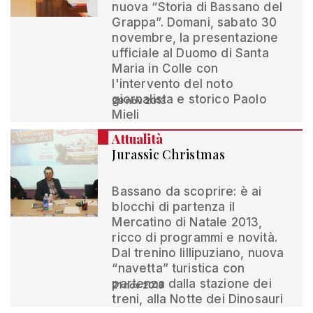
nuova “Storia di Bassano del
Grappa”. Domani, sabato 30
novembre, la presentazione
ufficiale al Duomo di Santa
Maria in Colle con
l'intervento del noto
giornalista e storico Paolo
29 nov 2013
Mieli
Attualità
Jurassic Christmas
Bassano da scoprire: è ai
blocchi di partenza il
Mercatino di Natale 2013,
ricco di programmi e novità.
Dal trenino lillipuziano, nuova
“navetta” turistica con
partenza dalla stazione dei
21 nov 2013
treni, alla Notte dei Dinosauri