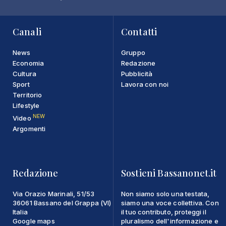
Canali
Contatti
News
Gruppo
Economia
Redazione
Cultura
Pubblicità
Sport
Lavora con noi
Territorio
Lifestyle
NEW
Video
Argomenti
Redazione
Sostieni Bassanonet.it
Via Orazio Marinali, 51/53
Non siamo solo una testata,
36061 Bassano del Grappa (VI)
siamo una voce collettiva. Con
Italia
il tuo contributo, proteggi il
Google maps
pluralismo dell'informazione e