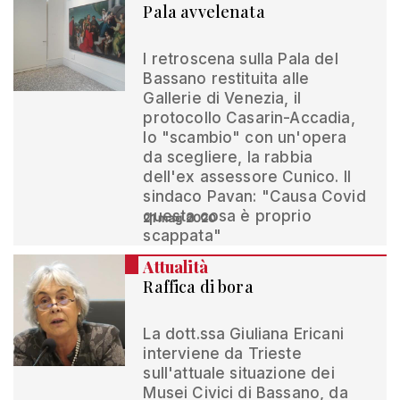
Pala avvelenata
I retroscena sulla Pala del
Bassano restituita alle
Gallerie di Venezia, il
protocollo Casarin-Accadia,
lo "scambio" con un'opera
da scegliere, la rabbia
dell'ex assessore Cunico. Il
sindaco Pavan: "Causa Covid
questa cosa è proprio
21 mag 2020
scappata"
Attualità
Raffica di bora
La dott.ssa Giuliana Ericani
interviene da Trieste
sull'attuale situazione dei
Musei Civici di Bassano, da