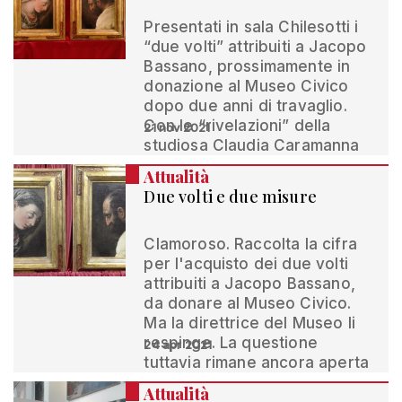
Presentati in sala Chilesotti i
“due volti” attribuiti a Jacopo
Bassano, prossimamente in
donazione al Museo Civico
dopo due anni di travaglio.
Con le “rivelazioni” della
21 nov 2021
studiosa Claudia Caramanna
Attualità
Due volti e due misure
Clamoroso. Raccolta la cifra
per l'acquisto dei due volti
attribuiti a Jacopo Bassano,
da donare al Museo Civico.
Ma la direttrice del Museo li
respinge. La questione
24 apr 2021
tuttavia rimane ancora aperta
Attualità