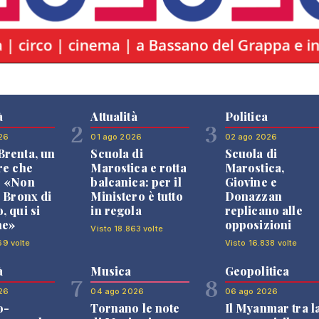
à
Attualità
Politica
2
3
26
01 ago 2026
02 ago 2026
renta, un
Scuola di
Scuola di
re che
Marostica e rotta
Marostica,
: «Non
balcanica: per il
Giovine e
l Bronx di
Ministero è tutto
Donazzan
, qui si
in regola
replicano alle
ne»
opposizioni
Visto 18.863 volte
69 volte
Visto 16.838 volte
à
Musica
Geopolitica
7
8
26
04 ago 2026
06 ago 2026
o-
Tornano le note
Il Myanmar tra l