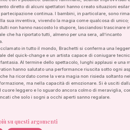
nto diretto di alcuni spettatori hanno creato situazioni esilar
partecipazione continua. I bambini, in particolare, sono rima
alla sua inventiva, vivendo la magia come qualcosa di unico
dulti non hanno nascosto lo stupore, lasciandosi trascinare i
ale che ha riportato tutti, almeno per una sera, all’incanto
a.
cclamato in tutto il mondo, Brachetti si conferma una legge
ale del quick-change e un artista capace di coniugare tecnic
fantasia. Al termine dello spettacolo, lunghi applausi e una 
ation hanno salutato una performance riuscita sotto ogni asp
che ha ricordato come la vera magia non risieda soltanto ne
sformazione, ma nella capacità di emozionare. Si è usciti dal
l cuore leggero e lo sguardo ancora colmo di meraviglia, co
ncati che solo i sogni a occhi aperti sanno regalare.
 più su questi argomenti