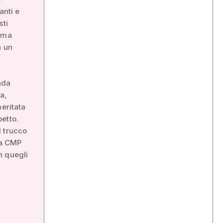
anti e
sti
; ma
n un
nda
a,
meritata
etto.
l trucco
la CMP
n quegli