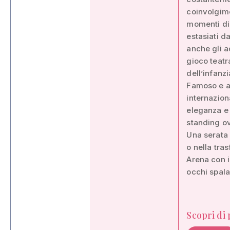
coinvolgime
momenti di 
estasiati d
anche gli a
gioco teatr
dell’infanzi
Famoso e a
internazion
eleganza e 
standing ov
Una serata 
o nella tra
Arena con i
occhi spala
Scopri di