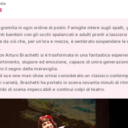
olte
remita in ogni ordine di posto. Famiglie intere sugli spalti, 
nti bambini con gli occhi spalancati e adulti pronti a lasciarsi
 da ciò che, per un’ora e mezza, è sembrato sospendere le 
.
on Arturo Brachetti si è trasformata in una fantastica esperi
vertimento, stupore ed emozione, capace di unire generazion
to il segno della meraviglia.
il suo one-man show ormai considerato un classico contem
di varietà, Brachetti ha portato in scena novanta minuti di rit
mbi di scena impeccabili e continui colpi di teatro.