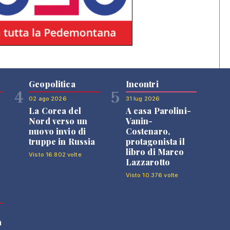
Geopolitica
Incontri
4
5
02 ago 2026
31 lug 2026
La Corea del
A casa Parolini-
Nord verso un
Vanin-
nuovo invio di
Costenaro,
truppe in Russia
protagonista il
libro di Marco
Visto 16.802 volte
Lazzarotto
Visto 10.376 volte
a