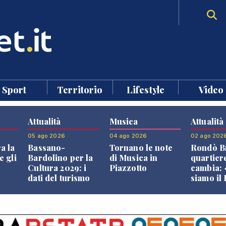
Sport
Territorio
Lifestyle
Video
Attualità
Musica
Attualità
05 ago 2026
04 ago 2026
02 ago 202
a la
Bassano-
Tornano le note
Rondò Br
e gli
Bardolino per la
di Musica in
quartier
Cultura 2029: i
Piazzotto
cambia:
dati del turismo
siamo il
aprono il
Bassano,
confronto veneto
vive ben