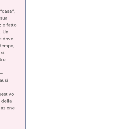
 “casa”,
 sua
io fatto
a. Un
 e dove
 tempo,
si.
tro
 –
ausi
gestivo
 della
mazione
e