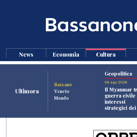
News
Economia
Cultura
Geopolitica
06 ago 2026
Bassano
Il Myanmar tr
Ultimora
Veneto
guerra civile 
Mondo
interessi
strategici dei
Paesi vicini