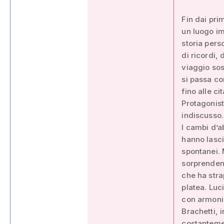
Fin dai pri
un luogo i
storia pers
di ricordi,
viaggio sos
si passa co
fino alle c
Protagonist
indiscusso.
I cambi d’a
hanno lasci
spontanei. 
sorprendent
che ha stra
platea. Lu
con armonia
Brachetti, 
costantemen