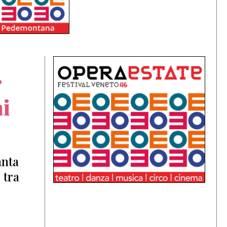
r
ai
anta
 tra