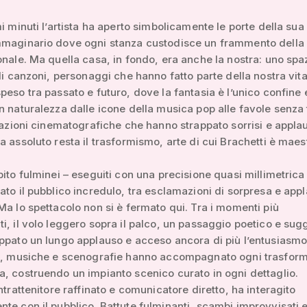
mi minuti l’artista ha aperto simbolicamente le porte della sua
mmaginario dove ogni stanza custodisce un frammento della
onale. Ma quella casa, in fondo, era anche la nostra: uno spaz
 di canzoni, personaggi che hanno fatto parte della nostra vit
peso tra passato e futuro, dove la fantasia è l’unico confine
n naturalezza dalle icone della musica pop alle favole senza
itazioni cinematografiche che hanno strappato sorrisi e applau
a assoluto resta il trasformismo, arte di cui Brachetti è maes
bito fulminei – eseguiti con una precisione quasi millimetrica
ato il pubblico incredulo, tra esclamazioni di sorpresa e appl
Ma lo spettacolo non si è fermato qui. Tra i momenti più
i, il volo leggero sopra il palco, un passaggio poetico e sug
ppato un lungo applauso e acceso ancora di più l’entusiasmo
ci, musiche e scenografie hanno accompagnato ogni trasfor
, costruendo un impianto scenico curato in ogni dettaglio.
intrattenitore raffinato e comunicatore diretto, ha interagito
te con il pubblico. Battute fulminanti, scambi improvvisati 