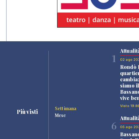
Attualit
1
02 ago 20
Rondò B
quartie
cambia
siamo i
Bassano
vive be
Visto 19.8
Settimana
Più visti
Mese
Attualit
6
05 ago 20
Bassan