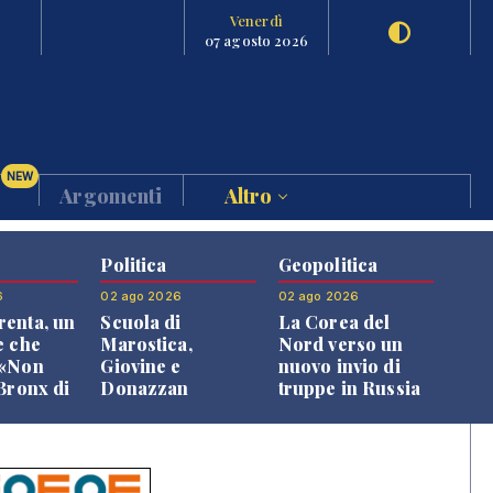
Venerdì
07 agosto 2026
NEW
Argomenti
Altro
Politica
Geopolitica
6
02 ago 2026
02 ago 2026
enta, un
Scuola di
La Corea del
e che
Marostica,
Nord verso un
 «Non
Giovine e
nuovo invio di
 Bronx di
Donazzan
truppe in Russia
 qui si
replicano alle
e»
opposizioni