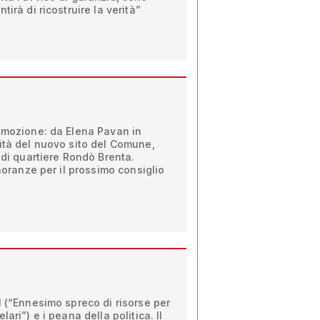
irà di ricostruire la verità”
a mozione: da Elena Pavan in
ità del nuovo sito del Comune,
 di quartiere Rondò Brenta.
inoranze per il prossimo consiglio
M (“Ennesimo spreco di risorse per
ari”) e i peana della politica. Il