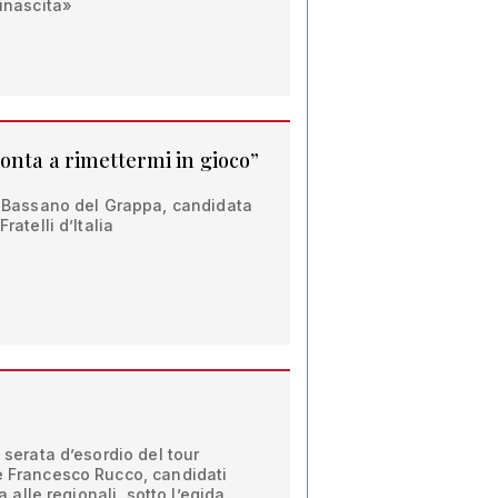
rinascita»
onta a rimettermi in gioco”
di Bassano del Grappa, candidata
ratelli d’Italia
a serata d’esordio del tour
e Francesco Rucco, candidati
ia alle regionali, sotto l’egida