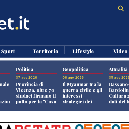
Sport
Territorio
Lifestyle
Video
Politica
Geopolitica
Attualità
07 ago 2026
06 ago 2026
05 ago 202
nale
Provincia di
Il Myanmar tra la
Bassano
Vicenza, oltre 70
guerra civile e gli
Bardolin
sindaci firmano il
interessi
Cultura 2
razione
patto per la "Casa
strategici dei
dati del 
dei Comuni"
Paesi vicini
aprono i
confront