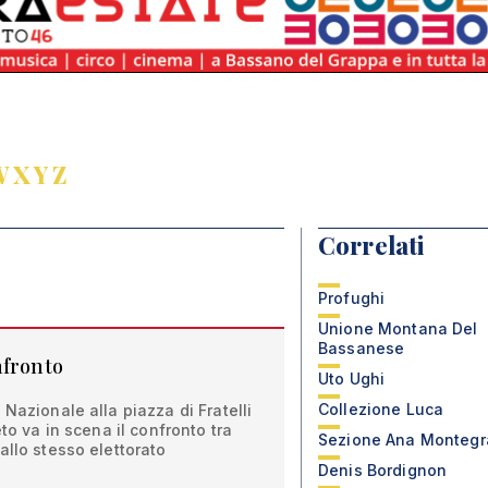
W
X
Y
Z
Correlati
Profughi
Unione Montana Del
Bassanese
nfronto
Uto Ughi
Collezione Luca
Nazionale alla piazza di Fratelli
eto va in scena il confronto tra
Sezione Ana Monteg
allo stesso elettorato
Denis Bordignon