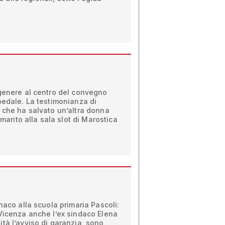
n
 genere al centro del convegno
pedale. La testimonianza di
 che ha salvato un’altra donna
 marito alla sala slot di Marostica
naco alla scuola primaria Pascoli:
 Vicenza anche l’ex sindaco Elena
tà l’avviso di garanzia, sono