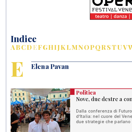
Indice
A
B
C
D
E
F
G
H
I
J
K
L
M
N
O
P
Q
R
S
T
U
V
E
Elena Pavan
Politica
Nove, due destre a co
Dalla conferenza di Futuro 
d’Italia: nel cuore del Ven
due strategie che parlano 