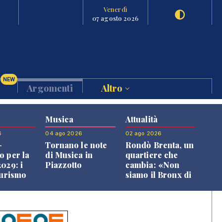
Venerdì
07 agosto 2026
NEW
Argomenti
Altro
Musica
Attualità
6
04 ago 2026
02 ago 2026
-
Tornano le note
Rondò Brenta, un
o per la
di Musica in
quartiere che
029: i
Piazzotto
cambia: «Non
turismo
siamo il Bronx di
l
Bassano, qui si
o veneto
vive bene»