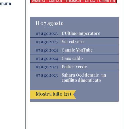
omune
Il 07 agosto
07 ago 2025
L’Ultimo Imperatore
07 ago 2025
Via col veto
07 ago 2024
Canale YouTube
07 ago 2024
Caos caldo
07 ago 2023
Pollice Verde
07 ago 2023
Sahara Occidentale, un
conflitto dimenticato
Mostra tutto (23)