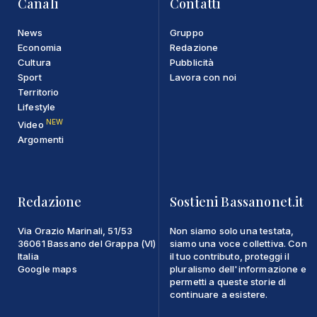
Canali
Contatti
News
Gruppo
Economia
Redazione
Cultura
Pubblicità
Sport
Lavora con noi
Territorio
Lifestyle
NEW
Video
Argomenti
Redazione
Sostieni Bassanonet.it
Via Orazio Marinali, 51/53
Non siamo solo una testata,
36061 Bassano del Grappa (VI)
siamo una voce collettiva. Con
Italia
il tuo contributo, proteggi il
Google maps
pluralismo dell'informazione e
permetti a queste storie di
continuare a esistere.