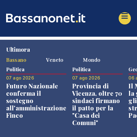
Ultimora
Bassano
Veneto
Mondo
Politica
Politica
Geo
07 ago 2026
07 ago 2026
06 
Futuro Nazionale
Provincia di
Il
conferma il
Vicenza, oltre 70
la 
sostegno
sindaci firmano
gli
all'amministrazione
il patto per la
st
Finco
"Casa dei
Pae
Comuni"