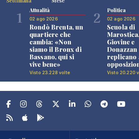
Settimana
Mese
Attualità
Politica
1
2
02 ago 2026
02 ago 2026
Rondò Brenta, un
Scuola di
quartiere che
Marostica
cambia: «Non
Giovine e
siamo il Bronx di
Donazzan
Bassano, qui si
replicano 
vive bene»
opposizio
Visto 23.228 volte
Visto 20.220 v