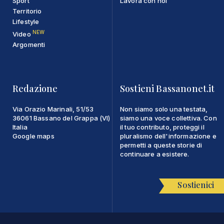
Sport
Lavora con noi
Territorio
Lifestyle
NEW
Video
Argomenti
Redazione
Sostieni Bassanonet.it
Via Orazio Marinali, 51/53
Non siamo solo una testata,
36061 Bassano del Grappa (VI)
siamo una voce collettiva. Con
Italia
il tuo contributo, proteggi il
Google maps
pluralismo dell'informazione e
permetti a queste storie di
continuare a esistere.
Sostienici