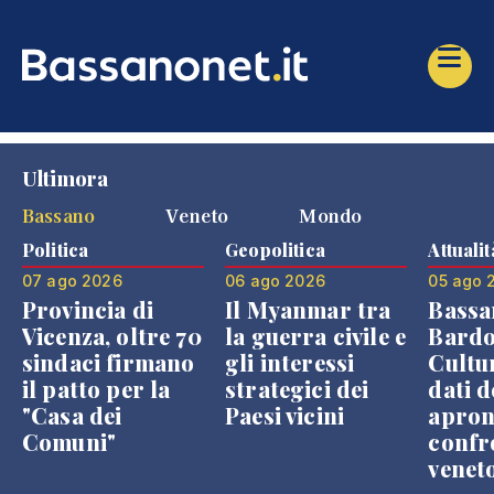
Ultimora
Bassano
Veneto
Mondo
Politica
Geopolitica
Attualit
07 ago 2026
06 ago 2026
05 ago 
Provincia di
Il Myanmar tra
Bassa
Vicenza, oltre 70
la guerra civile e
Bardo
sindaci firmano
gli interessi
Cultur
il patto per la
strategici dei
dati d
"Casa dei
Paesi vicini
apron
Comuni"
confr
venet