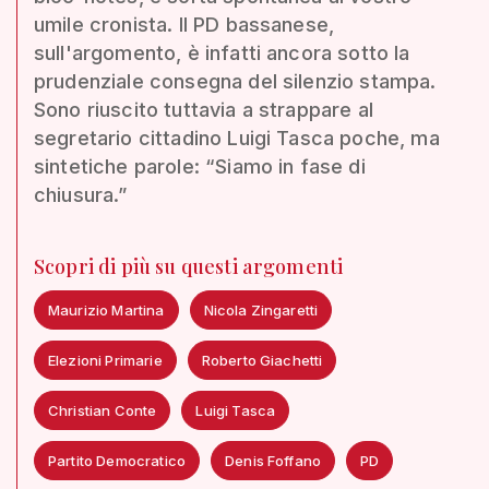
umile cronista. Il PD bassanese,
sull'argomento, è infatti ancora sotto la
prudenziale consegna del silenzio stampa.
Sono riuscito tuttavia a strappare al
segretario cittadino Luigi Tasca poche, ma
sintetiche parole: “Siamo in fase di
chiusura.”
Scopri di più su questi argomenti
Maurizio Martina
Nicola Zingaretti
Elezioni Primarie
Roberto Giachetti
Christian Conte
Luigi Tasca
Partito Democratico
Denis Foffano
PD