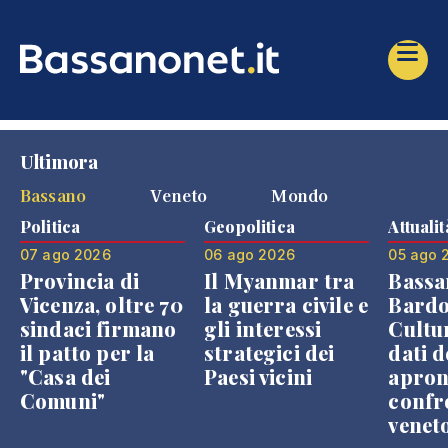
Ultimora
Bassano
Veneto
Mondo
Politica
Geopolitica
Attualit
07 ago 2026
06 ago 2026
05 ago 
Provincia di
Il Myanmar tra
Bassa
Vicenza, oltre 70
la guerra civile e
Bardo
sindaci firmano
gli interessi
Cultur
il patto per la
strategici dei
dati d
"Casa dei
Paesi vicini
apron
Comuni"
confr
venet