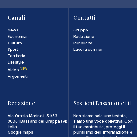
Canali
Contatti
News
Gruppo
Economia
Redazione
Cultura
Pubblicità
Sport
Lavora con noi
Territorio
Lifestyle
NEW
Video
Argomenti
Redazione
Sostieni Bassanonet.it
Via Orazio Marinali, 51/53
Non siamo solo una testata,
36061 Bassano del Grappa (VI)
siamo una voce collettiva. Con
Italia
il tuo contributo, proteggi il
Google maps
pluralismo dell'informazione e