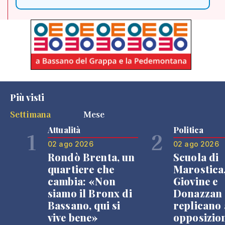
Più visti
Settimana
Mese
Attualità
Politica
1
2
02 ago 2026
02 ago 2026
Rondò Brenta, un
Scuola di
quartiere che
Marostica
cambia: «Non
Giovine e
siamo il Bronx di
Donazzan
Bassano, qui si
replicano 
vive bene»
opposizio