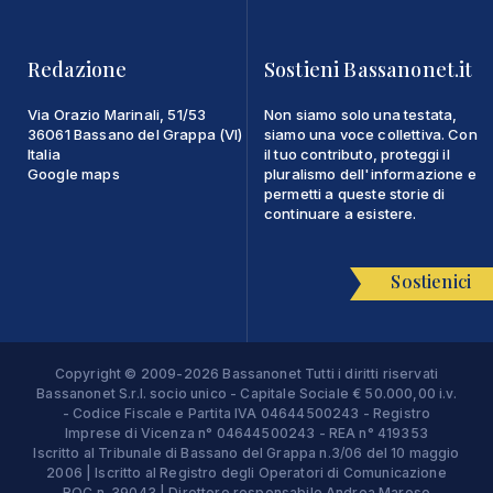
Redazione
Sostieni Bassanonet.it
Via Orazio Marinali, 51/53
Non siamo solo una testata,
36061 Bassano del Grappa (VI)
siamo una voce collettiva. Con
Italia
il tuo contributo, proteggi il
Google maps
pluralismo dell'informazione e
permetti a queste storie di
continuare a esistere.
Sostienici
Copyright © 2009-2026 Bassanonet Tutti i diritti riservati
Bassanonet S.r.l. socio unico - Capitale Sociale € 50.000,00 i.v.
- Codice Fiscale e Partita IVA 04644500243 - Registro
Imprese di Vicenza n° 04644500243 - REA n° 419353
Iscritto al Tribunale di Bassano del Grappa n.3/06 del 10 maggio
2006 | Iscritto al Registro degli Operatori di Comunicazione
ROC n. 39043 | Direttore responsabile Andrea Maroso