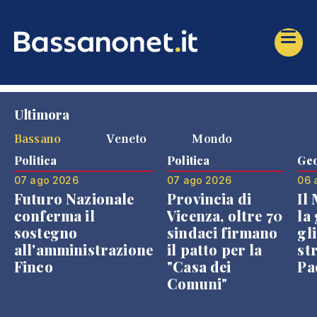
Ultimora
Bassano
Veneto
Mondo
Politica
Politica
Geo
07 ago 2026
07 ago 2026
06 
Futuro Nazionale
Provincia di
Il
conferma il
Vicenza, oltre 70
la 
sostegno
sindaci firmano
gli
all'amministrazione
il patto per la
st
Finco
"Casa dei
Pae
Comuni"