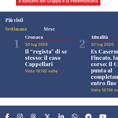
Più visti
Settimana
Mese
Cronaca
Attualità
1
2
30 lug 2026
30 lug 2026
Il “regista” di se
Ex Caser
stesso: il caso
Fincato, la
Cappellari
corso: il
punta al
Visto 19.192 volte
completa
entro fine
Visto 19.156 vo