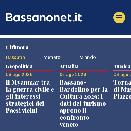
Ultimora
Bassano
Veneto
Mondo
Geopolitica
Attualità
Musica
06 ago 2026
05 ago 2026
04 ago 
Il Myanmar tra
Bassano-
Torna
la guerra civile e
Bardolino per la
di Mus
gli interessi
Cultura 2029: i
Piazz
strategici dei
dati del turismo
Paesi vicini
aprono il
confronto
veneto