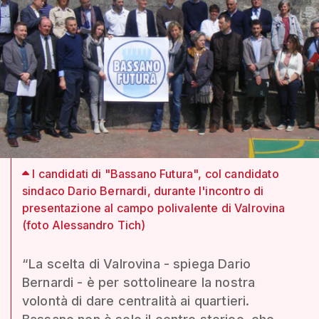
I candidati di "Bassano Futura", col candidato
sindaco Dario Bernardi, durante l'incontro di
presentazione al campo polivalente di Valrovina
(foto Alessandro Tich)
“La scelta di Valrovina - spiega Dario
Bernardi - è per sottolineare la nostra
volontà di dare centralità ai quartieri.