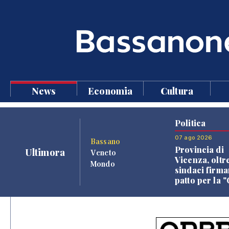
News
Economia
Cultura
Politica
07 ago 2026
Bassano
Provincia di
Ultimora
Veneto
Vicenza, oltr
Mondo
sindaci firma
patto per la 
dei Comuni"