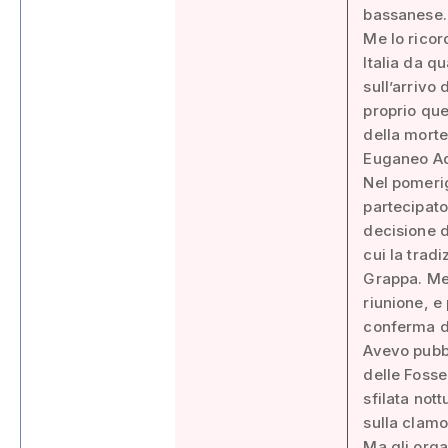
bassanese.
Me lo ricor
Italia da q
sull’arrivo 
proprio que
della morte
Euganeo Ad
Nel pomerig
partecipato
decisione d
cui la trad
Grappa. Me 
riunione, e
conferma d
Avevo pubbl
delle Fosse
sfilata not
sulla clamo
Ma gli orga