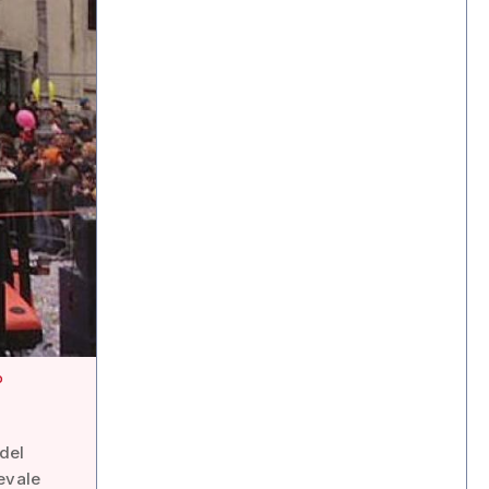
o
 del
evale