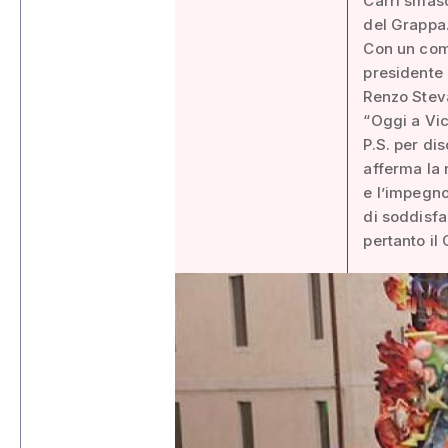
Carri smasc
del Grappa
Con un com
presidente 
Renzo Stev
“Oggi a Vic
P.S. per di
afferma la 
e l’impegno
di soddisfa
pertanto il