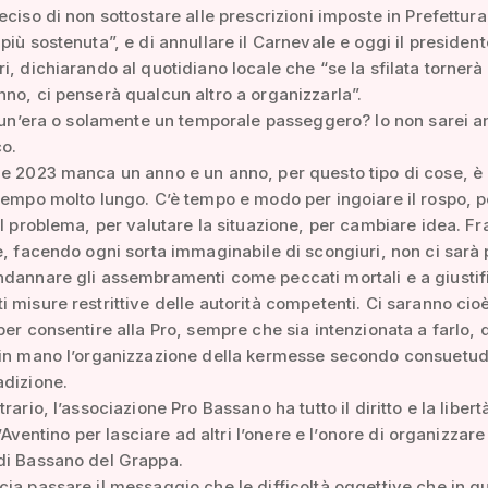
eciso di non sottostare alle prescrizioni imposte in Prefettura
più sostenuta”, e di annullare il Carnevale e oggi il president
i, dichiarando al quotidiano locale che “se la sfilata tornerà 
no, ci penserà qualcun altro a organizzarla”.
i un’era o solamente un temporale passeggero? Io non sarei 
co.
e 2023 manca un anno e un anno, per questo tipo di cose, è
tempo molto lungo. C’è tempo e modo per ingoiare il rospo, p
il problema, per valutare la situazione, per cambiare idea. Fr
e, facendo ogni sorta immaginabile di scongiuri, non ci sarà p
dannare gli assembramenti come peccati mortali e a giustifi
 misure restrittive delle autorità competenti. Ci saranno cioè
per consentire alla Pro, sempre che sia intenzionata a farlo, d
 in mano l’organizzazione della kermesse secondo consuetud
adizione.
rario, l’associazione Pro Bassano ha tutto il diritto e la libert
ll’Aventino per lasciare ad altri l’onere e l’onore di organizzare 
di Bassano del Grappa.
ia passare il messaggio che le difficoltà oggettive che in q