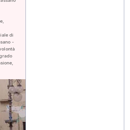
 Bassano
e,
iale di
ssano -
volontà
 grado
ssione,