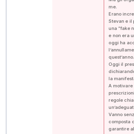
me.
Erano incre
Stevan e il
una “fake n
e non era u
oggi ha acc
l’annullame
quest’anno
Oggi il pre
dichiarando
la manifest
A motivare 
prescrizion
regole chia
un’adeguat
Vanno senz’
composta da
garantire al