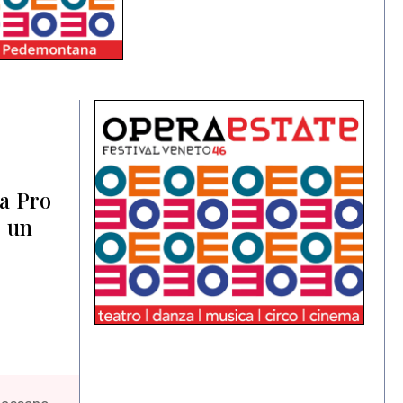
la Pro
o un