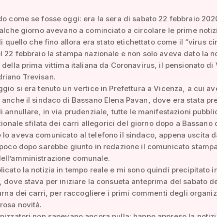
do come se fosse oggi: era la sera di sabato 22 febbraio 2020
ualche giorno avevano a cominciato a circolare le prime notiz
di quello che fino allora era stato etichettato come il “virus c
l 22 febbraio la stampa nazionale e non solo aveva dato la no
 della prima vittima italiana da Coronavirus, il pensionato di 
riano Trevisan.
gio si era tenuto un vertice in Prefettura a Vicenza, a cui a
 anche il sindaco di Bassano Elena Pavan, dove era stata pre
i annullare, in via prudenziale, tutte le manifestazioni pubbli
izionale sfilata dei carri allegorici del giorno dopo a Bassano 
lo aveva comunicato al telefono il sindaco, appena uscita d
 poco dopo sarebbe giunto in redazione il comunicato stampa
ell’amministrazione comunale.
icato la notizia in tempo reale e mi sono quindi precipitato in
, dove stava per iniziare la consueta anteprima del sabato de
turna dei carri, per raccogliere i primi commenti degli organiz
rosa novità.
nizzatori non sapevano ancora nulla: hanno appreso la notiz