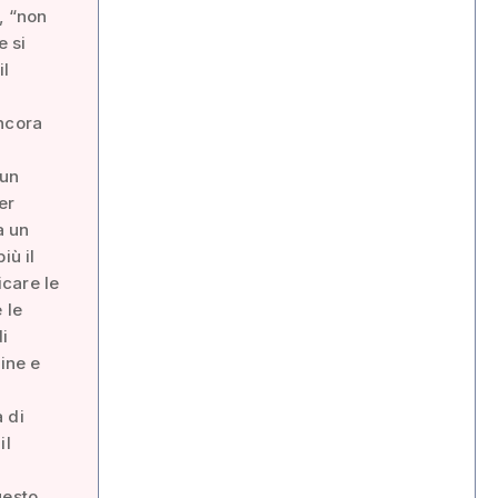
, “non
e si
il
ancora
 un
er
a un
iù il
care le
 le
i
ine e
à di
il
uesto