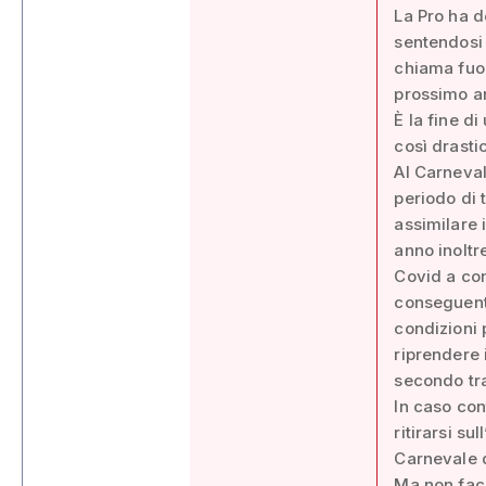
La Pro ha d
sentendosi 
chiama fuor
prossimo an
È la fine d
così drasti
Al Carneval
periodo di 
assimilare 
anno inoltr
Covid a con
conseguenti
condizioni 
riprendere
secondo tr
In caso cont
ritirarsi su
Carnevale 
Ma non facc