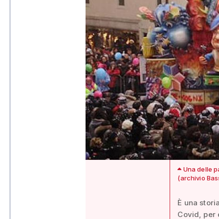
Una delle pa
(archivio Ba
È una stori
Covid, per 