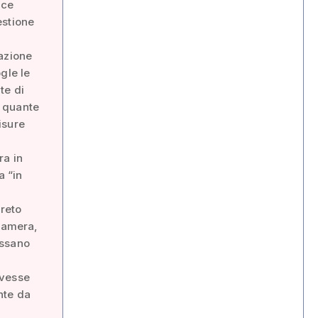
ice
estione
uazione
gle le
te di
e quante
isure
ra in
a “in
creto
 Camera,
assano
ovesse
nte da