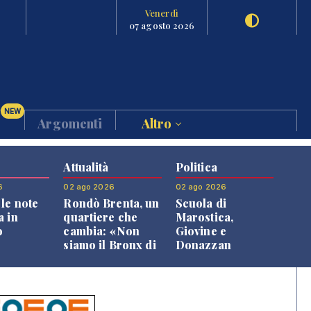
Venerdì
07 agosto 2026
NEW
Argomenti
Altro
Attualità
Politica
6
02 ago 2026
02 ago 2026
le note
Rondò Brenta, un
Scuola di
a in
quartiere che
Marostica,
o
cambia: «Non
Giovine e
siamo il Bronx di
Donazzan
Bassano, qui si
replicano alle
vive bene»
opposizioni