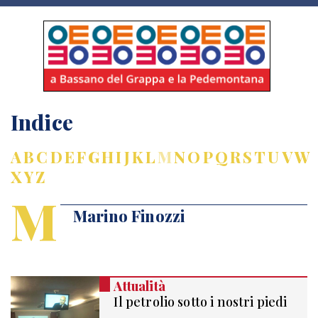
Indice
A
B
C
D
E
F
G
H
I
J
K
L
M
N
O
P
Q
R
S
T
U
V
W
X
Y
Z
M
Marino Finozzi
Attualità
Il petrolio sotto i nostri piedi