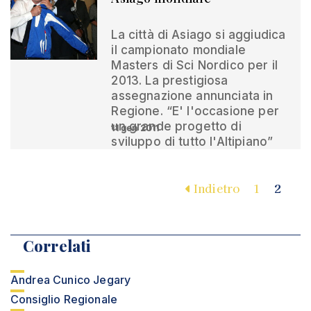
La città di Asiago si aggiudica
il campionato mondiale
Masters di Sci Nordico per il
2013. La prestigiosa
assegnazione annunciata in
Regione. “E' l'occasione per
un grande progetto di
11 gen 2011
sviluppo di tutto l'Altipiano”
Indietro
1
2
Correlati
Andrea Cunico Jegary
Consiglio Regionale