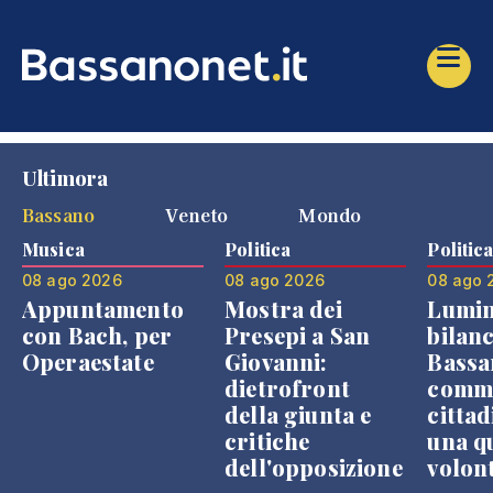
Ultimora
Bassano
Veneto
Mondo
Musica
Politica
Politic
08 ago 2026
08 ago 2026
08 ago 
Appuntamento
Mostra dei
Lumin
con Bach, per
Presepi a San
bilanc
Operaestate
Giovanni:
Bassa
dietrofront
comme
della giunta e
cittad
critiche
una q
dell'opposizione
volon