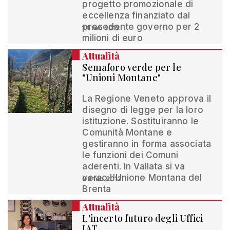
progetto promozionale di
eccellenza finanziato dal
precedente governo per 2
14 feb 2012
milioni di euro
Attualità
Semaforo verde per le
"Unioni Montane"
La Regione Veneto approva il
disegno di legge per la loro
istituzione. Sostituiranno le
Comunità Montane e
gestiranno in forma associata
le funzioni dei Comuni
aderenti. In Vallata si va
verso l'Unione Montana del
08 feb 2012
Brenta
Attualità
L'incerto futuro degli Uffici
IAT