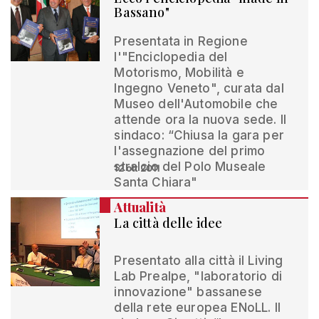
Bassano"
Presentata in Regione
l'"Enciclopedia del
Motorismo, Mobilità e
Ingegno Veneto", curata dal
Museo dell'Automobile che
attende ora la nuova sede. Il
sindaco: “Chiusa la gara per
l'assegnazione del primo
stralcio del Polo Museale
12 ott 2011
Santa Chiara"
Attualità
La città delle idee
Presentato alla città il Living
Lab Prealpe, "laboratorio di
innovazione" bassanese
della rete europea ENoLL. Il