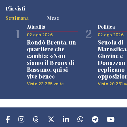
Più visti
Settimana
Mese
Attualità
Politica
1
2
02 ago 2026
02 ago 2026
Rondò Brenta, un
Scuola di
quartiere che
Marostica
cambia: «Non
Giovine e
siamo il Bronx di
Donazzan
Bassano, qui si
replicano 
vive bene»
opposizio
Visto 23.265 volte
Visto 20.261 v