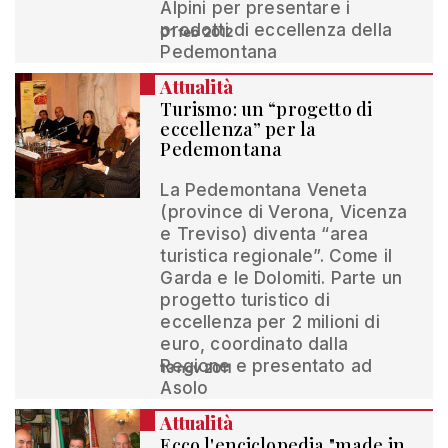
Alpini per presentare i
prodotti di eccellenza della
01 feb 2012
Pedemontana
Attualità
Turismo: un “progetto di
eccellenza” per la
Pedemontana
La Pedemontana Veneta
(province di Verona, Vicenza
e Treviso) diventa “area
turistica regionale”. Come il
Garda e le Dolomiti. Parte un
progetto turistico di
eccellenza per 2 milioni di
euro, coordinato dalla
Regione e presentato ad
13 nov 2011
Asolo
Attualità
Ecco l'enciclopedia "made in