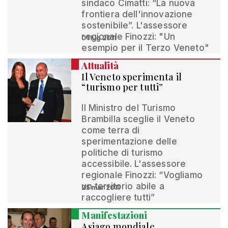
sindaco Cimatti: “La nuova
frontiera dell'innovazione
sostenibile”. L'assessore
regionale Finozzi: "Un
01 lug 2011
esempio per il Terzo Veneto"
Attualità
Il Veneto sperimenta il
“turismo per tutti”
Il Ministro del Turismo
Brambilla sceglie il Veneto
come terra di
sperimentazione delle
politiche di turismo
accessibile. L'assessore
regionale Finozzi: “Vogliamo
un territorio abile a
25 mar 2011
raccogliere tutti”
Manifestazioni
Asiago mondiale