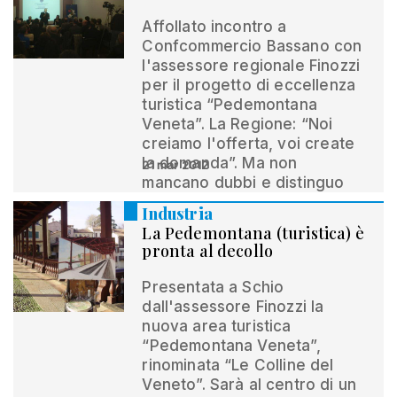
Affollato incontro a
Confcommercio Bassano con
l'assessore regionale Finozzi
per il progetto di eccellenza
turistica “Pedemontana
Veneta”. La Regione: “Noi
creiamo l'offerta, voi create
la domanda”. Ma non
21 mar 2012
mancano dubbi e distinguo
Industria
La Pedemontana (turistica) è
pronta al decollo
Presentata a Schio
dall'assessore Finozzi la
nuova area turistica
“Pedemontana Veneta”,
rinominata “Le Colline del
Veneto”. Sarà al centro di un