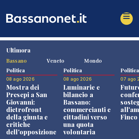
Ultimora
Bassano
Veneto
Mondo
Politica
Politica
Politic
08 ago 2026
08 ago 2026
07 ago 
Mostra dei
Luminarie e
Futur
Presepi a San
bilancio a
confe
Giovanni:
Bassano:
soste
dietrofront
commercianti e
all'a
della giunta e
cittadini verso
Finco
critiche
una quota
dell'opposizione
volontaria