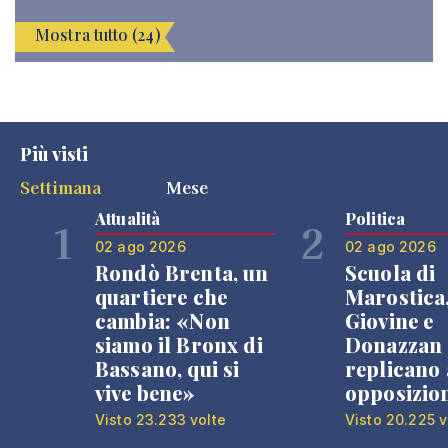
Mostra tutto (24)
Più visti
Settimana
Mese
Attualità
Politica
1
2
02 ago 2026
02 ago 2026
Rondò Brenta, un
Scuola di
quartiere che
Marostica
cambia: «Non
Giovine e
siamo il Bronx di
Donazzan
Bassano, qui si
replicano 
vive bene»
opposizio
Visto 23.233 volte
Visto 20.225 v