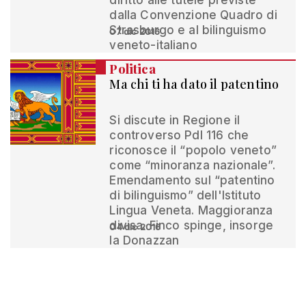
diritto alle tutele previste
dalla Convenzione Quadro di
Strasburgo e al bilinguismo
07 dic 2016
veneto-italiano
Politica
Ma chi ti ha dato il patentino
Si discute in Regione il
controverso Pdl 116 che
riconosce il “popolo veneto”
come “minoranza nazionale”.
Emendamento sul “patentino
di bilinguismo” dell'Istituto
Lingua Veneta. Maggioranza
divisa. Finco spinge, insorge
04 dic 2016
la Donazzan