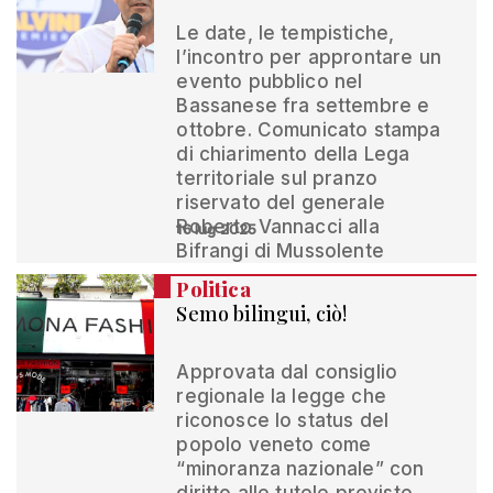
Le date, le tempistiche,
l’incontro per approntare un
evento pubblico nel
Bassanese fra settembre e
ottobre. Comunicato stampa
di chiarimento della Lega
territoriale sul pranzo
riservato del generale
Roberto Vannacci alla
16 lug 2025
Bifrangi di Mussolente
Politica
Semo bilingui, ciò!
Approvata dal consiglio
regionale la legge che
riconosce lo status del
popolo veneto come
“minoranza nazionale” con