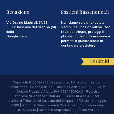
Redazione
Sostieni Bassanonet.it
Via Orazio Marinali, 51/53
Non siamo solo una testata,
36061 Bassano del Grappa (VI)
siamo una voce collettiva. Con
Italia
il tuo contributo, proteggi il
Google maps
pluralismo dell'informazione e
permetti a queste storie di
continuare a esistere.
Sostienici
Copyright © 2009-2026 Bassanonet Tutti i diritti riservati
Bassanonet S.r.l. socio unico - Capitale Sociale € 50.000,00 i.v.
- Codice Fiscale e Partita IVA 04644500243 - Registro
Imprese di Vicenza n° 04644500243 - REA n° 419353
Iscritto al Tribunale di Bassano del Grappa n.3/06 del 10 maggio
2006 | Iscritto al Registro degli Operatori di Comunicazione
ROC n. 39043 | Direttore responsabile Andrea Maroso