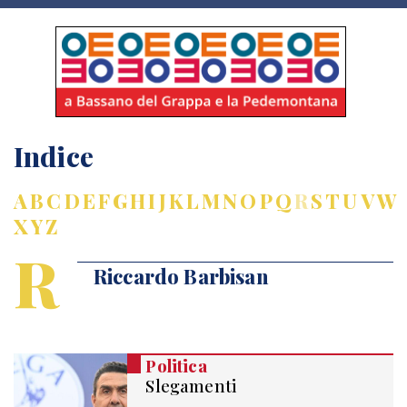
Indice
A
B
C
D
E
F
G
H
I
J
K
L
M
N
O
P
Q
R
S
T
U
V
W
X
Y
Z
R
Riccardo Barbisan
Politica
Slegamenti