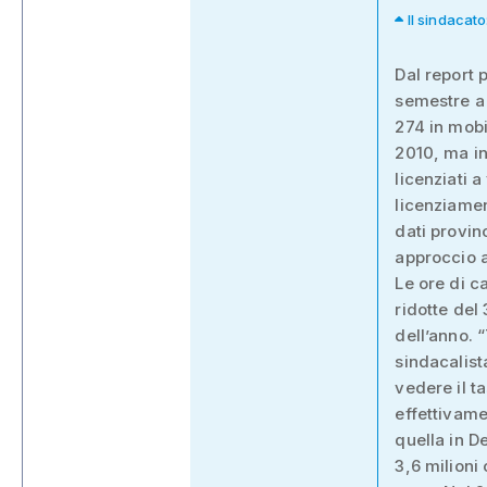
Il sindacato
Dal report 
semestre a 
274 in mobi
2010, ma in
licenziati 
licenziament
dati provin
approccio al
Le ore di c
ridotte del
dell’anno. 
sindacalist
vedere il t
effettivame
quella in D
3,6 milioni