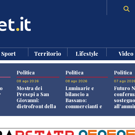
Sport
Territorio
Lifestyle
Video
Politica
Politica
Politica
08 ago 2026
08 ago 2026
07 ago 202
o
Mostra dei
Luminarie e
Futuro N
r
Presepi a San
bilancio a
conferma
Giovanni:
Bassano:
sostegn
dietrofront della
commercianti e
all'ammi
giunta e critiche
cittadini verso
Finco
dell'opposizione
una quota
volontaria