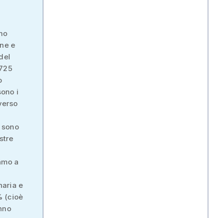
imo
one e
del
 725
o
sono i
verso
i sono
stre
iamo a
naria e
% (cioè
anno