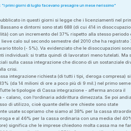
: "I primi giorni di luglio facevano presagire un mese nerissimo"
pubblicato in questi giorni si legge che i licenziamenti nel pr
Bassano e dintorni sono stati 688 (di cui 414 in disoccupazi
lità) con un incremento del 37% rispetto alla stesso periodo 
 lieve calo sul secondo semestre del 2010 che ha registrato
a vario titolo (- 5%). Va evidenziato che le disoccupazioni son
i individuali: si tratta quindi di lavoratori meno tutelati. Ma 
ciali sulla cassa integrazione che dicono di un sostanziale di
la crisi.
assa integrazione richiesta (di tutti i tipi, deroga compresa) s
 33% (da 14 milioni di ore a poco più di 9 mil.) nel primo seme
“Tutte le tipologie di Cassa integrazione - afferma ancora il
a - calano, con l’ordinaria addirittura dimezzata. Se poi and
asso di utilizzo, cioè quante delle ore chieste sono state
nte usate scopriamo che siamo al 38% per la cassa straordi
eroga e al 46% per la cassa ordinaria con una media del 40
 ore) significa che le imprese chiedono molta cassa ma ne f