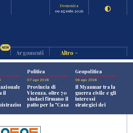
Domenica
09 agosto 2026
NEW
Argomenti
Altro
Politica
Geopolitica
6
07 ago 2026
06 ago 2026
azionale
Provincia di
Il Myanmar tra la
 il
Vicenza, oltre 70
guerra civile e gli
o
sindaci firmano il
interessi
nistrazione
patto per la "Casa
strategici dei
dei Comuni"
Paesi vicini