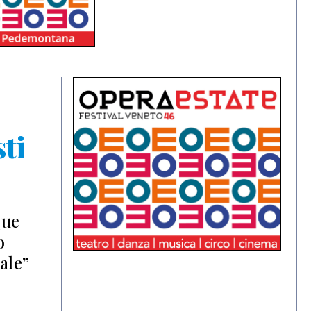
ti
que
o
ale”