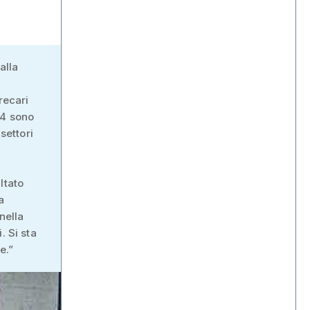
alla
recari
24 sono
settori
ltato
a
nella
. Si sta
e.”