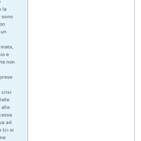
e
 la
e sono
non
 un
inata,
cio e
che non
mprese
 crisi
delle
 alle
 cassa
tua ad
(ci si
one