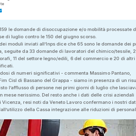
lte
159 le domande di disoccupazione e/o mobilità processate d
se di luglio contro le 150 del giugno scorso.
o dei moduli inviati all’Inps dice che 65 sono le domande dei p
a, seguite da 33 domande di lavoratori del chimico/tessile, 
rafi, 11 del settore legno/edili, 6 del commercio e 20 di altri 
ficati.
ndosi di numeri significativi - commenta Massimo Pantano,
Fim Cisl di Bassano del Grappa - siamo in presenza di un risu
sto l’afflusso di persone nei primi giorni di luglio che lasciav
n mese nerissimo. Del resto anche i dati delle crisi aziendali 
i Vicenza, resi noti da Veneto Lavoro confermano i nostri dati
ll’utilizzo della Cassa integrazione alle riduzioni di personal