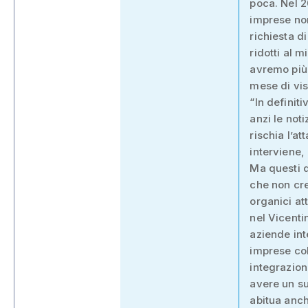
poca. Nel 2
imprese non
richiesta di
ridotti al 
avremo più 
mese di vis
“In definit
anzi le not
rischia l’a
interviene,
Ma questi d
che non cre
organici att
nel Vicenti
aziende inte
imprese col
integrazion
avere un su
abitua anch