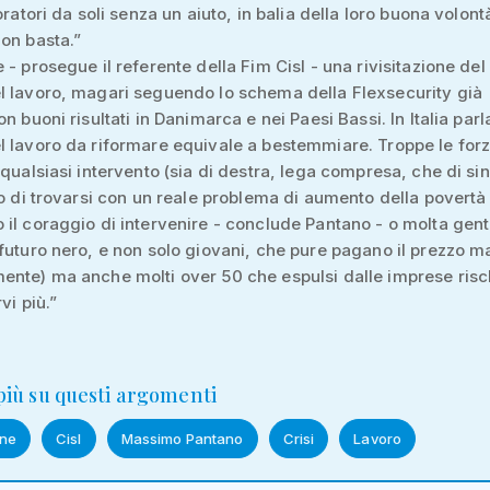
oratori da soli senza un aiuto, in balia della loro buona volont
on basta.”
 - prosegue il referente della Fim Cisl - una rivisitazione del
l lavoro, magari seguendo lo schema della Flexsecurity già
n buoni risultati in Danimarca e nei Paesi Bassi. In Italia parl
 lavoro da riformare equivale a bestemmiare. Troppe le for
 qualsiasi intervento (sia di destra, lega compresa, che di sin
io di trovarsi con un reale problema di aumento della povertà 
il coraggio di intervenire - conclude Pantano - o molta gen
futuro nero, e non solo giovani, che pure pagano il prezzo 
nte) ma anche molti over 50 che espulsi dalle imprese risc
vi più.”
 più su questi argomenti
ne
Cisl
Massimo Pantano
Crisi
Lavoro