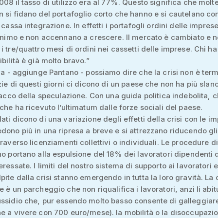
008 il tasso di utilizzo era al 77%. Questo significa che molt
 si fidano del portafoglio corto che hanno e si cautelano con
 cassa integrazione. In effetti i portafogli ordini delle impres
minimo e non accennano a crescere. Il mercato è cambiato e 
i tre/quattro mesi di ordini nei cassetti delle imprese. Chi ha
ibilità è già molto bravo.”
iva - aggiunge Pantano - possiamo dire che la crisi non è term
izie di questi giorni ci dicono di un paese che non ha più slan
ttacco della speculazione. Con una guida politica indebolita, 
 che ha ricevuto l’ultimatum dalle forze sociali del paese.
ati dicono di una variazione degli effetti della crisi con le i
dono più in una ripresa a breve e si attrezzano riducendo gli
raverso licenziamenti collettivi o individuali. Le procedure di
no portano alla espulsione del 18% dei lavoratori dipendenti 
ressate. I limiti del nostro sistema di supporto ai lavoratori e
pite dalla crisi stanno emergendo in tutta la loro gravità. La
e è un parcheggio che non riqualifica i lavoratori, anzi li abi
ssidio che, pur essendo molto basso consente di galleggiare 
e a vivere con 700 euro/mese). la mobilità o la disoccupazi