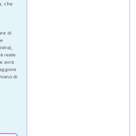
à, che
are di
ze
istra),
è reale.
te avrà
maggiore
hiano di