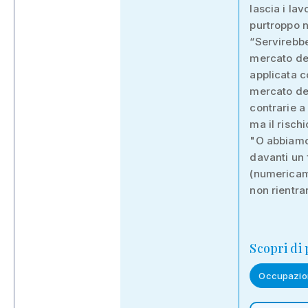
lascia i lav
purtroppo n
“Servirebbe
mercato de
applicata co
mercato del
contrarie a
ma il risch
"O abbiamo 
davanti un 
(numericame
non rientrar
Scopri di
Occupazio