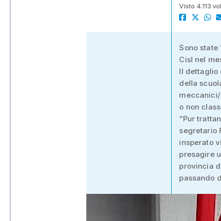
Visto 4.113 vo
Sono state 
Cisl nel me
Il dettagli
della scuol
meccanici/o
o non classi
“Pur tratta
segretario 
insperato vi
presagire u
provincia d
passando da