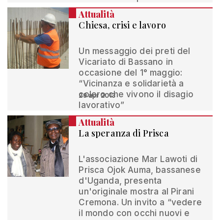
Attualità
Chiesa, crisi e lavoro
Un messaggio dei preti del
Vicariato di Bassano in
occasione del 1° maggio:
“Vicinanza e solidarietà a
coloro che vivono il disagio
29 apr 2013
lavorativo”
Attualità
La speranza di Prisca
L'associazione Mar Lawoti di
Prisca Ojok Auma, bassanese
d'Uganda, presenta
un'originale mostra al Pirani
Cremona. Un invito a “vedere
il mondo con occhi nuovi e