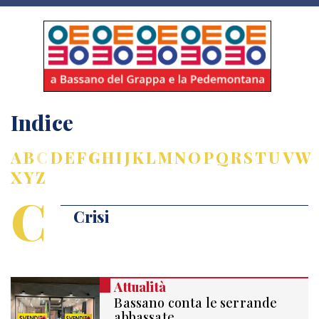
Indice
A
B
C
D
E
F
G
H
I
J
K
L
M
N
O
P
Q
R
S
T
U
V
W
X
Y
Z
C
Crisi
Attualità
Bassano conta le serrande
abbassate