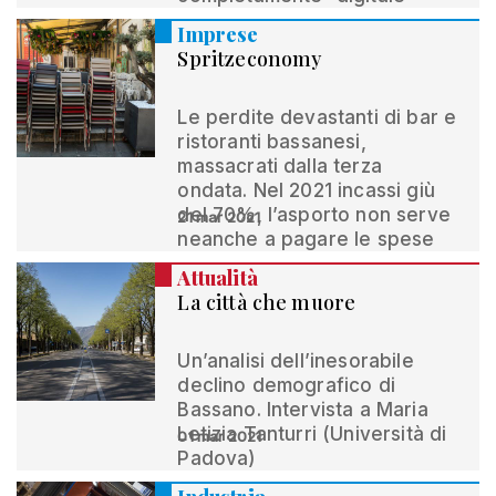
Imprese
Spritzeconomy
Le perdite devastanti di bar e
ristoranti bassanesi,
massacrati dalla terza
ondata. Nel 2021 incassi giù
del 70%, l’asporto non serve
21 mar 2021
neanche a pagare le spese
Attualità
La città che muore
Un’analisi dell’inesorabile
declino demografico di
Bassano. Intervista a Maria
Letizia Tanturri (Università di
01 mar 2021
Padova)