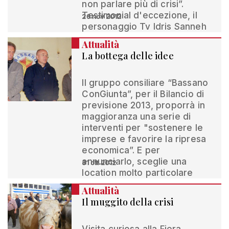
non parlare più di crisi”.
Testimonial d'eccezione, il
26 nov 2012
personaggio Tv Idris Sanneh
Attualità
La bottega delle idee
Il gruppo consiliare “Bassano
ConGiunta”, per il Bilancio di
previsione 2013, proporrà in
maggioranza una serie di
interventi per "sostenere le
imprese e favorire la ripresa
economica”. E per
annunciarlo, sceglie una
31 ott 2012
location molto particolare
Attualità
Il muggito della crisi