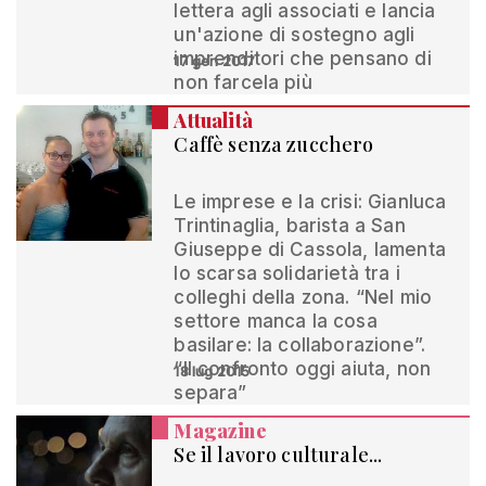
lettera agli associati e lancia
un'azione di sostegno agli
imprenditori che pensano di
17 gen 2017
non farcela più
Attualità
Caffè senza zucchero
Le imprese e la crisi: Gianluca
Trintinaglia, barista a San
Giuseppe di Cassola, lamenta
lo scarsa solidarietà tra i
colleghi della zona. “Nel mio
settore manca la cosa
basilare: la collaborazione”.
“Il confronto oggi aiuta, non
18 lug 2015
separa”
Magazine
Se il lavoro culturale...