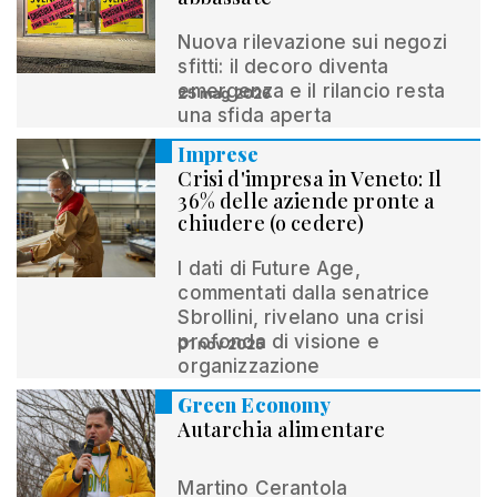
Nuova rilevazione sui negozi
sfitti: il decoro diventa
emergenza e il rilancio resta
25 mag 2026
una sfida aperta
Imprese
Crisi d'impresa in Veneto: Il
36% delle aziende pronte a
chiudere (o cedere)
I dati di Future Age,
commentati dalla senatrice
Sbrollini, rivelano una crisi
profonda di visione e
01 nov 2025
organizzazione
Green Economy
Autarchia alimentare
Martino Cerantola