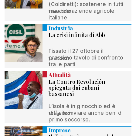
(Coldiretti): sostenere in tutti
i modi le aziende agricole
11 mar 2022
italiane
Industria
La crisi infinita di Abb
Fissato il 27 ottobre il
prossimo tavolo di confronto
15 ott 2021
tra le parti
Attualità
La Contro Revolución
spiegata dai cubani
bassanesi
L’isola è in ginocchio ed è
difficile inviare anche beni di
10 ago 2021
primo soccorso.
Imprese