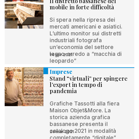
Il distretto bassanese del
mobile in forte difficoltà
Si spera nella ripresa dei
mercati americani e asiatici.
L’ultimo monitor sui distretti
industriali fotografa
un’economia del settore
legno-arredo a “macchia di
14 apr 2021
leopardo”
Imprese
Stand “virtuali” per spingere
l’export in tempo di
pandemia
Grafiche Tassotti alla fiera
Maison Objet&More. La
storica azienda grafica
bassanese presenta il
catalogo 2021 in modalità
26 mar 2021
completamente “digitale”