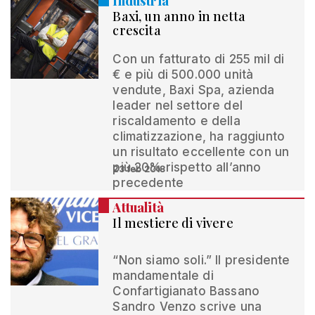
Industria
Baxi, un anno in netta
crescita
Con un fatturato di 255 mil di
€ e più di 500.000 unità
vendute, Baxi Spa, azienda
leader nel settore del
riscaldamento e della
climatizzazione, ha raggiunto
un risultato eccellente con un
più 20% rispetto all’anno
23 feb 2018
precedente
Attualità
Il mestiere di vivere
“Non siamo soli.” Il presidente
mandamentale di
Confartigianato Bassano
Sandro Venzo scrive una