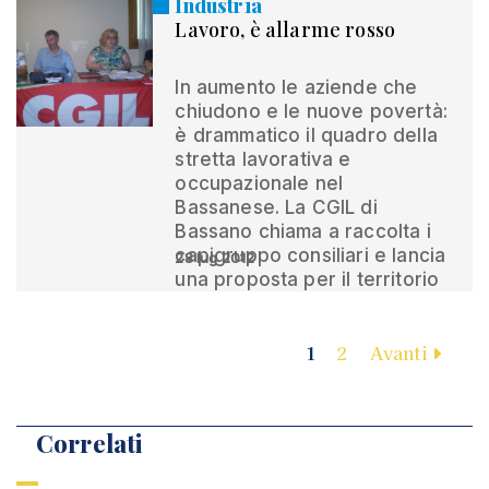
Industria
Lavoro, è allarme rosso
In aumento le aziende che
chiudono e le nuove povertà:
è drammatico il quadro della
stretta lavorativa e
occupazionale nel
Bassanese. La CGIL di
Bassano chiama a raccolta i
capigruppo consiliari e lancia
28 lug 2012
una proposta per il territorio
1
2
Avanti
Correlati