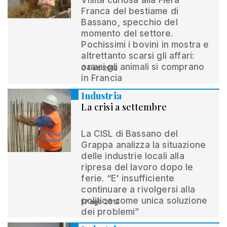
Visita curiosa alla Fiera
Franca del bestiame di
Bassano, specchio del
momento del settore.
Pochissimi i bovini in mostra e
altrettanto scarsi gli affari:
ormai gli animali si comprano
04 ott 2012
in Francia
Industria
La crisi a settembre
La CISL di Bassano del
Grappa analizza la situazione
delle industrie locali alla
ripresa del lavoro dopo le
ferie. “E' insufficiente
continuare a rivolgersi alla
politica come unica soluzione
17 ago 2012
dei problemi”