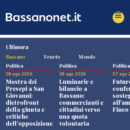
Ultimora
Bassano
Veneto
Mondo
Politica
Politica
Politic
08 ago 2026
08 ago 2026
07 ago 
Mostra dei
Luminarie e
Futur
Presepi a San
bilancio a
confe
Giovanni:
Bassano:
soste
dietrofront
commercianti e
all'a
della giunta e
cittadini verso
Finco
critiche
una quota
dell'opposizione
volontaria