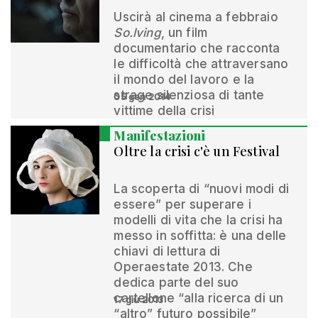
Uscirà al cinema a febbraio
So.lving
, un film
documentario che racconta
le difficoltà che attraversano
il mondo del lavoro e la
strage silenziosa di tante
05 gen 2014
vittime della crisi
Manifestazioni
Oltre la crisi c'è un Festival
La scoperta di “nuovi modi di
essere” per superare i
modelli di vita che la crisi ha
messo in soffitta: è una delle
chiavi di lettura di
Operaestate 2013. Che
dedica parte del suo
cartellone “alla ricerca di un
17 giu 2013
“altro” futuro possibile”