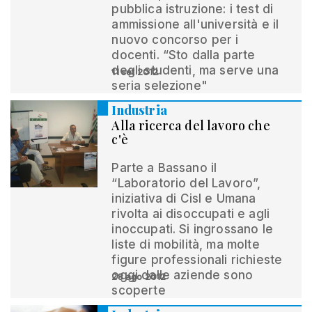
pubblica istruzione: i test di
ammissione all'università e il
nuovo concorso per i
docenti. “Sto dalla parte
degli studenti, ma serve una
11 set 2012
seria selezione"
Industria
Alla ricerca del lavoro che
c'è
Parte a Bassano il
“Laboratorio del Lavoro”,
iniziativa di Cisl e Umana
rivolta ai disoccupati e agli
inoccupati. Si ingrossano le
liste di mobilità, ma molte
figure professionali richieste
oggi dalle aziende sono
28 ago 2012
scoperte