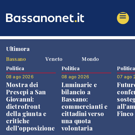
Ultimora
Bassano
Veneto
Mondo
Politica
Politica
Politic
08 ago 2026
08 ago 2026
07 ago 
Mostra dei
Luminarie e
Futur
Presepi a San
bilancio a
confe
Giovanni:
Bassano:
soste
dietrofront
commercianti e
all'a
della giunta e
cittadini verso
Finco
critiche
una quota
dell'opposizione
volontaria