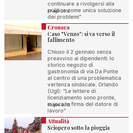
continuare a rivolgersi alla
politica come unica soluzione
17 ago 2012
dei problemi”
Cronaca
Caso “Venzo”: si va verso il
fallimento
Chiuso il 2 gennaio senza
preavviso ai dipendenti: lo
storico negozio di
gastronomia di via Da Ponte
al centro di una problematica
vertenza sindacale. Orlando
(Ugl): “Le lettere di
licenziamento sono pronte,
manca la firma del datore di
10 gen 2012
lavoro”
Attualità
Sciopero sotto la pioggia