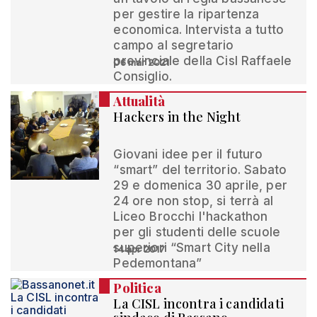
per gestire la ripartenza
economica. Intervista a tutto
campo al segretario
provinciale della Cisl Raffaele
06 mar 2021
Consiglio.
Attualità
Hackers in the Night
Giovani idee per il futuro
“smart” del territorio. Sabato
29 e domenica 30 aprile, per
24 ore non stop, si terrà al
Liceo Brocchi l'hackathon
per gli studenti delle scuole
superiori “Smart City nella
14 apr 2017
Pedemontana”
Politica
La CISL incontra i candidati