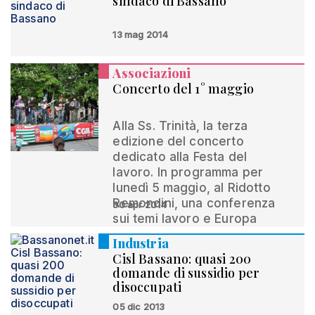
sindaco di Bassano
13 mag 2014
Associazioni
Concerto del 1° maggio
Alla Ss. Trinità, la terza
edizione del concerto
dedicato alla Festa del
lavoro. In programma per
lunedì 5 maggio, al Ridotto
Remondini, una conferenza
30 apr 2014
sui temi lavoro e Europa
Industria
Cisl Bassano: quasi 200
domande di sussidio per
disoccupati
05 dic 2013