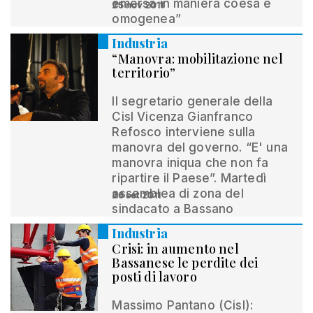
emersa in maniera coesa e
25 nov 2011
omogenea”
Industria
“Manovra: mobilitazione nel
territorio”
Il segretario generale della
Cisl Vicenza Gianfranco
Refosco interviene sulla
manovra del governo. “E' una
manovra iniqua che non fa
ripartire il Paese”. Martedì
assemblea di zona del
26 set 2011
sindacato a Bassano
Industria
Crisi: in aumento nel
Bassanese le perdite dei
posti di lavoro
Massimo Pantano (Cisl):