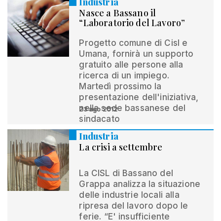
Industria
Nasce a Bassano il
“Laboratorio del Lavoro”
Progetto comune di Cisl e
Umana, fornirà un supporto
gratuito alle persone alla
ricerca di un impiego.
Martedì prossimo la
presentazione dell'iniziativa,
nella sede bassanese del
23 ago 2012
sindacato
Industria
La crisi a settembre
La CISL di Bassano del
Grappa analizza la situazione
delle industrie locali alla
ripresa del lavoro dopo le
ferie. “E' insufficiente