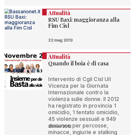
Attualità
RSU Baxi: maggioranza alla
Fim Cisl
22 mag 2013
Attualità
Quando il boia è di casa
Intervento di Cgil Cisl Uil
Vicenza per la Giornata
Internazionale contro la
violenza sulle donne. Il 2012
ha registrato in provincia 1
omicidio, 1 tentato omicidio,
45 violenze sessuali e 949
denunce per percosse,
25 nov 2012
minacce, ingiurie e stalking