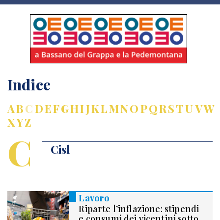
Indice
A
B
C
D
E
F
G
H
I
J
K
L
M
N
O
P
Q
R
S
T
U
V
W
X
Y
Z
C
Cisl
Lavoro
Riparte l’inflazione: stipendi
e consumi dei vicentini sotto