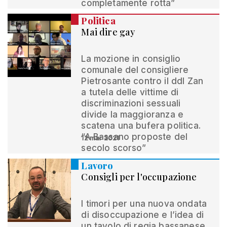
completamente rotta”
Politica
Mai dire gay
La mozione in consiglio
comunale del consigliere
Pietrosante contro il ddl Zan
a tutela delle vittime di
discriminazioni sessuali
divide la maggioranza e
scatena una bufera politica.
“A Bassano proposte del
12 mar 2021
secolo scorso”
Lavoro
Consigli per l'occupazione
I timori per una nuova ondata
di disoccupazione e l’idea di
un tavolo di regia bassanese