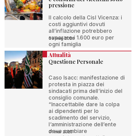
pressione
Il calcolo della Cisl Vicenza: i
costi aggiuntivi dovuti
all’inflazione potrebbero
superare i 1.600 euro per
09 mag 2026
ogni famiglia
Attualità
Questione Personale
Caso Isacc: manifestazione di
protesta in piazza dei
sindacati prima dell’inizio del
consiglio comunale.
“Inaccettabile dare la colpa
ai dipendenti per lo
scadimento del servizio,
l’amministrazione dell’ente
deve cambiare
01 mar 2023