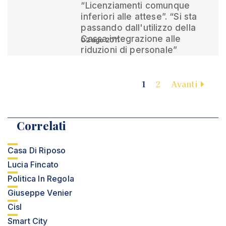
“Licenziamenti comunque
inferiori alle attese”. “Si sta
passando dall'utilizzo della
Cassa integrazione alle
02 ago 2011
riduzioni di personale”
1
2
Avanti
Correlati
Casa Di Riposo
Lucia Fincato
Politica In Regola
Giuseppe Venier
Cisl
Smart City