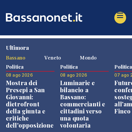
Ultimora
Bassano
Veneto
Mondo
Politica
Politica
Politic
08 ago 2026
08 ago 2026
07 ago 
Mostra dei
Luminarie e
Futur
Presepi a San
bilancio a
confe
Giovanni:
Bassano:
soste
dietrofront
commercianti e
all'a
della giunta e
cittadini verso
Finco
critiche
una quota
dell'opposizione
volontaria