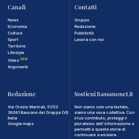
Canali
Contatti
News
Gruppo
Economia
Redazione
Cultura
Pubblicità
Sport
Lavora con noi
Territorio
Lifestyle
NEW
Video
Argomenti
Redazione
Sostieni Bassanonet.it
Via Orazio Marinali, 51/53
Non siamo solo una testata,
36061 Bassano del Grappa (VI)
siamo una voce collettiva. Con
Italia
il tuo contributo, proteggi il
Google maps
pluralismo dell'informazione e
permetti a queste storie di
continuare a esistere.