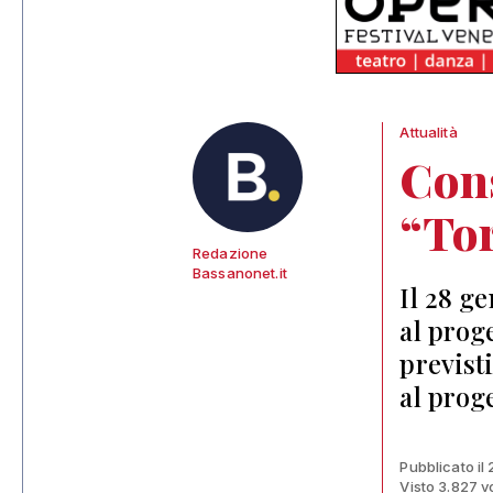
Attualità
Cons
“To
Redazione
Bassanonet.it
Il 28 g
al proge
previst
al prog
Pubblicato il
Visto 3.827 v