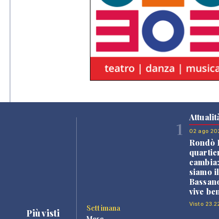
Attualit
1
02 ago 20
Rondò B
quartie
cambia
siamo i
Bassano
vive be
Visto 23.2
Settimana
Più visti
Mese