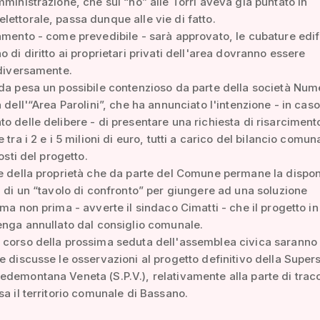
mministrazione, che sul “no” alle Torri aveva già puntato in
ettorale, passa dunque alle vie di fatto.
amento - come prevedibile - sarà approvato, le cubature edifi
o di diritto ai proprietari privati dell'area dovranno essere
 diversamente.
da pesa un possibile contenzioso da parte della società Num
a dell'“Area Parolini”, che ha annunciato l'intenzione - in caso
o delle delibere - di presentare una richiesta di risarciment
 tra i 2 e i 5 milioni di euro, tutti a carico del bilancio comun
costi del progetto.
e della proprietà che da parte del Comune permane la disponi
a di un “tavolo di confronto” per giungere ad una soluzione
 ma non prima - avverte il sindaco Cimatti - che il progetto in
enga annullato dal consiglio comunale.
 corso della prossima seduta dell'assemblea civica saranno
e discusse le osservazioni al progetto definitivo della Super
demontana Veneta (S.P.V.), relativamente alla parte di trac
sa il territorio comunale di Bassano.