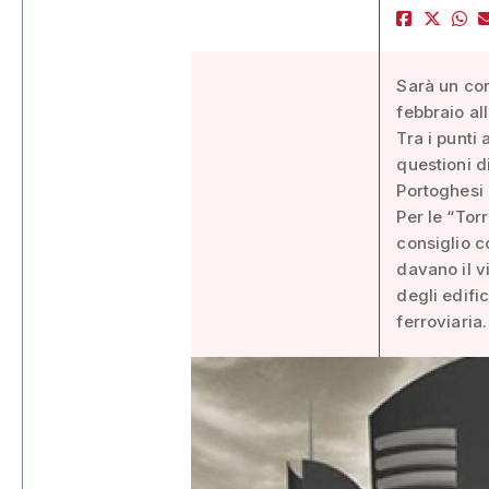
Sarà un con
febbraio al
Tra i punti 
questioni di
Portoghesi
Per le “Tor
consiglio c
davano il vi
degli edifi
ferroviaria.