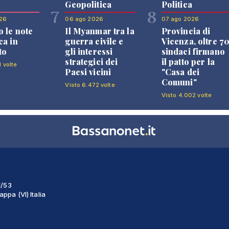
Geopolitica
Politica
7
8
26
06 ago 2026
07 ago 2026
 le note
Il Myanmar tra la
Provincia di
ca in
guerra civile e
Vicenza, oltre 7
to
gli interessi
sindaci firmano
strategici dei
il patto per la
1 volte
Paesi vicini
"Casa dei
Comuni"
Visto 6.472 volte
Visto 4.002 volte
1/53
ppa (VI) Italia