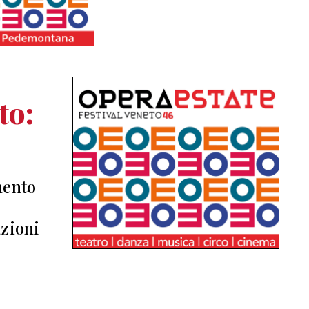
to:
mento
azioni