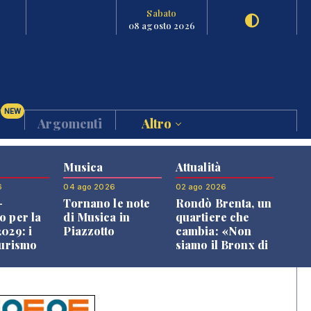
Sabato
08 agosto 2026
NEW
Argomenti
Altro
Musica
Attualità
6
04 ago 2026
02 ago 2026
-
Tornano le note
Rondò Brenta, un
o per la
di Musica in
quartiere che
029: i
Piazzotto
cambia: «Non
turismo
siamo il Bronx di
l
Bassano, qui si
o veneto
vive bene»