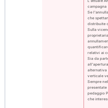
L'attuale A
campagna el
Se l'annull
che spettan
distribuite
Sulla vicen
proprietari
annullament
quantificare
relativi ai 
Sia da part
all'apertur
alternativa
verticale v
Sempre nel
presentate 
pedaggio Pe
che interes