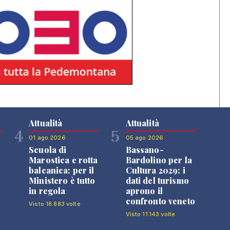
Attualità
Attualità
4
5
01 ago 2026
05 ago 2026
Scuola di
Bassano-
Marostica e rotta
Bardolino per la
balcanica: per il
Cultura 2029: i
Ministero è tutto
dati del turismo
in regola
aprono il
confronto veneto
Visto 18.883 volte
Visto 11.143 volte