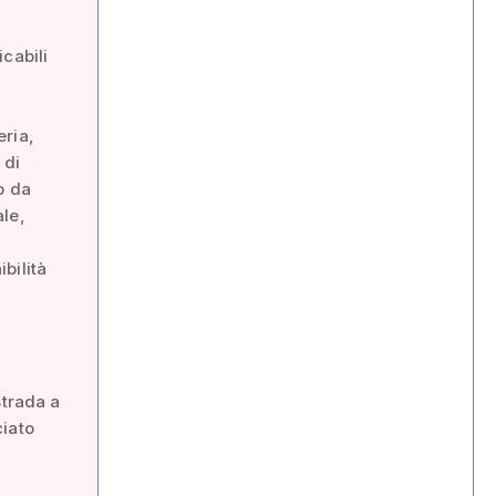
cabili
eria,
 di
o da
ale,
bilità
strada a
ciato