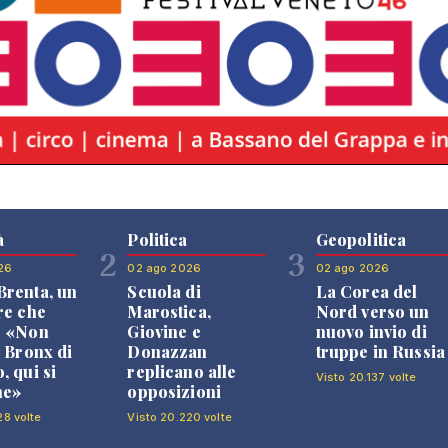
à
Politica
Geopolitica
2
3
26
02 ago 2026
02 ago 2026
renta, un
Scuola di
La Corea del
re che
Marostica,
Nord verso un
: «Non
Giovine e
nuovo invio di
l Bronx di
Donazzan
truppe in Russia
, qui si
replicano alle
Visto 20.137 volte
ne»
opposizioni
28 volte
Visto 20.220 volte