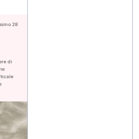
ssimo 28
ere di
che
rticale
e