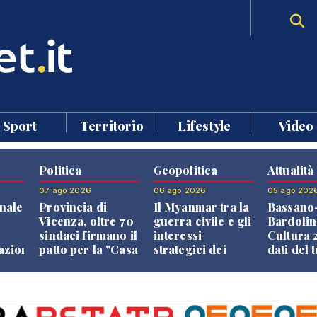
Sport
Territorio
Lifestyle
Video
Politica
Geopolitica
Attualità
07 ago 2026
06 ago 2026
05 ago 202
nale
Provincia di
Il Myanmar tra la
Bassano
Vicenza, oltre 70
guerra civile e gli
Bardolin
sindaci firmano il
interessi
Cultura 2
razione
patto per la "Casa
strategici dei
dati del 
dei Comuni"
Paesi vicini
aprono i
confront