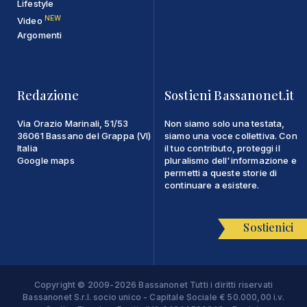
Lifestyle
NEW
Video
Argomenti
Redazione
Sostieni Bassanonet.it
Via Orazio Marinali, 51/53
Non siamo solo una testata,
36061 Bassano del Grappa (VI)
siamo una voce collettiva. Con
Italia
il tuo contributo, proteggi il
Google maps
pluralismo dell'informazione e
permetti a queste storie di
continuare a esistere.
Sostienici
Copyright © 2009-2026 Bassanonet Tutti i diritti riservati
Bassanonet S.r.l. socio unico - Capitale Sociale € 50.000,00 i.v.