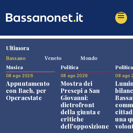
Ultimora
Bassano
Veneto
Mondo
Musica
Politica
Politic
08 ago 2026
08 ago 2026
08 ago 
Appuntamento
Mostra dei
Lumin
con Bach, per
Presepi a San
bilanc
Operaestate
Giovanni:
Bassa
dietrofront
comme
della giunta e
cittad
critiche
una q
dell'opposizione
volon