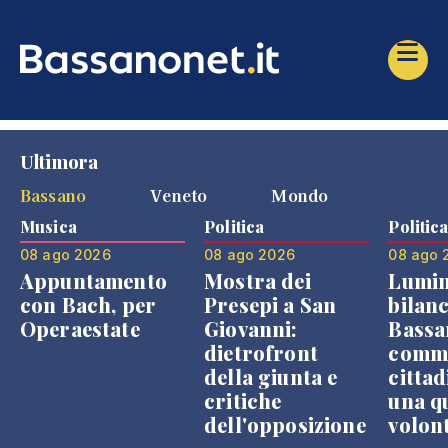
Ultimora
Bassano
Veneto
Mondo
Musica
Politica
Politic
08 ago 2026
08 ago 2026
08 ago 
Appuntamento
Mostra dei
Lumin
con Bach, per
Presepi a San
bilanc
Operaestate
Giovanni:
Bassa
dietrofront
comme
della giunta e
cittad
critiche
una q
dell'opposizione
volon