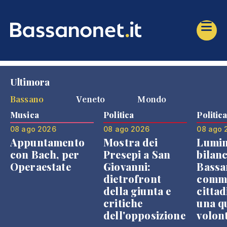
Ultimora
Bassano
Veneto
Mondo
Musica
Politica
Politic
08 ago 2026
08 ago 2026
08 ago 
Appuntamento
Mostra dei
Lumin
con Bach, per
Presepi a San
bilanc
Operaestate
Giovanni:
Bassa
dietrofront
comme
della giunta e
cittad
critiche
una q
dell'opposizione
volon