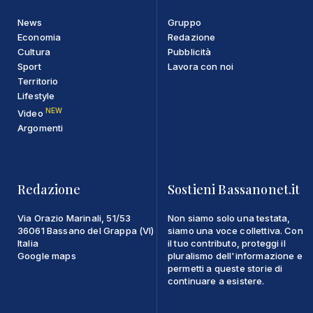
News
Gruppo
Economia
Redazione
Cultura
Pubblicità
Sport
Lavora con noi
Territorio
Lifestyle
NEW
Video
Argomenti
Redazione
Sostieni Bassanonet.it
Via Orazio Marinali, 51/53
Non siamo solo una testata,
36061 Bassano del Grappa (VI)
siamo una voce collettiva. Con
Italia
il tuo contributo, proteggi il
Google maps
pluralismo dell'informazione e
permetti a queste storie di
continuare a esistere.