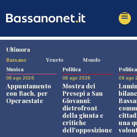
Ultimora
Bassano
Veneto
Mondo
Musica
Politica
Politic
08 ago 2026
08 ago 2026
08 ago 
Appuntamento
Mostra dei
Lumin
con Bach, per
Presepi a San
bilanc
Operaestate
Giovanni:
Bassa
dietrofront
comme
della giunta e
cittad
critiche
una q
dell'opposizione
volon