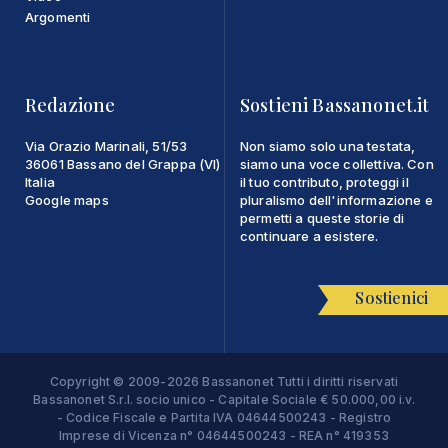
Argomenti
Redazione
Sostieni Bassanonet.it
Via Orazio Marinali, 51/53
Non siamo solo una testata,
36061 Bassano del Grappa (VI)
siamo una voce collettiva. Con
Italia
il tuo contributo, proteggi il
Google maps
pluralismo dell'informazione e
permetti a queste storie di
continuare a esistere.
Sostienici
Copyright © 2009-2026 Bassanonet Tutti i diritti riservati
Bassanonet S.r.l. socio unico - Capitale Sociale € 50.000,00 i.v.
- Codice Fiscale e Partita IVA 04644500243 - Registro
Imprese di Vicenza n° 04644500243 - REA n° 419353