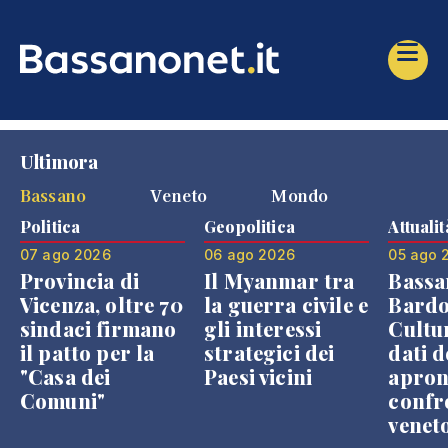
Ultimora
Bassano
Veneto
Mondo
Politica
Geopolitica
Attualit
07 ago 2026
06 ago 2026
05 ago 
Provincia di
Il Myanmar tra
Bassa
Vicenza, oltre 70
la guerra civile e
Bardo
sindaci firmano
gli interessi
Cultur
il patto per la
strategici dei
dati d
"Casa dei
Paesi vicini
apron
Comuni"
confr
venet