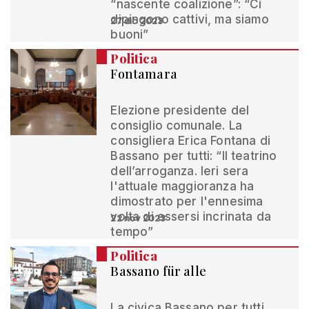
“nascente coalizione”: “Ci
dipingono cattivi, ma siamo
27 dic 2023
buoni”
Politica
Fontamara
Elezione presidente del
consiglio comunale. La
consigliera Erica Fontana di
Bassano per tutti: “Il teatrino
dell’arroganza. Ieri sera
l'attuale maggioranza ha
dimostrato per l'ennesima
volta di essersi incrinata da
22 nov 2023
tempo”
Politica
Bassano für alle
La civica Bassano per tutti