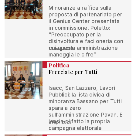
Minoranze a raffica sulla
proposta di partenariato per
il Genius Center presentata
in commissione. Poletto:
“Preoccupato per la
disinvoltura e faciloneria con
cui questa amministrazione
13 mag 2023
maneggia le cifre”
Politica
Frecciate per Tutti
Isacc, San Lazzaro, Lavori
Pubblici: la lista civica di
minoranza Bassano per Tutti
spara a zero
sull’amministrazione Pavan. E
lancia di fatto la propria
21 apr 2023
campagna elettorale