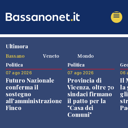
Ultimora
Bassano
Veneto
Mondo
Politica
Politica
Geo
07 ago 2026
07 ago 2026
06 
Futuro Nazionale
Provincia di
Il
conferma il
Vicenza, oltre 70
la 
sostegno
sindaci firmano
gli
all'amministrazione
il patto per la
st
Finco
"Casa dei
Pae
Comuni"