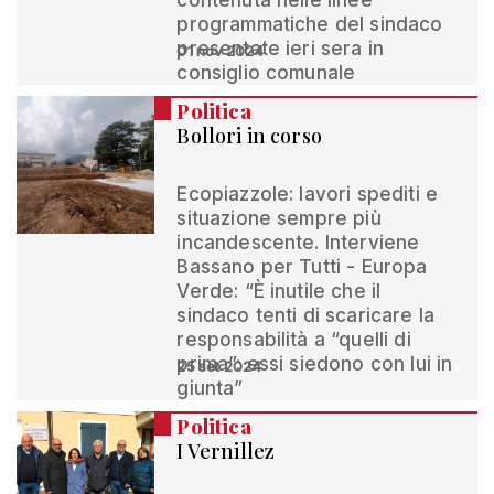
contenuta nelle linee
programmatiche del sindaco
presentate ieri sera in
01 nov 2024
consiglio comunale
Politica
Bollori in corso
Ecopiazzole: lavori spediti e
situazione sempre più
incandescente. Interviene
Bassano per Tutti - Europa
Verde: “È inutile che il
sindaco tenti di scaricare la
responsabilità a “quelli di
prima”: essi siedono con lui in
25 set 2024
giunta”
Politica
I Vernillez