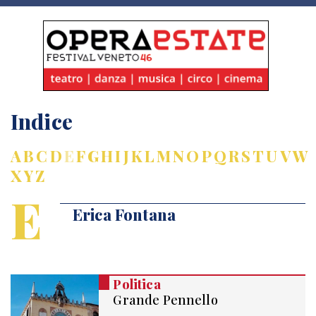
Indice
A
B
C
D
E
F
G
H
I
J
K
L
M
N
O
P
Q
R
S
T
U
V
W
X
Y
Z
E
Erica Fontana
Politica
Grande Pennello