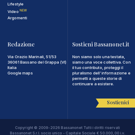
Lifestyle
NEW
Video
Argomenti
Redazione
Sostieni Bassanonet.it
Via Orazio Marinali, 51/53
Non siamo solo una testata,
36061 Bassano del Grappa (VI)
siamo una voce collettiva. Con
Italia
il tuo contributo, proteggi il
Google maps
pluralismo dell'informazione e
permetti a queste storie di
continuare a esistere.
Sostienici
Copyright © 2009-2026 Bassanonet Tutti i diritti riservati
Bassanonet S.r.l. socio unico - Capitale Sociale € 50.000,00 i.v.