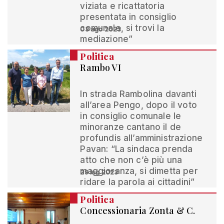
viziata e ricattatoria
presentata in consiglio
comunale, si trovi la
03 ago 2023
mediazione”
Politica
Rambo VI
In strada Rambolina davanti
all’area Pengo, dopo il voto
in consiglio comunale le
minoranze cantano il de
profundis all’amministrazione
Pavan: “La sindaca prenda
atto che non c’è più una
maggioranza, si dimetta per
29 lug 2023
ridare la parola ai cittadini”
Politica
Concessionaria Zonta & C.