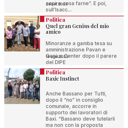
capire cosa farne”. E poi,
26 set 2023
sull’Isacc…
Politica
Quel gran Genius del mio
amico
Minoranze a gamba tesa su
amministrazione Pavan e
Genius Center dopo il parere
18 ago 2023
del DIPE
Politica
Baxic Instinct
Anche Bassano per Tutti,
dopo il “no” in consiglio
comunale, accorre in
supporto dei lavoratori di
Baxi. “Bassano deve tutelarli
ma non con la proposta