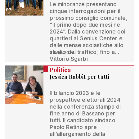
Le minoranze presentano
cinque interrogazioni per il
prossimo consiglio comunale,
“il primo dopo due mesi nel
2024”. Dalla convenzione coi
quartieri al Genius Center e
dalle mense scolastiche allo
studio del traffico, fino a…
24 feb 2024
Vittorio Sgarbi
Politica
Jessica Rabbit per tutti
Il bilancio 2023 e le
prospettive elettorali 2024
nella conferenza stampa di
fine anno di Bassano per
tutti. Il candidato sindaco
Paolo Retinò apre
all’allargamento della