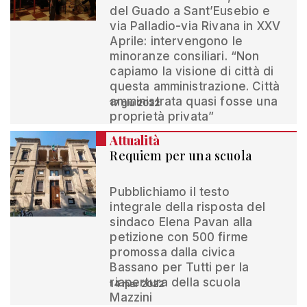
del Guado a Sant’Eusebio e
via Palladio-via Rivana in XXV
Aprile: intervengono le
minoranze consiliari. “Non
capiamo la visione di città di
questa amministrazione. Città
amministrata quasi fosse una
17 giu 2022
proprietà privata”
Attualità
Requiem per una scuola
Pubblichiamo il testo
integrale della risposta del
sindaco Elena Pavan alla
petizione con 500 firme
promossa dalla civica
Bassano per Tutti per la
riapertura della scuola
14 mar 2022
Mazzini