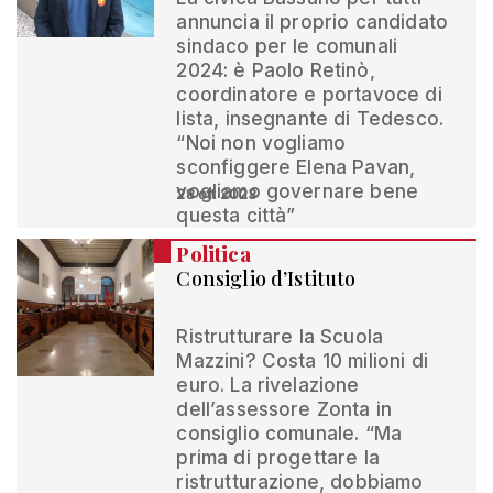
annuncia il proprio candidato
sindaco per le comunali
2024: è Paolo Retinò,
coordinatore e portavoce di
lista, insegnante di Tedesco.
“Noi non vogliamo
sconfiggere Elena Pavan,
vogliamo governare bene
28 ott 2023
questa città”
Politica
Consiglio d’Istituto
Ristrutturare la Scuola
Mazzini? Costa 10 milioni di
euro. La rivelazione
dell’assessore Zonta in
consiglio comunale. “Ma
prima di progettare la
ristrutturazione, dobbiamo