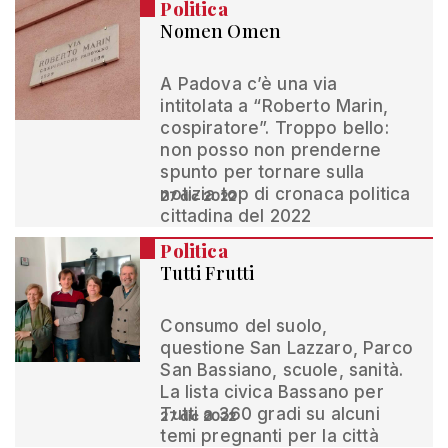
Politica
Nomen Omen
A Padova c’è una via
intitolata a “Roberto Marin,
cospiratore”. Troppo bello:
non posso non prenderne
spunto per tornare sulla
notizia top di cronaca politica
27 dic 2022
cittadina del 2022
Politica
Tutti Frutti
Consumo del suolo,
questione San Lazzaro, Parco
San Bassiano, scuole, sanità.
La lista civica Bassano per
Tutti a 360 gradi su alcuni
27 dic 2022
temi pregnanti per la città