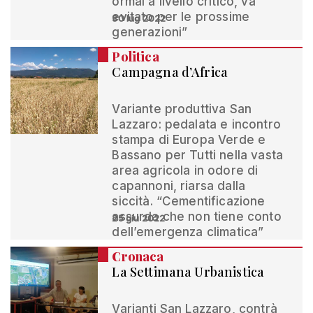
ormai a livello critico, va
evitato per le prossime
30 lug 2022
generazioni”
Politica
Campagna d’Africa
Variante produttiva San
Lazzaro: pedalata e incontro
stampa di Europa Verde e
Bassano per Tutti nella vasta
area agricola in odore di
capannoni, riarsa dalla
siccità. “Cementificazione
assurda che non tiene conto
25 giu 2022
dell’emergenza climatica”
Cronaca
La Settimana Urbanistica
Varianti San Lazzaro, contrà