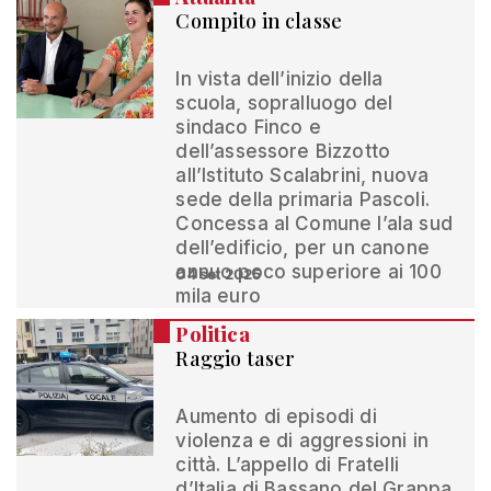
Compito in classe
In vista dell’inizio della
scuola, sopralluogo del
sindaco Finco e
dell’assessore Bizzotto
all’Istituto Scalabrini, nuova
sede della primaria Pascoli.
Concessa al Comune l’ala sud
dell’edificio, per un canone
annuo poco superiore ai 100
04 set 2025
mila euro
Politica
Raggio taser
Aumento di episodi di
violenza e di aggressioni in
città. L’appello di Fratelli
d’Italia di Bassano del Grappa