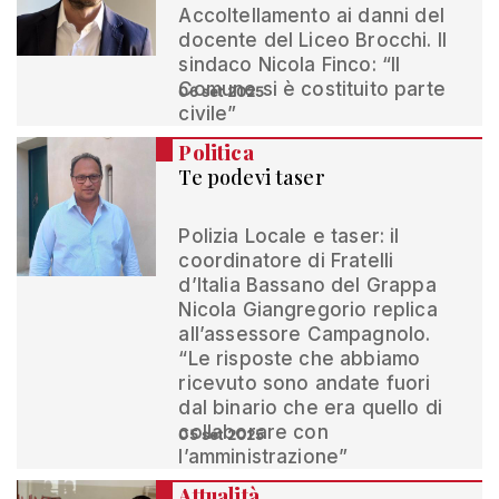
Accoltellamento ai danni del
docente del Liceo Brocchi. Il
sindaco Nicola Finco: “Il
Comune si è costituito parte
06 set 2025
civile”
Politica
Te podevi taser
Polizia Locale e taser: il
coordinatore di Fratelli
d’Italia Bassano del Grappa
Nicola Giangregorio replica
all’assessore Campagnolo.
“Le risposte che abbiamo
ricevuto sono andate fuori
dal binario che era quello di
collaborare con
05 set 2025
l’amministrazione”
Attualità