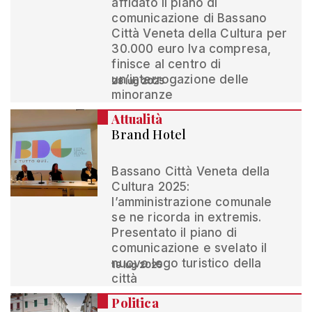
affidato il piano di
comunicazione di Bassano
Città Veneta della Cultura per
30.000 euro Iva compresa,
finisce al centro di
un’interrogazione delle
28 lug 2025
minoranze
Attualità
Brand Hotel
Bassano Città Veneta della
Cultura 2025:
l’amministrazione comunale
se ne ricorda in extremis.
Presentato il piano di
comunicazione e svelato il
nuovo logo turistico della
19 lug 2025
città
Politica