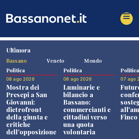
Ultimora
Bassano
Veneto
Mondo
Politica
Politica
Politic
08 ago 2026
08 ago 2026
07 ago 
Mostra dei
Luminarie e
Futur
Presepi a San
bilancio a
confe
Giovanni:
Bassano:
soste
dietrofront
commercianti e
all'a
della giunta e
cittadini verso
Finco
critiche
una quota
dell'opposizione
volontaria