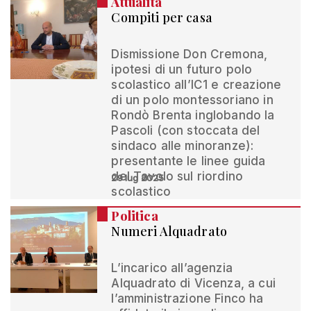
Attualità
Compiti per casa
Dismissione Don Cremona,
ipotesi di un futuro polo
scolastico all’IC1 e creazione
di un polo montessoriano in
Rondò Brenta inglobando la
Pascoli (con stoccata del
sindaco alle minoranze):
presentante le linee guida
del Tavolo sul riordino
29 lug 2025
scolastico
Politica
Numeri Alquadrato
L’incarico all’agenzia
Alquadrato di Vicenza, a cui
l’amministrazione Finco ha