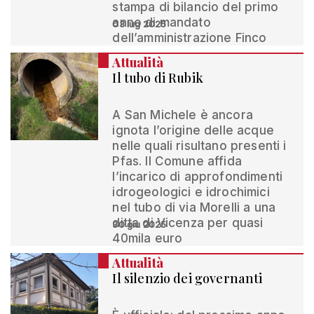
stampa di bilancio del primo
anno di mandato
03 lug 2025
dell’amministrazione Finco
Attualità
Il tubo di Rubik
A San Michele è ancora
ignota l’origine delle acque
nelle quali risultano presenti i
Pfas. Il Comune affida
l’incarico di approfondimenti
idrogeologici e idrochimici
nel tubo di via Morelli a una
ditta di Vicenza per quasi
30 giu 2025
40mila euro
Attualità
Il silenzio dei governanti