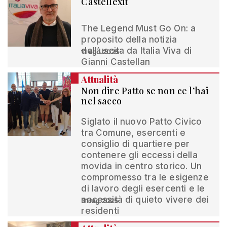
Castellexit
The Legend Must Go On: a
proposito della notizia
dell’uscita da Italia Viva di
11 ago 2025
Gianni Castellan
Attualità
Non dire Patto se non ce l’hai
nel sacco
Siglato il nuovo Patto Civico
tra Comune, esercenti e
consiglio di quartiere per
contenere gli eccessi della
movida in centro storico. Un
compromesso tra le esigenze
di lavoro degli esercenti e le
necessità di quieto vivere dei
31 lug 2025
residenti