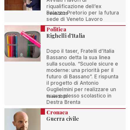
Avviati i lavori di
riqualificazione dell’ex
Palazzo Pretorio per la futura
06 ott 2025
sede di Veneto Lavoro
Politica
Righelli d’Italia
Dopo il taser, Fratelli d’Italia
Bassano detta la sua linea
sulla scuola. “Scuole sicure e
moderne: una priorità per il
futuro di Bassano”. E rispunta
il progetto di Antonio
Guglielmini per realizzare un
nuovo plesso scolastico in
19 set 2025
Destra Brenta
Cronaca
Guerra civile