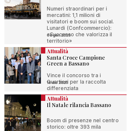
Numeri straordinari per i
mercatini: 1,1 milioni di
visitatori e boom sui social.
Lunardi (Confcommercio):
«Successo che valorizza il
08 gen 2026
territorio»
Attualità
Santa Croce Campione
Green a Bassano
Vince il concorso tra i
Quartieri per la raccolta
16 dic 2025
differenziata
Attualità
Il Natale rilancia Bassano
Boom di presenze nel centro
storico: oltre 393 mila