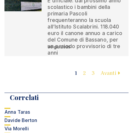
È ufficiale: dal prossimo anno
scolastico i bambini della
primaria Pascoli
frequenteranno la scuola
all’Istituto Scalabrini. 118.040
euro il canone annuo a carico
del Comune di Bassano, per
un periodo provvisorio di tre
30 giu 2025
anni
1
2
3
Avanti
Correlati
Anna Taras
Davide Berton
Via Morelli