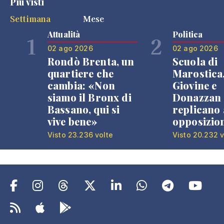
Più visti
Settimana
Mese
Attualità
Politica
1
2
02 ago 2026
02 ago 2026
Rondò Brenta, un
Scuola di
quartiere che
Marostica
cambia: «Non
Giovine e
siamo il Bronx di
Donazzan
Bassano, qui si
replicano 
vive bene»
opposizio
Visto 23.236 volte
Visto 20.232 v