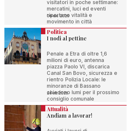
visitatori in poche settimane:
mercatini, luci ed eventi
riportano vitalità e
09 dic 2025
movimento in città
Politica
I nodi al pettine
Penale a Etra di oltre 1,6
milioni di euro, antenna
piazza Paolo VI, discarica
Canal San Bovo, sicurezza e
rientro Polizia Locale: le
minoranze di Bassano
chiedono lumi per il prossimo
26 ott 2025
consiglio comunale
Attualità
Andiam a lavorar!