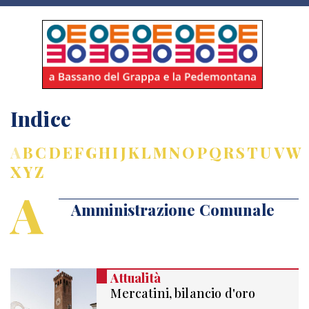
Indice
A
B
C
D
E
F
G
H
I
J
K
L
M
N
O
P
Q
R
S
T
U
V
W
X
Y
Z
A
Amministrazione Comunale
Attualità
Mercatini, bilancio d'oro