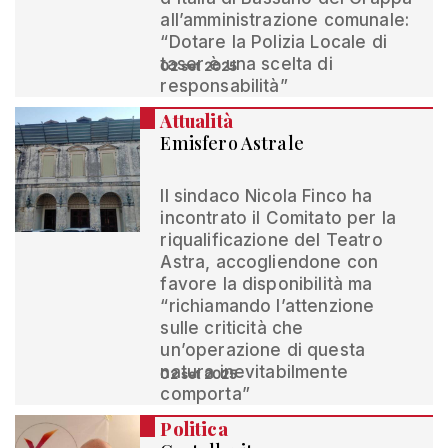
all’amministrazione comunale:
“Dotare la Polizia Locale di
taser è una scelta di
02 set 2025
responsabilità”
Attualità
Emisfero Astrale
Il sindaco Nicola Finco ha
incontrato il Comitato per la
riqualificazione del Teatro
Astra, accogliendone con
favore la disponibilità ma
“richiamando l’attenzione
sulle criticità che
un’operazione di questa
natura inevitabilmente
02 set 2025
comporta”
Politica