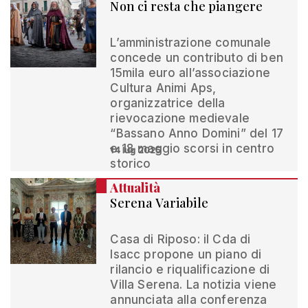
Non ci resta che piangere
L’amministrazione comunale
concede un contributo di ben
15mila euro all’associazione
Cultura Animi Aps,
organizzatrice della
rievocazione medievale
“Bassano Anno Domini” del 17
e 18 maggio scorsi in centro
14 lug 2025
storico
Attualità
Serena Variabile
Casa di Riposo: il Cda di
Isacc propone un piano di
rilancio e riqualificazione di
Villa Serena. La notizia viene
annunciata alla conferenza