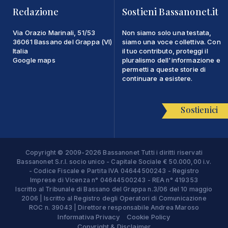
Redazione
Sostieni Bassanonet.it
Via Orazio Marinali, 51/53
Non siamo solo una testata,
36061 Bassano del Grappa (VI)
siamo una voce collettiva. Con
Italia
il tuo contributo, proteggi il
Google maps
pluralismo dell'informazione e
permetti a queste storie di
continuare a esistere.
Sostienici
Copyright © 2009-2026 Bassanonet Tutti i diritti riservati
Bassanonet S.r.l. socio unico - Capitale Sociale € 50.000,00 i.v.
- Codice Fiscale e Partita IVA 04644500243 - Registro
Imprese di Vicenza n° 04644500243 - REA n° 419353
Iscritto al Tribunale di Bassano del Grappa n.3/06 del 10 maggio
2006 | Iscritto al Registro degli Operatori di Comunicazione
ROC n. 39043 | Direttore responsabile Andrea Maroso
Informativa Privacy
Cookie Policy
Copyright & Disclaimer