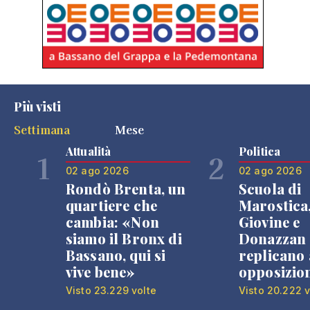
Più visti
Settimana
Mese
Attualità
Politica
1
2
02 ago 2026
02 ago 2026
Rondò Brenta, un
Scuola di
quartiere che
Marostica
cambia: «Non
Giovine e
siamo il Bronx di
Donazzan
Bassano, qui si
replicano 
vive bene»
opposizio
Visto 23.229 volte
Visto 20.222 v