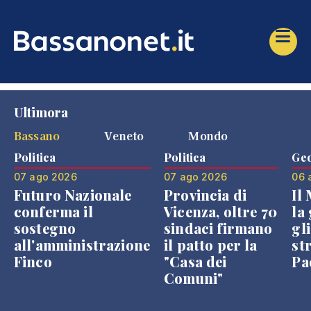
Ultimora
Bassano
Veneto
Mondo
Politica
Politica
Geo
07 ago 2026
07 ago 2026
06 
Futuro Nazionale
Provincia di
Il
conferma il
Vicenza, oltre 70
la 
sostegno
sindaci firmano
gli
all'amministrazione
il patto per la
st
Finco
"Casa dei
Pae
Comuni"