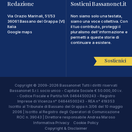
Redazione
Sostieni Bassanonet.it
Via Orazio Marinali, 51/53
Non siamo solo una testata,
36061 Bassano del Grappa (VI)
siamo una voce collettiva. Con
Italia
il tuo contributo, proteggi il
Google maps
pluralismo dell'informazione e
permetti a queste storie di
continuare a esistere.
Sostienici
Copyright © 2009-2026 Bassanonet Tutti i diritti riservati
Bassanonet S.r.l. socio unico - Capitale Sociale € 50.000,00 i.v.
- Codice Fiscale e Partita IVA 04644500243 - Registro
Imprese di Vicenza n° 04644500243 - REA n° 419353
Iscritto al Tribunale di Bassano del Grappa n.3/06 del 10 maggio
2006 | Iscritto al Registro degli Operatori di Comunicazione
ROC n. 39043 | Direttore responsabile Andrea Maroso
Informativa Privacy
Cookie Policy
Copyright & Disclaimer