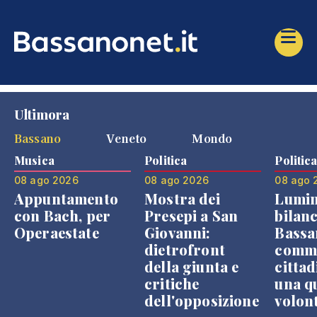
Ultimora
Bassano
Veneto
Mondo
Musica
Politica
Politic
08 ago 2026
08 ago 2026
08 ago 
Appuntamento
Mostra dei
Lumin
con Bach, per
Presepi a San
bilanc
Operaestate
Giovanni:
Bassa
dietrofront
comme
della giunta e
cittad
critiche
una q
dell'opposizione
volon