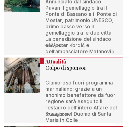
Annunciato dal sindaco
Pavan il gemellaggio tra il
Ponte di Bassano e il Ponte di
Mostar, patrimonio UNESCO,
primo passo verso il
gemellaggio tra le due città.
La benedizione del sindaco
di Mostar Kordić e
16 lug 2021
dell’ambasciatore Matanović
Attualità
Colpo di sponsor
Clamoroso fuori programma
marinaliano: grazie a un
anonimo benefattore da fuori
regione sarà eseguito il
restauro dell'intero Altare del
Rosario nel Duomo di Santa
27 mag 2021
Maria in Colle