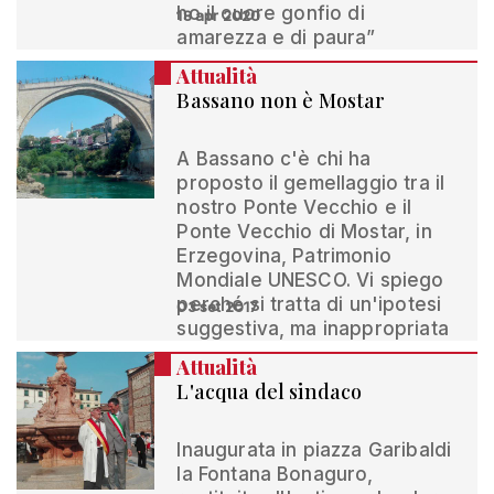
ho il cuore gonfio di
18 apr 2020
amarezza e di paura”
Attualità
Bassano non è Mostar
A Bassano c'è chi ha
proposto il gemellaggio tra il
nostro Ponte Vecchio e il
Ponte Vecchio di Mostar, in
Erzegovina, Patrimonio
Mondiale UNESCO. Vi spiego
perché si tratta di un'ipotesi
03 set 2017
suggestiva, ma inappropriata
Attualità
L'acqua del sindaco
Inaugurata in piazza Garibaldi
la Fontana Bonaguro,