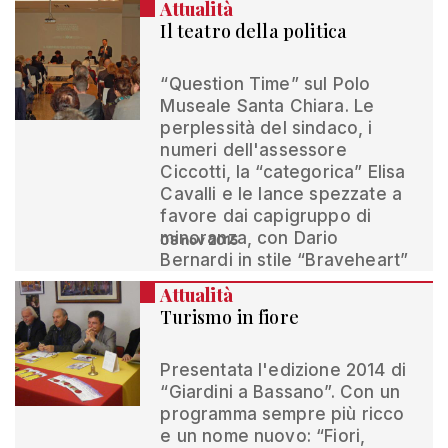
Attualità
Il teatro della politica
“Question Time” sul Polo
Museale Santa Chiara. Le
perplessità del sindaco, i
numeri dell'assessore
Ciccotti, la “categorica” Elisa
Cavalli e le lance spezzate a
favore dai capigruppo di
minoranza, con Dario
08 nov 2015
Bernardi in stile “Braveheart”
Attualità
Turismo in fiore
Presentata l'edizione 2014 di
“Giardini a Bassano”. Con un
programma sempre più ricco
e un nome nuovo: “Fiori,