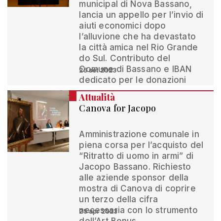
municipal di Nova Bassano,
lancia un appello per l’invio di
aiuti economici dopo
l’alluvione che ha devastato
la città amica nel Rio Grande
do Sul. Contributo del
Comune di Bassano e IBAN
25 set 2023
dedicato per le donazioni
Attualità
Canova for Jacopo
Amministrazione comunale in
piena corsa per l’acquisto del
“Ritratto di uomo in armi” di
Jacopo Bassano. Richiesto
alle aziende sponsor della
mostra di Canova di coprire
un terzo della cifra
necessaria con lo strumento
25 apr 2023