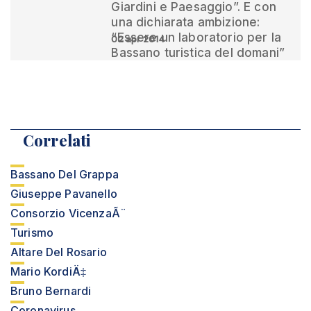
Giardini e Paesaggio”. E con
una dichiarata ambizione:
“Essere un laboratorio per la
02 apr 2014
Bassano turistica del domani”
Correlati
Bassano Del Grappa
Giuseppe Pavanello
Consorzio VicenzaÃ¨
Turismo
Altare Del Rosario
Mario KordiÄ‡
Bruno Bernardi
Coronavirus