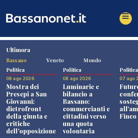
Ultimora
Bassano
Veneto
Mondo
Politica
Politica
Politic
08 ago 2026
08 ago 2026
07 ago 
Mostra dei
Luminarie e
Futur
Presepi a San
bilancio a
confe
Giovanni:
Bassano:
soste
dietrofront
commercianti e
all'a
della giunta e
cittadini verso
Finco
critiche
una quota
dell'opposizione
volontaria