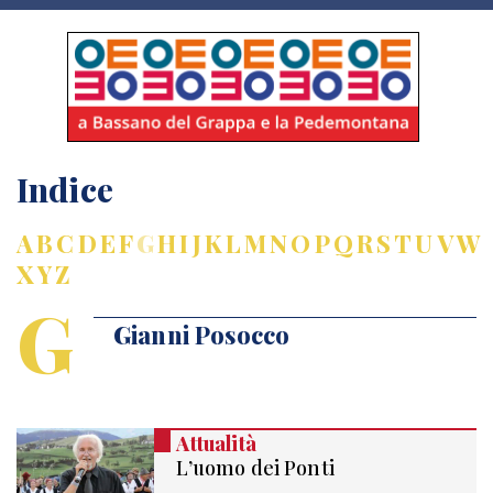
Indice
A
B
C
D
E
F
G
H
I
J
K
L
M
N
O
P
Q
R
S
T
U
V
W
X
Y
Z
G
Gianni Posocco
Attualità
L’uomo dei Ponti