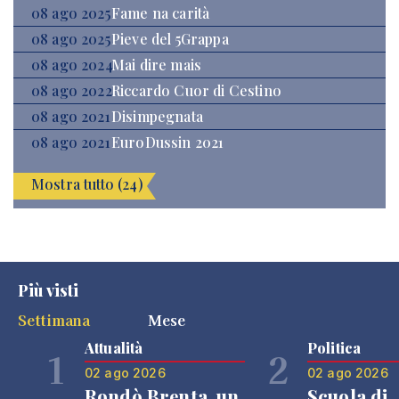
08 ago 2025
Fame na carità
08 ago 2025
Pieve del 5Grappa
08 ago 2024
Mai dire mais
08 ago 2022
Riccardo Cuor di Cestino
08 ago 2021
Disimpegnata
08 ago 2021
EuroDussin 2021
Mostra tutto (24)
Più visti
Settimana
Mese
Attualità
Politica
1
2
02 ago 2026
02 ago 2026
Rondò Brenta, un
Scuola di