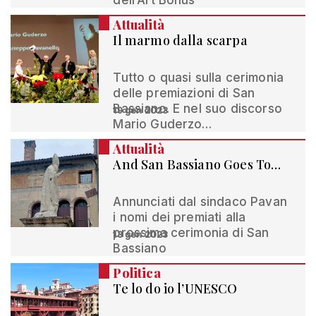
dell’Art Bonus
Attualità
Il marmo dalla scarpa
Tutto o quasi sulla cerimonia
delle premiazioni di San
Bassiano. E nel suo discorso
19 gen 2023
Mario Guderzo…
Attualità
And San Bassiano Goes To…
Annunciati dal sindaco Pavan
i nomi dei premiati alla
prossima cerimonia di San
13 gen 2023
Bassiano
Politica
Te lo do io l’UNESCO