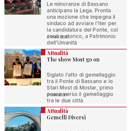
Le minoranze di Bassano
anticipano la Lega. Pronta
una mozione che impegna il
sindaco ad avviare l’iter per
la candidatura del Ponte, col
centro storico, a Patrimonio
01 nov 2021
dell’Umanità
Attualità
The show Most go on
Siglato l’atto di gemellaggio
tra il Ponte di Bassano e lo
Stari Most di Mostar, primo
passo verso il gemellaggio
01 ott 2021
tra le due città
Attualità
Gemelli Diversi