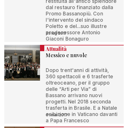
restituita all'antico splendore
dal restauro finanziato dalla
Promo Bassanopiù. Con
l'intervento del sindaco
Poletto e del...suo illustre
predecessore Antonio
23 lug 2017
Giaconi Bonaguro
Attualità
Messico e nuvole
Dopo trent'anni di attività,
360 spettacoli e 6 trasferte
oltreoceano, per il gruppo
delle “Arti per Via” di
Bassano arrivano nuovi
progetti. Nel 2018 seconda
trasferta in Brasile. E a Natale
esibizione in Vaticano davanti
01 mar 2017
a Papa Francesco