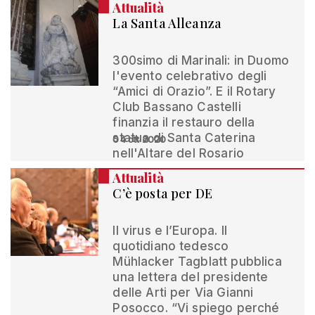
Attualità
La Santa Alleanza
300simo di Marinali: in Duomo
l'evento celebrativo degli
“Amici di Orazio”. E il Rotary
Club Bassano Castelli
finanzia il restauro della
statua di Santa Caterina
04 ott 2020
nell'Altare del Rosario
Attualità
C’è posta per DE
Il virus e l’Europa. Il
quotidiano tedesco
Mühlacker Tagblatt pubblica
una lettera del presidente
delle Arti per Via Gianni
Posocco. “Vi spiego perché