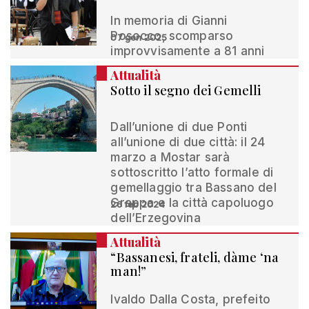
In memoria di Gianni
Posocco, scomparso
07 gen 2025
improvvisamente a 81 anni
Attualità
Sotto il segno dei Gemelli
Dall’unione di due Ponti
all’unione di due città: il 24
marzo a Mostar sarà
sottoscritto l’atto formale di
gemellaggio tra Bassano del
Grappa e la città capoluogo
26 feb 2024
dell’Erzegovina
Attualità
“Bassanesi, frateli, dàme ‘na
man!”
Ivaldo Dalla Costa, prefeito