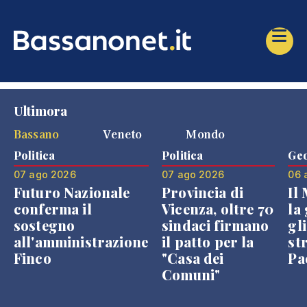
Ultimora
Bassano
Veneto
Mondo
Politica
Politica
Geo
07 ago 2026
07 ago 2026
06 
Futuro Nazionale
Provincia di
Il
conferma il
Vicenza, oltre 70
la 
sostegno
sindaci firmano
gli
all'amministrazione
il patto per la
st
Finco
"Casa dei
Pae
Comuni"