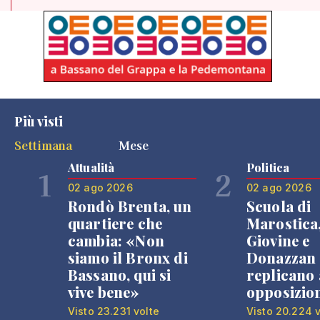
Più visti
Settimana
Mese
Attualità
Politica
1
2
02 ago 2026
02 ago 2026
Rondò Brenta, un
Scuola di
quartiere che
Marostica
cambia: «Non
Giovine e
siamo il Bronx di
Donazzan
Bassano, qui si
replicano 
vive bene»
opposizio
Visto 23.231 volte
Visto 20.224 v