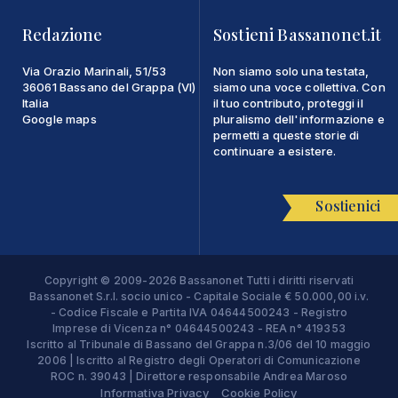
Redazione
Sostieni Bassanonet.it
Via Orazio Marinali, 51/53
Non siamo solo una testata,
36061 Bassano del Grappa (VI)
siamo una voce collettiva. Con
Italia
il tuo contributo, proteggi il
Google maps
pluralismo dell'informazione e
permetti a queste storie di
continuare a esistere.
Sostienici
Copyright © 2009-2026 Bassanonet Tutti i diritti riservati
Bassanonet S.r.l. socio unico - Capitale Sociale € 50.000,00 i.v.
- Codice Fiscale e Partita IVA 04644500243 - Registro
Imprese di Vicenza n° 04644500243 - REA n° 419353
Iscritto al Tribunale di Bassano del Grappa n.3/06 del 10 maggio
2006 | Iscritto al Registro degli Operatori di Comunicazione
ROC n. 39043 | Direttore responsabile Andrea Maroso
Informativa Privacy
Cookie Policy