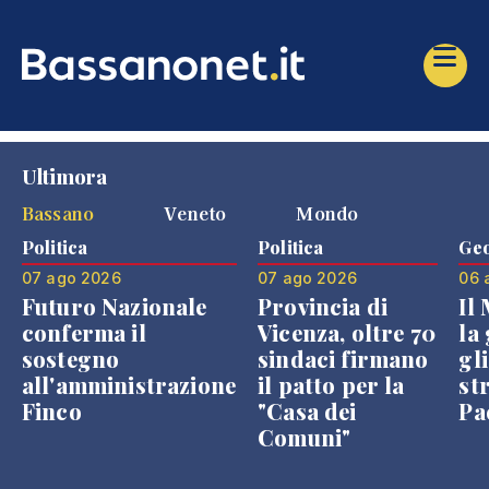
Ultimora
Bassano
Veneto
Mondo
Politica
Politica
Geo
07 ago 2026
07 ago 2026
06 
Futuro Nazionale
Provincia di
Il
conferma il
Vicenza, oltre 70
la 
sostegno
sindaci firmano
gli
all'amministrazione
il patto per la
st
Finco
"Casa dei
Pae
Comuni"