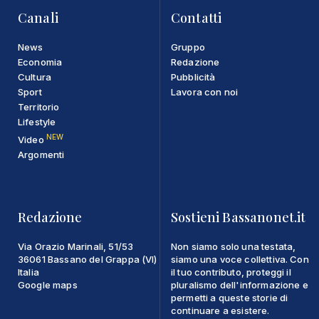
Canali
Contatti
News
Gruppo
Economia
Redazione
Cultura
Pubblicità
Sport
Lavora con noi
Territorio
Lifestyle
NEW
Video
Argomenti
Redazione
Sostieni Bassanonet.it
Via Orazio Marinali, 51/53
Non siamo solo una testata,
36061 Bassano del Grappa (VI)
siamo una voce collettiva. Con
Italia
il tuo contributo, proteggi il
Google maps
pluralismo dell'informazione e
permetti a queste storie di
continuare a esistere.