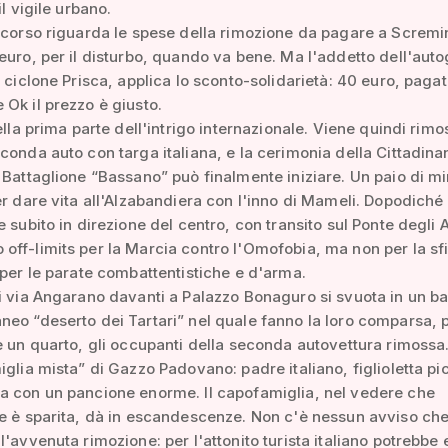
il vigile urbano.
scorso riguarda le spese della rimozione da pagare a Scremi
euro, per il disturbo, quando va bene. Ma l'addetto dell'auto
l ciclone Prisca, applica lo sconto-solidarietà: 40 euro, pagati
Ok il prezzo è giusto.
della prima parte dell'intrigo internazionale. Viene quindi rim
conda auto con targa italiana, e la cerimonia della Cittadina
 Battaglione “Bassano” può finalmente iniziare. Un paio di mi
er dare vita all'Alzabandiera con l'inno di Mameli. Dopodiché 
 subito in direzione del centro, con transito sul Ponte degli A
ff-limits per la Marcia contro l'Omofobia, ma non per la sfi
 per le parate combattentistiche e d'arma.
i via Angarano davanti a Palazzo Bonaguro si svuota in un ba
eo “deserto dei Tartari” nel quale fanno la loro comparsa, 
e un quarto, gli occupanti della seconda autovettura rimossa
iglia mista” di Gazzo Padovano: padre italiano, figlioletta pi
a con un pancione enorme. Il capofamiglia, nel vedere che
e è sparita, dà in escandescenze. Non c'è nessun avviso ch
l'avvenuta rimozione: per l'attonito turista italiano potrebbe 