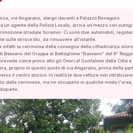
irca, via Angarano, slargo davanti a Palazzo Bonaguro.
 un agente della Polizia Locale, arriva un mezzo con autogr
 rimozione stradale Scremin. Ci sono due automobili, regola
e sulle strisce blu, da rimuovere all'istante.
zia infatti la cerimonia della consegna della cittadinanza onor
 di Bassano del Grappa al Battaglione “Bassano” del 6° Regg
 prevede come primo atto gli Onori al Gonfalone della Città e
era, proprio in questo punto di via Angarano, prima della pa
erso il centro storico. In realtà le due vetture non intralciano
nto della cerimonia, ma ne occupano in qualche modo l'area,
disparte.