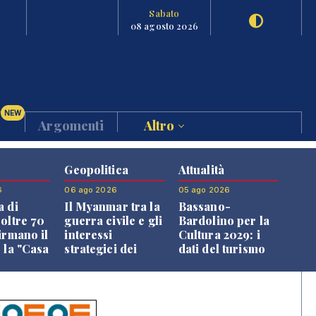
Sabato
08 agosto 2026
NEW
Argomenti
Altro
Geopolitica
Attualità
6
06 ago 2026
05 ago 2026
a di
Il Myanmar tra la
Bassano-
 oltre 70
guerra civile e gli
Bardolino per la
irmano il
interessi
Cultura 2029: i
 la "Casa
strategici dei
dati del turismo
uni"
Paesi vicini
aprono il
confronto veneto