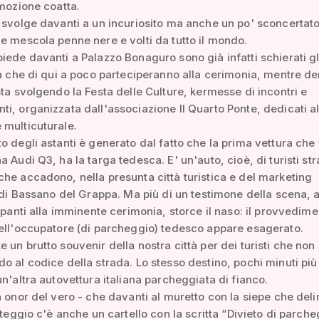
imozione coatta.
 svolge davanti a un incuriosito ma anche un po' sconcertat
e mescola penne nere e volti da tutto il mondo.
iede davanti a Palazzo Bonaguro sono già infatti schierati gli
tà che di qui a poco parteciperanno alla cerimonia, mentre den
sta svolgendo la Festa delle Culture, kermesse di incontri e
i, organizzata dall'associazione Il Quarto Ponte, dedicati al
 multicuturale.
o degli astanti è generato dal fatto che la prima vettura che
 Audi Q3, ha la targa tedesca. E' un'auto, cioè, di turisti stra
he accadono, nella presunta città turistica e del marketing
e di Bassano del Grappa. Ma più di un testimone della scena,
cipanti alla imminente cerimonia, storce il naso: il provvedime
ell'occupatore (di parcheggio) tedesco appare esagerato.
 un brutto souvenir della nostra città per dei turisti che non
o al codice della strada. Lo stesso destino, pochi minuti più 
un'altra autovettura italiana parcheggiata di fianco.
a onor del vero - che davanti al muretto con la siepe che deli
osteggio c'è anche un cartello con la scritta “Divieto di parch