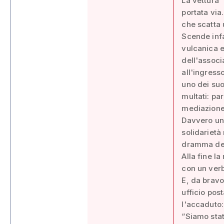
La vettura 
portata via
che scatta 
Scende infa
vulcanica 
dell'associ
all'ingress
uno dei suoi
multati: par
mediazione 
Davvero un
solidarietà
dramma dei
Alla fine la
con un verb
E, da bravo
ufficio pos
l'accaduto:
“Siamo stat