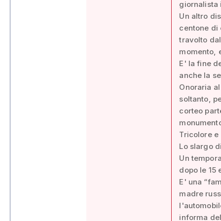
giornalista 
Un altro di
centone di 
travolto da
momento, e 
E' la fine 
anche la se
Onoraria al
soltanto, p
corteo parte
monumento o
Tricolore e
Lo slargo d
Un temporan
dopo le 15 
E' una “fam
madre russ
l'automobil
informa del