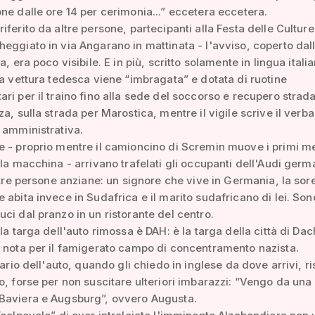
ne dalle ore 14 per cerimonia...” eccetera eccetera.
iferito da altre persone, partecipanti alla Festa delle Culture
eggiato in via Angarano in mattinata - l'avviso, coperto dall
a, era poco visibile. E in più, scritto solamente in lingua itali
la vettura tedesca viene “imbragata” e dotata di ruotine
ri per il traino fino alla sede del soccorso e recupero strada
za, sulla strada per Marostica, mentre il vigile scrive il verba
 amministrativa.
 - proprio mentre il camioncino di Scremin muove i primi me
 la macchina - arrivano trafelati gli occupanti dell'Audi germ
i tre persone anziane: un signore che vive in Germania, la sore
 abita invece in Sudafrica e il marito sudafricano di lei. Son
ci dal pranzo in un ristorante del centro.
lla targa dell'auto rimossa è DAH: è la targa della città di Da
 nota per il famigerato campo di concentramento nazista.
etario dell'auto, quando gli chiedo in inglese da dove arrivi, 
o, forse per non suscitare ulteriori imbarazzi: “Vengo da una c
Baviera e Augsburg”, ovvero Augusta.