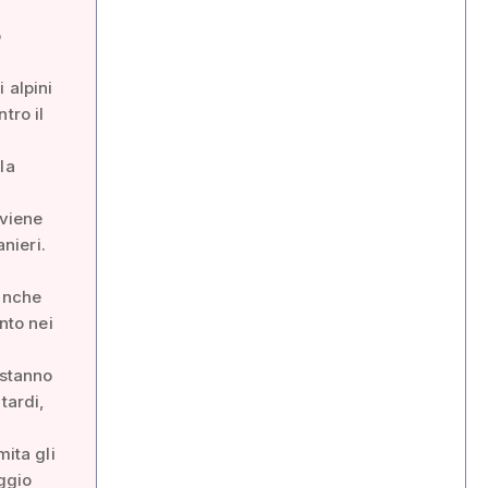
o
 alpini
tro il
la
 viene
nieri.
 anche
nto nei
 stanno
tardi,
mita gli
eggio