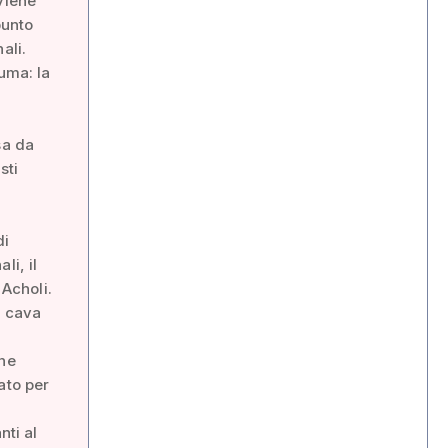
viene
punto
ali.
uma: la
sa da
sti
di
li, il
Acholi.
la cava
che
ato per
nti al