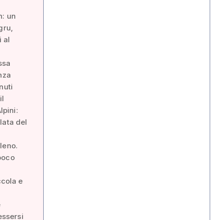
n: un
gru,
 al
ossa
nza
nuti
il
lpini:
lata del
leno.
poco
.
ccola e
e
essersi