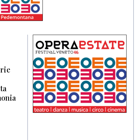
orie
ta
monia