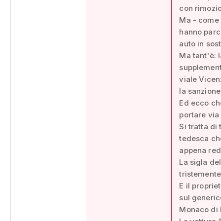
con rimozio
Ma - come r
hanno parch
auto in sost
Ma tant'è: 
supplementa
viale Vicen
la sanzione
Ed ecco che
portare via
Si tratta d
tedesca che
appena redu
La sigla de
tristemente
E il propri
sul generic
Monaco di 