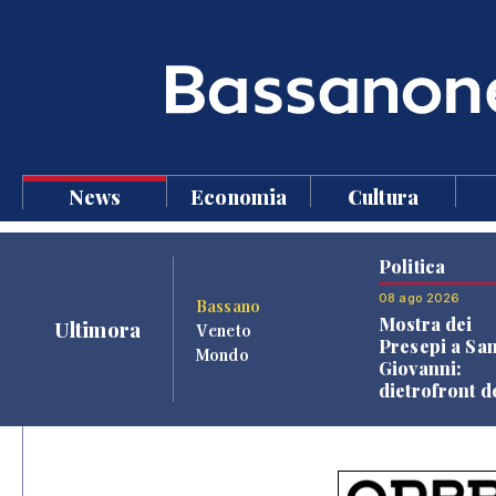
News
Economia
Cultura
Politica
08 ago 2026
Bassano
Mostra dei
Ultimora
Veneto
Presepi a Sa
Mondo
Giovanni:
dietrofront d
giunta e criti
dell'opposiz