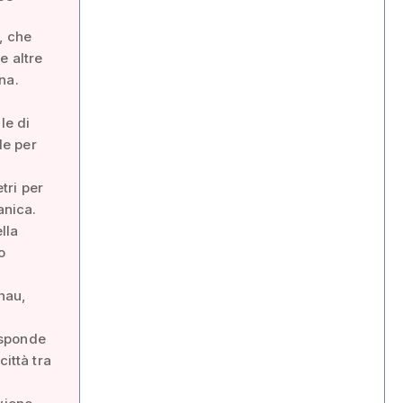
, che
e altre
ana.
le di
le per
tri per
anica.
lla
o
chau,
risponde
ittà tra