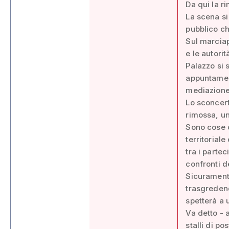
Da qui la r
La scena si
pubblico ch
Sul marciap
e le autori
Palazzo si 
appuntament
mediazione
Lo sconcert
rimossa, una
Sono cose c
territorial
tra i parte
confronti d
Sicuramente
trasgredend
spetterà a 
Va detto - 
stalli di p