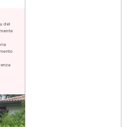
u del
rmente
aria
imento
rtenza