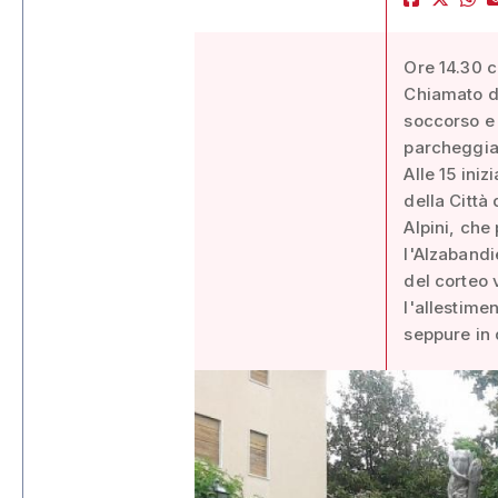
Ore 14.30 c
Chiamato da
soccorso e
parcheggiat
Alle 15 ini
della Città
Alpini, che
l'Alzabandi
del corteo v
l'allestime
seppure in 