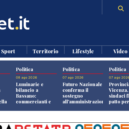
Sport
Territorio
Lifestyle
Video
Politica
Politica
Politica
08 ago 2026
07 ago 2026
07 ago 202
Luminarie e
Futuro Nazionale
Provinci
n
bilancio a
conferma il
Vicenza,
Bassano:
sostegno
sindaci f
ella
commercianti e
all'amministrazione
patto per
che
cittadini verso
Finco
dei Com
ione
una quota
volontaria