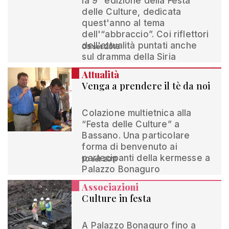
la 9° edizione della Festa
delle Culture, dedicata
quest'anno al tema
dell'“abbraccio”. Coi riflettori
dell'attualità puntati anche
05 set 2013
sul dramma della Siria
Attualità
Venga a prendere il tè da noi
Colazione multietnica alla
“Festa delle Culture” a
Bassano. Una particolare
forma di benvenuto ai
partecipanti della kermesse a
10 set 2011
Palazzo Bonaguro
Associazioni
Culture in festa
A Palazzo Bonaguro fino a