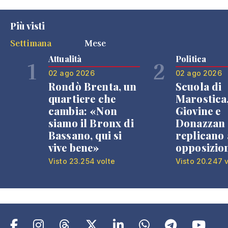
Più visti
Settimana
Mese
Attualità
Politica
1
2
02 ago 2026
02 ago 2026
Rondò Brenta, un
Scuola di
quartiere che
Marostica
cambia: «Non
Giovine e
siamo il Bronx di
Donazzan
Bassano, qui si
replicano 
vive bene»
opposizio
Visto 23.254 volte
Visto 20.247 v