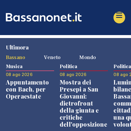
Ultimora
Bassano
Veneto
Mondo
Musica
Politica
Politic
08 ago 2026
08 ago 2026
08 ago 
Appuntamento
Mostra dei
Lumin
con Bach, per
Presepi a San
bilanc
Operaestate
Giovanni:
Bassa
dietrofront
comme
della giunta e
cittad
critiche
una q
dell'opposizione
volon