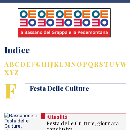
Indice
A
B
C
D
E
F
G
H
I
J
K
L
M
N
O
P
Q
R
S
T
U
V
W
X
Y
Z
F
Festa Delle Culture
Attualità
Festa delle Culture, giornata
conclusiva