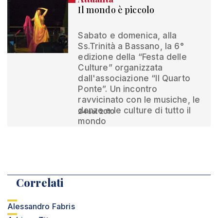
Il mondo è piccolo
Sabato e domenica, alla
Ss.Trinità a Bassano, la 6°
edizione della “Festa delle
Culture” organizzata
dall'associazione “Il Quarto
Ponte”. Un incontro
ravvicinato con le musiche, le
danze e le culture di tutto il
24 set 2010
mondo
Correlati
Alessandro Fabris