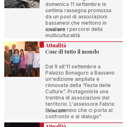
domenica 11 settembre la
settima rassegna promossa
da un pool di associazioni
bassanesi che mettono in
cantiere i percorsi della
10 set 2011
multiculturalità
Attualità
Cose di tutto il mondo
Dal 9 all'11 settembre a
Palazzo Bonaguro a Bassano
un'edizione ampliata e
rinnovata della “Festa delle
Culture”. Protagoniste una
trentina di associazioni del
territorio. L'assessore Fabris:
“Un cammino che ci porta al
06 set 2011
confronto e al dialogo"
Attualità