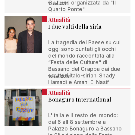
Culture” organizzata da "Il
11 set 2014
Quarto Ponte"
Attualità
I due volti della Siria
La tragedia del Paese su cui
oggi sono puntati gli occhi
del mondo raccontata alla
“Festa delle Culture” di
Bassano del Grappa dai due
scrittori italo-siriani Shady
10 set 2013
Hamadi e Amani El Nasif
Attualità
Bonaguro International
L'Italia e il resto del mondo:
dal 6 all'8 settembre a
Palazzo Bonaguro a Bassano