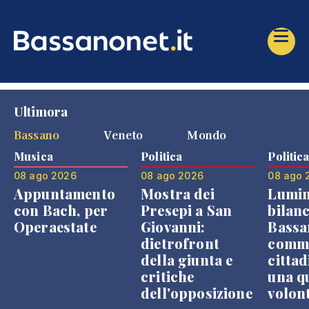
Ultimora
Bassano
Veneto
Mondo
Musica
Politica
Politic
08 ago 2026
08 ago 2026
08 ago 
Appuntamento
Mostra dei
Lumin
con Bach, per
Presepi a San
bilanc
Operaestate
Giovanni:
Bassa
dietrofront
comme
della giunta e
cittad
critiche
una q
dell'opposizione
volon