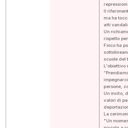
repressioni
Il riferime
ma ha tocca
atti vandali
Un richiamo
rispetto pe
Finco ha po
sottolinean
scuole del t
L'obiettivo 
“Prendiamo 
impegnarci 
persone, co
Un invito, 
valori di pa
deportazion
La cerimoni
"Un moment
piccolo a c