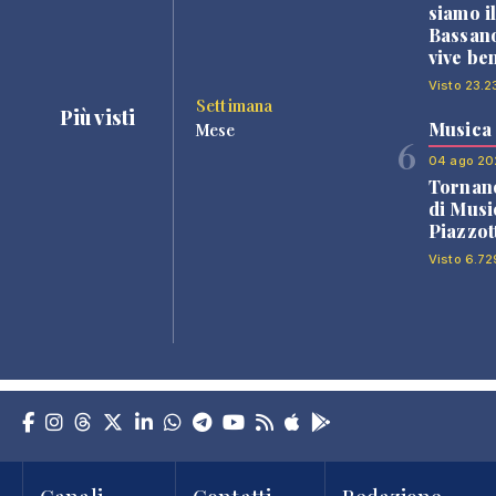
siamo i
Bassano
vive be
Visto 23.2
Settimana
Più visti
Musica
Mese
6
04 ago 20
Tornano
di Musi
Piazzot
Visto 6.72