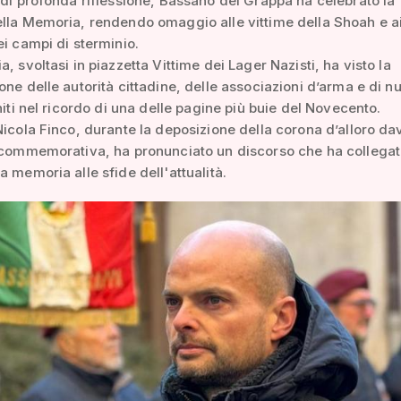
 di profonda riflessione, Bassano del Grappa ha celebrato la
lla Memoria, rendendo omaggio alle vittime della Shoah e a
ei campi di sterminio.
, svoltasi in piazzetta Vittime dei Lager Nazisti, ha visto la
one delle autorità cittadine, delle associazioni d’arma e di 
uniti nel ricordo di una delle pagine più buie del Novecento.
Nicola Finco, durante la deposizione della corona d’alloro da
 commemorativa, ha pronunciato un discorso che ha collegato
a memoria alle sfide dell'attualità.