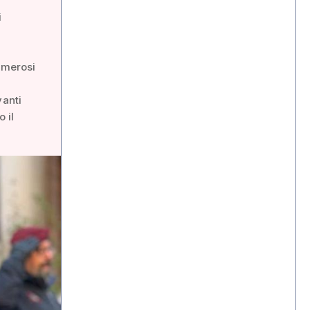
i
numerosi
vanti
 il