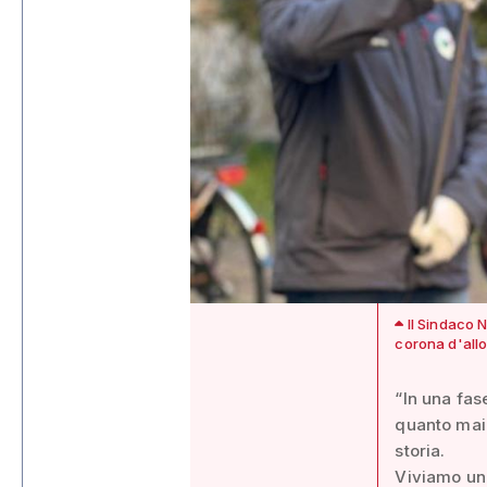
Il Sindaco N
corona d'allo
“In una fas
quanto mai
storia.
Viviamo un 