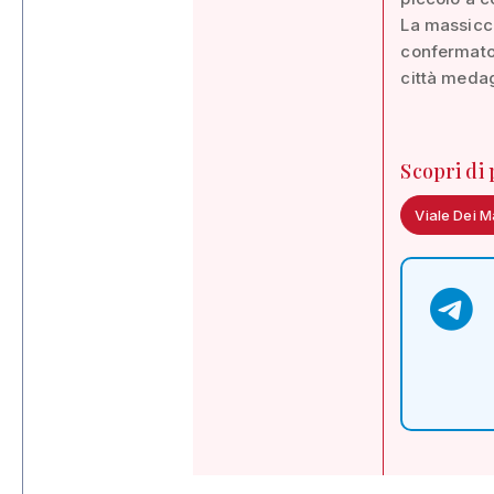
La massicci
confermato 
città medagl
Scopri di
Viale Dei Ma