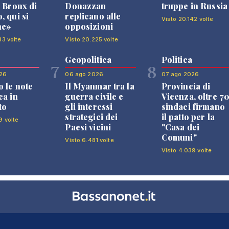
l Bronx di
Donazzan
truppe in Russia
, qui si
replicano alle
Visto 20.142 volte
ne»
opposizioni
33 volte
Visto 20.225 volte
Geopolitica
Politica
7
8
26
06 ago 2026
07 ago 2026
 le note
Il Myanmar tra la
Provincia di
ca in
guerra civile e
Vicenza, oltre 7
to
gli interessi
sindaci firmano
strategici dei
il patto per la
9 volte
Paesi vicini
"Casa dei
Comuni"
Visto 6.481 volte
Visto 4.039 volte