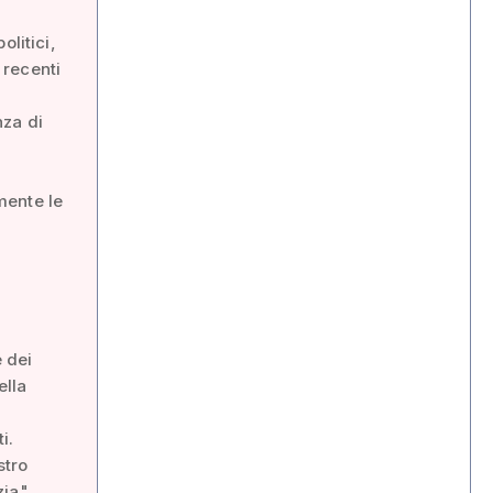
olitici,
 recenti
nza di
mente le
e dei
ella
i.
stro
ia".