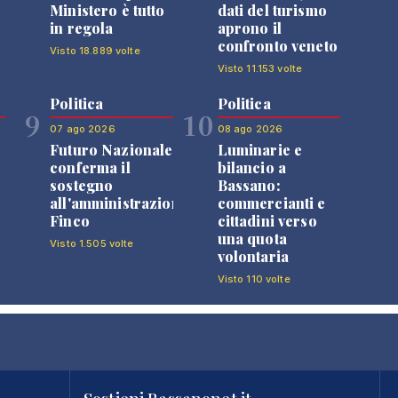
Ministero è tutto
dati del turismo
in regola
aprono il
confronto veneto
Visto 18.889 volte
Visto 11.153 volte
Politica
Politica
9
10
07 ago 2026
08 ago 2026
Futuro Nazionale
Luminarie e
0
conferma il
bilancio a
sostegno
Bassano:
all'amministrazione
commercianti e
Finco
cittadini verso
una quota
Visto 1.505 volte
volontaria
Visto 110 volte