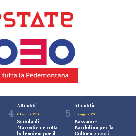
Attualità
Attualità
4
5
01 ago 2026
05 ago 2026
Scuola di
Bassano-
Marostica e rotta
Bardolino per la
balcanica: per il
Cultura 2029: i