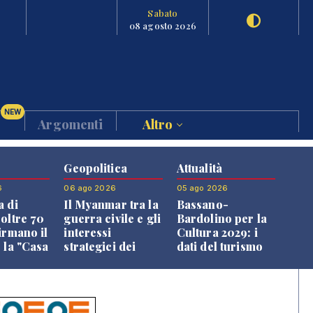
Sabato
08 agosto 2026
NEW
Argomenti
Altro
Geopolitica
Attualità
6
06 ago 2026
05 ago 2026
a di
Il Myanmar tra la
Bassano-
 oltre 70
guerra civile e gli
Bardolino per la
irmano il
interessi
Cultura 2029: i
 la "Casa
strategici dei
dati del turismo
uni"
Paesi vicini
aprono il
confronto veneto