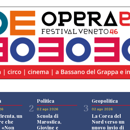
à
Politica
Geopolitica
2
3
26
02 ago 2026
02 ago 2026
renta, un
Scuola di
La Corea del
re che
Marostica,
Nord verso un
: «Non
Giovine e
nuovo invio di