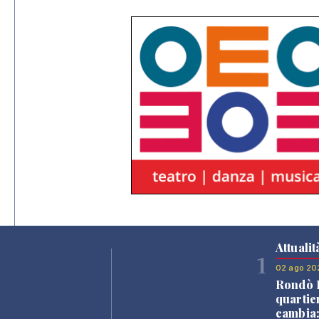
Attualit
1
02 ago 20
Rondò B
quartie
cambia