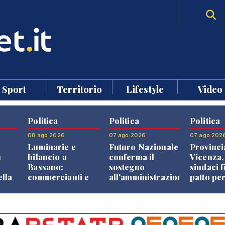
Sport
Territorio
Lifestyle
Video
Politica
Politica
Politica
08 ago 2026
07 ago 2026
07 ago 202
Luminarie e
Futuro Nazionale
Provinci
n
bilancio a
conferma il
Vicenza,
Bassano:
sostegno
sindaci f
ella
commercianti e
all'amministrazione
patto per
che
cittadini verso
Finco
dei Com
ione
una quota
volontaria