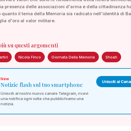
a presenza delle associazioni d'arma e della cittadinanza h
quanto il tema della Memoria sia radicato nell'identità di B
ia d'oro al valor militare.
 più su questi argomenti
rtiri
Nicola Finco
Giornata Della Memoria
Shoah
New
Unisciti al Cana
Notizie flash sul tuo smartphone
Unisciti al nostro nuovo canale Telegram, ricevi
una notifica ogni volta che pubblichiamo una
notizia.