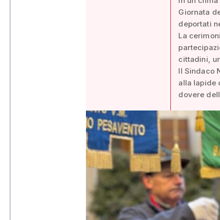
In un clima
Giornata de
deportati n
La cerimonia
partecipazi
cittadini, 
Il Sindaco 
alla lapide
dovere dell