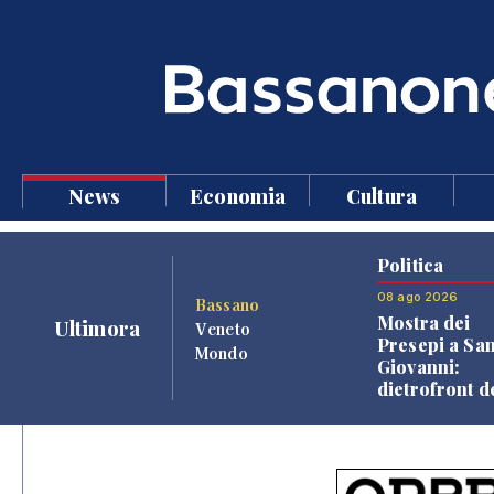
News
Economia
Cultura
Politica
08 ago 2026
Bassano
Mostra dei
Ultimora
Veneto
Presepi a Sa
Mondo
Giovanni:
dietrofront d
giunta e criti
dell'opposiz