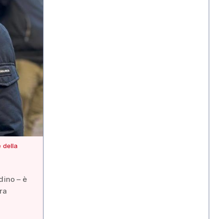
 della
dino – è
ra