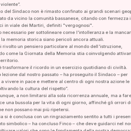
 violente”.
nto del Sindaco non è rimasto confinato ai grandi scenari geop
to da vicino la comunità bassanese, citando con fermezza i
ci in viale dei Martiri, definiti "vergognosi".
 necessario per sottolineare come l'intolleranza e la manca
r la memoria storica siano pericoli ancora attuali.
i rivolto un pensiero particolare al mondo dell'istruzione,
do come la Giornata della Memoria stia coinvolgendo attiva
erritorio.
è trasformare il ricordo in un esercizio quotidiano di civiltà.
lezione dal nostro passato – ha proseguito il Sindaco – per
a vivere in pace e mettere al centro di ogni nostra azione le
ltivando la cultura del rispetto”.
dunque, a non limitarsi alla sola ricorrenza annuale, ma a far
ce una bussola per la vita di ogni giorno, affinché gli orrori d
e non possano mai più ripetersi.
a si è conclusa con un ringraziamento sentito a tutti i present
o simbolico – ha concluso Finco – che deve guidarci nel no
oltivare valori che sono le fondamenta della nostra democraz