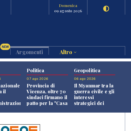
Domenica
09 agosto 2026
NEW
Argomenti
Altro
Politica
Geopolitica
6
07 ago 2026
06 ago 2026
azionale
Provincia di
Il Myanmar tra la
 il
Vicenza, oltre 70
guerra civile e gli
o
sindaci firmano il
interessi
nistrazione
patto per la "Casa
strategici dei
dei Comuni"
Paesi vicini