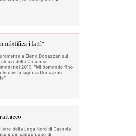
mistifica i fatti”
duramente a Elena Donazzan sul
 chiavi della Caserma
matti nel 2010. "Mi domando fino
bile che la signora Donazzan
le"
rattacco
iliare della Lega Nord di Cassola
daco e del capogruppo di