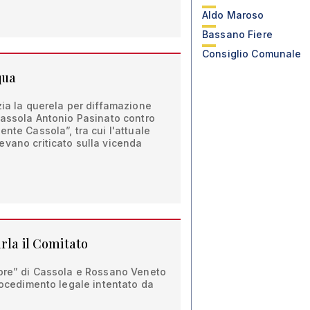
Aldo Maroso
Bassano Fiere
Consiglio Comunale
qua
zia la querela per diffamazione
Cassola Antonio Pasinato contro
nte Cassola”, tra cui l'attuale
evano criticato sulla vicenda
rla il Comitato
tore” di Cassola e Rossano Veneto
procedimento legale intentato da