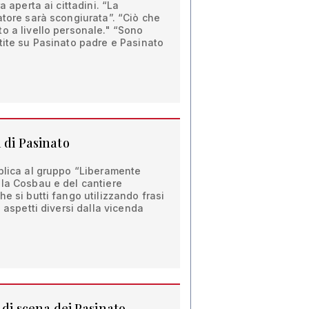
a aperta ai cittadini. “La
atore sarà scongiurata”. “Ciò che
o a livello personale." “Sono
tite su Pasinato padre e Pasinato
 di Pasinato
plica al gruppo “Liberamente
lla Cosbau e del cantiere
e si butti fango utilizzando frasi
d aspetti diversi dalla vicenda
a di scena dei Pasinato