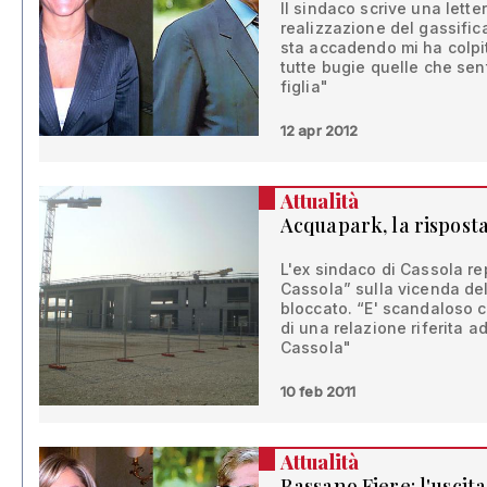
Il sindaco scrive una letter
realizzazione del gassific
sta accadendo mi ha colpit
tutte bugie quelle che sen
figlia"
12 apr 2012
Attualità
Acquapark, la risposta
L'ex sindaco di Cassola re
Cassola” sulla vicenda de
bloccato. “E' scandaloso ch
di una relazione riferita a
Cassola"
10 feb 2011
Attualità
Bassano Fiere: l'uscit