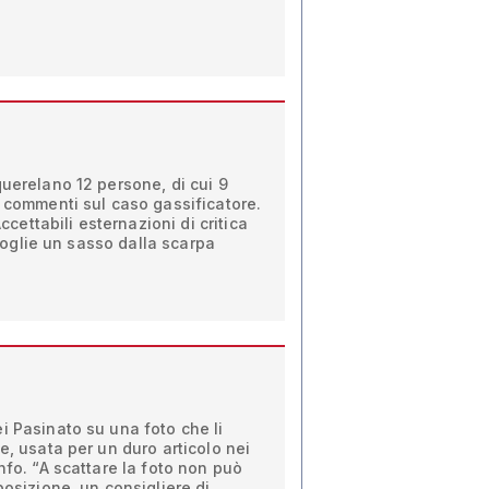
querelano 12 persone, di cui 9
i commenti sul caso gassificatore.
Accettabili esternazioni di critica
i toglie un sasso dalla scarpa
i Pasinato su una foto che li
e, usata per un duro articolo nei
nfo. “A scattare la foto non può
posizione, un consigliere di