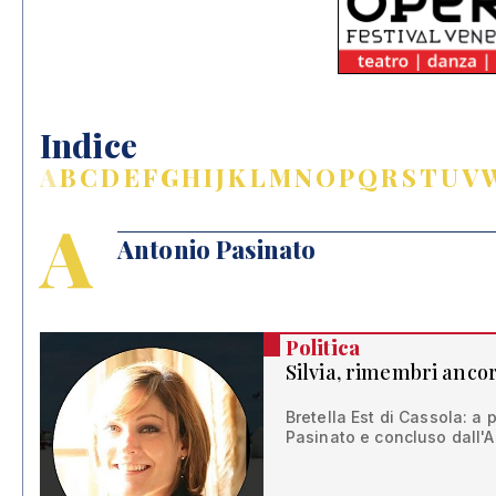
Indice
A
B
C
D
E
F
G
H
I
J
K
L
M
N
O
P
Q
R
S
T
U
V
A
Antonio Pasinato
Politica
Silvia, rimembri anco
Bretella Est di Cassola: a 
Pasinato e concluso dall'