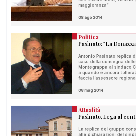
maggioranza”
08 ago 2014
Politica
Pasinato: “La Donazzan 
Antonio Pasinato replica 
caso della consegna delle
Montegrappa al sindaco Ci
a quando è ancora tollera
faccia l’assessore regiona
08 mag 2014
Attualità
Pasinato, Lega al cont
La replica del gruppo cons
alle dichiarazioni del sin