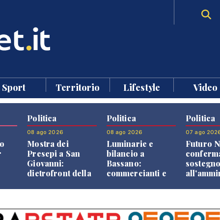
Sport
Territorio
Lifestyle
Video
Politica
Politica
Politica
08 ago 2026
08 ago 2026
07 ago 202
o
Mostra dei
Luminarie e
Futuro N
r
Presepi a San
bilancio a
conferma
Giovanni:
Bassano:
sostegn
dietrofront della
commercianti e
all'ammi
giunta e critiche
cittadini verso
Finco
dell'opposizione
una quota
volontaria