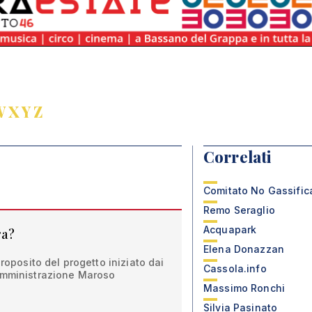
W
X
Y
Z
Correlati
Comitato No Gassific
Remo Seraglio
Acquapark
ra?
Elena Donazzan
proposito del progetto iniziato dai
Cassola.info
Amministrazione Maroso
Massimo Ronchi
Silvia Pasinato