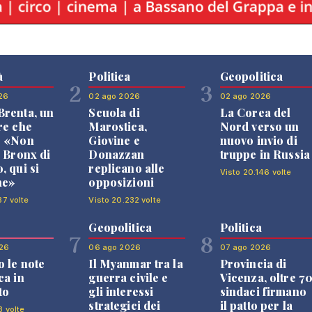
à
Politica
Geopolitica
2
3
26
02 ago 2026
02 ago 2026
renta, un
Scuola di
La Corea del
re che
Marostica,
Nord verso un
: «Non
Giovine e
nuovo invio di
l Bronx di
Donazzan
truppe in Russia
, qui si
replicano alle
Visto 20.146 volte
ne»
opposizioni
37 volte
Visto 20.232 volte
Geopolitica
Politica
7
8
26
06 ago 2026
07 ago 2026
 le note
Il Myanmar tra la
Provincia di
ca in
guerra civile e
Vicenza, oltre 7
to
gli interessi
sindaci firmano
strategici dei
il patto per la
3 volte