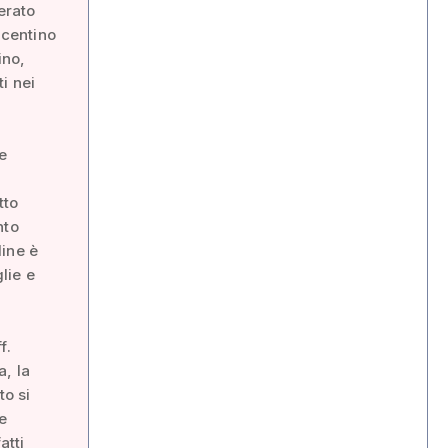
erato
icentino
ino,
i nei
e
tto
nto
line è
lie e
f.
, la
to si
e
atti