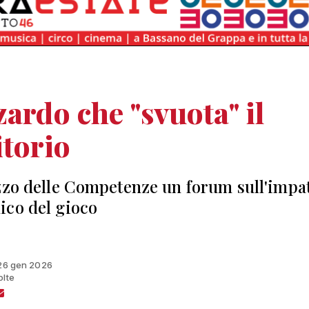
zardo che "svuota" il
itorio
zzo delle Competenze un forum sull'impa
co del gioco
 26 gen 2026
olte