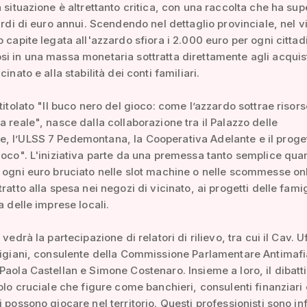
a situazione è altrettanto critica, con una raccolta che ha sup
iardi di euro annui. Scendendo nel dettaglio provinciale, nel v
o capite legata all'azzardo sfiora i 2.000 euro per ogni cittad
i in una massa monetaria sottratta direttamente agli acquist
cinato e alla stabilità dei conti familiari.
ntitolato "Il buco nero del gioco: come l’azzardo sottrae risors
a reale", nasce dalla collaborazione tra il Palazzo delle
, l’ULSS 7 Pedemontana, la Cooperativa Adelante e il proge
ioco". L'iniziativa parte da una premessa tanto semplice qua
 ogni euro bruciato nelle slot machine o nelle scommesse on
ratto alla spesa nei negozi di vicinato, ai progetti delle famig
a delle imprese locali.
 vedrà la partecipazione di relatori di rilievo, tra cui il Cav. Uf
rigiani, consulente della Commissione Parlamentare Antimafia
Paola Castellan e Simone Costenaro. Insieme a loro, il dibatti
uolo cruciale che figure come banchieri, consulenti finanziari 
i possono giocare nel territorio. Questi professionisti sono inf