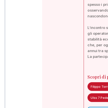
spesso i pr
osservando 
nascondono 
L’incontro 
gli operato
stabilità 
che, per og
annui tra sp
La partecip
Scopri di
Filippo Torr
Ulss 7 Pe