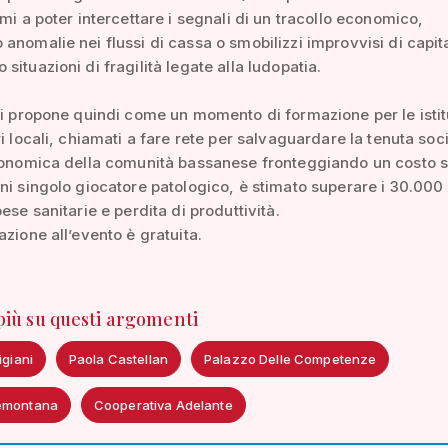
imi a poter intercettare i segnali di un tracollo economico,
anomalie nei flussi di cassa o smobilizzi improvvisi di capit
situazioni di fragilità legate alla ludopatia.
si propone quindi come un momento di formazione per le istit
ri locali, chiamati a fare rete per salvaguardare la tenuta soci
economica della comunità bassanese fronteggiando un costo s
ni singolo giocatore patologico, è stimato superare i 30.000
ese sanitarie e perdita di produttività.
azione all’evento è gratuita.
 più su questi argomenti
igiani
Paola Castellan
Palazzo Delle Competenze
demontana
Cooperativa Adelante