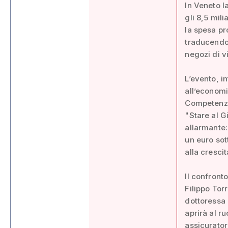
In Veneto l
gli 8,5 mil
la spesa pr
traducendos
negozi di vi
L’evento, i
all’economi
Competenze
"Stare al G
allarmante:
un euro sott
alla crescit
Il confronto
Filippo Tor
dottoressa 
aprirà al r
assicurator