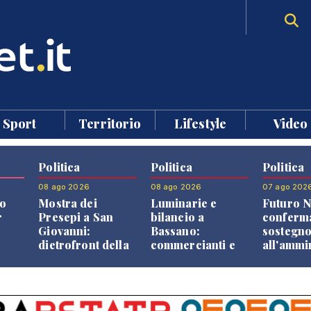
Sport
Territorio
Lifestyle
Video
Politica
Politica
Politica
08 ago 2026
08 ago 2026
07 ago 202
o
Mostra dei
Luminarie e
Futuro N
r
Presepi a San
bilancio a
conferma
Giovanni:
Bassano:
sostegn
dietrofront della
commercianti e
all'ammi
giunta e critiche
cittadini verso
Finco
dell'opposizione
una quota
volontaria