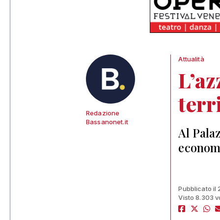
Attualità
L’az
terr
Redazione
Bassanonet.it
Al Pala
economi
Pubblicato il
Visto 8.303 v