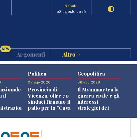
Sabato
08 agosto 2026
NEW
Argomenti
Altro
Politica
Geopolitica
6
07 ago 2026
06 ago 2026
azionale
Provincia di
Il Myanmar tra la
 il
Vicenza, oltre 70
guerra civile e gli
o
sindaci firmano il
interessi
nistrazione
patto per la "Casa
strategici dei
dei Comuni"
Paesi vicini