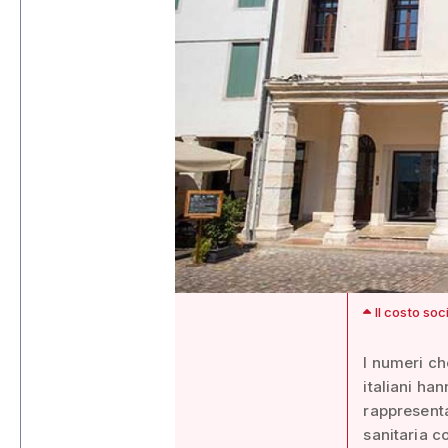
Il costo soc
I numeri ch
italiani ha
rappresenta
sanitaria c