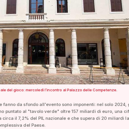
iale del gioco: mercoledì l’incontro al Palazzo delle Competenze.
e fanno da sfondo all'evento sono imponenti: nel solo 2024, g
nno puntato al "tavolo verde" oltre 157 miliardi di euro, una ci
 circa il 7,2% del PIL nazionale e che supera di 20 miliardi l
omplessiva del Paese.