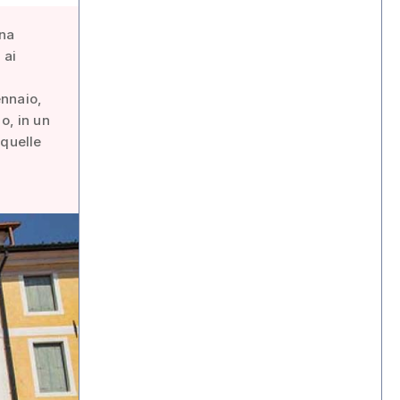
una
 ai
ennaio,
o, in un
 quelle