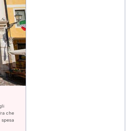
li
fra che
a spesa