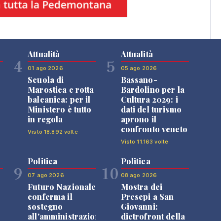
Attualità
Attualità
4
5
01 ago 2026
05 ago 2026
Scuola di
Bassano-
Marostica e rotta
Bardolino per la
balcanica: per il
Cultura 2029: i
Ministero è tutto
dati del turismo
in regola
aprono il
confronto veneto
Visto 18.892 volte
Visto 11.163 volte
Politica
Politica
9
10
07 ago 2026
08 ago 2026
Futuro Nazionale
Mostra dei
0
conferma il
Presepi a San
sostegno
Giovanni:
all'amministrazione
dietrofront della