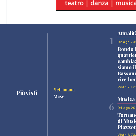
Attualit
1
02 ago 20
Rondò B
quartie
cambia
siamo i
Bassano
vive be
Visto 23.2
Settimana
Più visti
Mese
Musica
6
04 ago 20
Tornano
di Musi
Piazzot
Visto 6.73