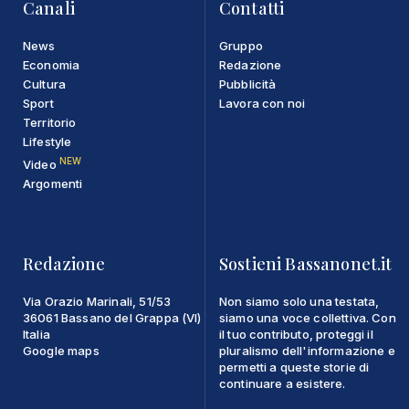
Canali
Contatti
News
Gruppo
Economia
Redazione
Cultura
Pubblicità
Sport
Lavora con noi
Territorio
Lifestyle
NEW
Video
Argomenti
Redazione
Sostieni Bassanonet.it
Via Orazio Marinali, 51/53
Non siamo solo una testata,
36061 Bassano del Grappa (VI)
siamo una voce collettiva. Con
Italia
il tuo contributo, proteggi il
Google maps
pluralismo dell'informazione e
permetti a queste storie di
continuare a esistere.