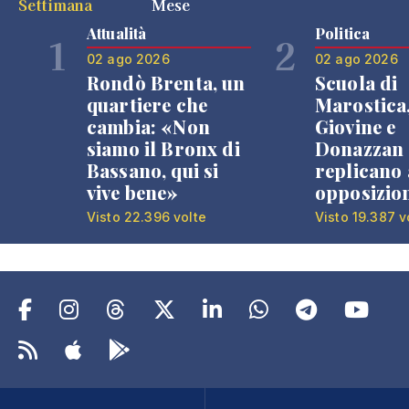
Settimana
Mese
Attualità
Politica
1
2
02 ago 2026
02 ago 2026
Rondò Brenta, un
Scuola di
quartiere che
Marostica
cambia: «Non
Giovine e
siamo il Bronx di
Donazzan
Bassano, qui si
replicano 
vive bene»
opposizio
Visto 22.396 volte
Visto 19.387 v