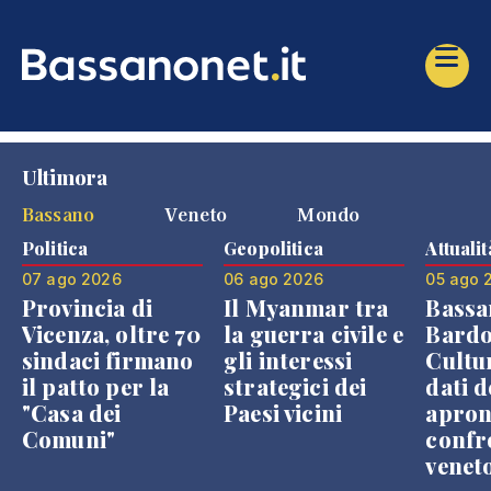
Ultimora
Bassano
Veneto
Mondo
Politica
Geopolitica
Attualit
07 ago 2026
06 ago 2026
05 ago 
Provincia di
Il Myanmar tra
Bassa
Vicenza, oltre 70
la guerra civile e
Bardo
sindaci firmano
gli interessi
Cultur
il patto per la
strategici dei
dati d
"Casa dei
Paesi vicini
apron
Comuni"
confr
venet