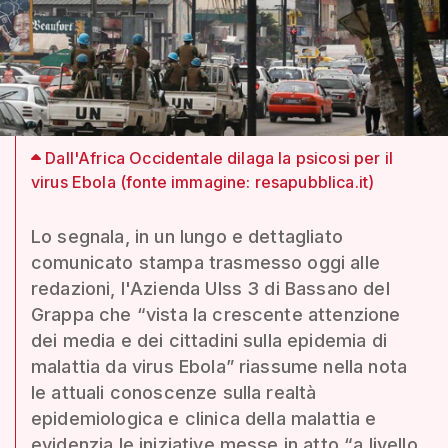
Dall'Africa Occidentale dilaga la psicosi per il
virus Ebola (fonte immagine: resapubblica.it)
Lo segnala, in un lungo e dettagliato
comunicato stampa trasmesso oggi alle
redazioni, l'Azienda Ulss 3 di Bassano del
Grappa che “vista la crescente attenzione
dei media e dei cittadini sulla epidemia di
malattia da virus Ebola” riassume nella nota
le attuali conoscenze sulla realtà
epidemiologica e clinica della malattia e
evidenzia le iniziative messe in atto “a livello