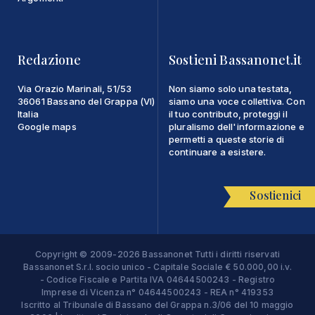
Redazione
Sostieni Bassanonet.it
Via Orazio Marinali, 51/53
Non siamo solo una testata,
36061 Bassano del Grappa (VI)
siamo una voce collettiva. Con
Italia
il tuo contributo, proteggi il
Google maps
pluralismo dell'informazione e
permetti a queste storie di
continuare a esistere.
Sostienici
Copyright © 2009-2026 Bassanonet Tutti i diritti riservati
Bassanonet S.r.l. socio unico - Capitale Sociale € 50.000,00 i.v.
- Codice Fiscale e Partita IVA 04644500243 - Registro
Imprese di Vicenza n° 04644500243 - REA n° 419353
Iscritto al Tribunale di Bassano del Grappa n.3/06 del 10 maggio