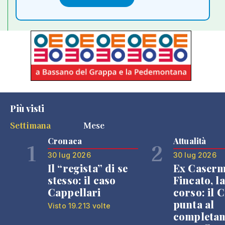
Più visti
Settimana
Mese
Cronaca
Attualità
1
2
30 lug 2026
30 lug 2026
Il “regista” di se
Ex Caser
stesso: il caso
Fincato, la
Cappellari
corso: il
punta al
Visto 19.213 volte
completa