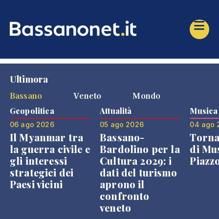
Ultimora
Bassano
Veneto
Mondo
Geopolitica
Attualità
Musica
06 ago 2026
05 ago 2026
04 ago 
Il Myanmar tra
Bassano-
Torna
la guerra civile e
Bardolino per la
di Mus
gli interessi
Cultura 2029: i
Piazz
strategici dei
dati del turismo
Paesi vicini
aprono il
confronto
veneto